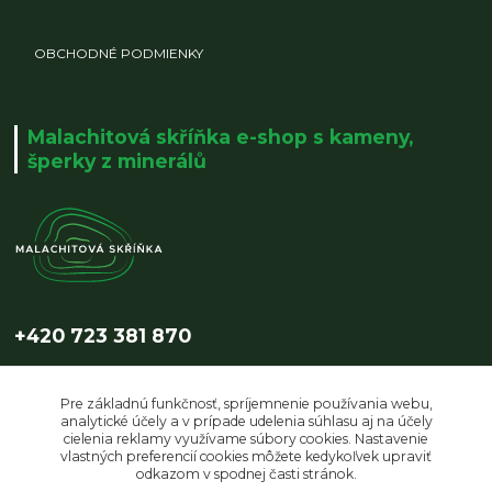
OBCHODNÉ PODMIENKY
Malachitová skříňka e-shop s kameny,
šperky z minerálů
+420 723 381 870
info@malachitovaskrinka.cz
Pre základnú funkčnosť, spríjemnenie používania webu,
analytické účely a v prípade udelenia súhlasu aj na účely
cielenia reklamy využívame súbory cookies. Nastavenie
vlastných preferencií cookies môžete kedykoľvek upraviť
odkazom v spodnej časti stránok.