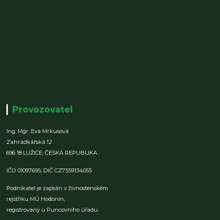
Provozovatel
Ing. Mgr. Eva Mrkusová
Zahrádkářská 12
696 18 LUŽICE,
ČESKÁ REPUBLIKA
IČO 01097695,
DIČ CZ7559134055
Podnikatel je zapsán v živnostenském
rejstříku MÚ Hodonín,
registrovaný u Puncovního úřadu.