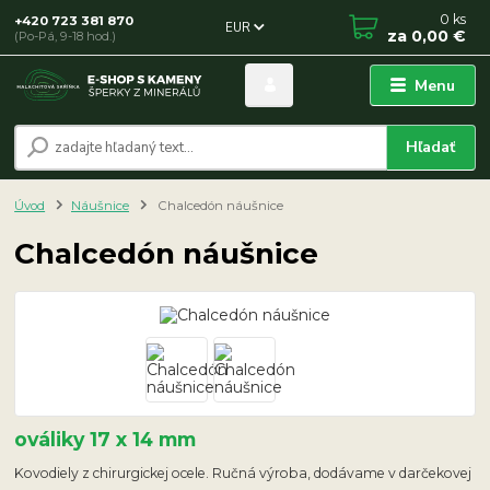
0
ks
+420 723 381 870
EUR
za
0,00 €
(Po-Pá, 9-18 hod.)
Menu
Hľadať
Úvod
Náušnice
Chalcedón náušnice
Chalcedón náušnice
ováliky 17 x 14 mm
Kovodiely z chirurgickej ocele. Ručná výroba, dodávame v darčekovej