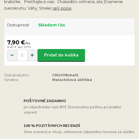
krabičke. Prečítajte si viac: Chalcedón: ochrana, sila Znamenie
zverokruhu: Váhy, Strelec
celý popis
Dostupnosť
Skladom 1 ks
7,90 €
/
ks
6,42 €
bez DPH
Pridať do košíka
Číslo produktu:
CNUO18chal5
Výrobca:
Malachitová skříňka
POŠTOVNÉ ZADARMO
pri objednávke nad 40 € Slovenskou poštou pri platbe
vopred
100 % POZITÍVNYCH RECENZIÍ
Sme overený e-shop, referencie zákazníkov hovoria za všetko