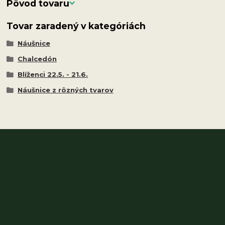
Pôvod tovaru
Tovar zaradený v kategóriách
Náušnice
Chalcedón
Blíženci 22.5. - 21.6.
Náušnice z rôzných tvarov