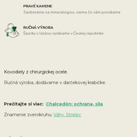
PRAVÉ KAMENE
Zaoberáme sa mineralógiou, vieme čo vám ponúkame
RUČNÁ VÝROBA
Šperky s láskou vyrábame v Českej republike
Kovodiely z chirurgickej ocele.
Ručná výroba, dodávame v darčekovej krabičke.
Prečítajte si viac:
Chalcedón: ochrana, sila
Znamenie zverokruhu:
Váhy, Strelec