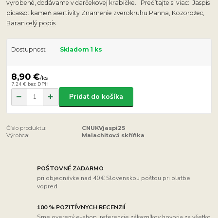
vyrobené, dodávame v darčekovej krabičke. Prečítajte si viac: Jaspis
picasso: kameň asertivity Znamenie zverokruhu:Panna, Kozorožec,
Baran
celý popis
Dostupnosť
Skladom 1 ks
8,90 €
/
ks
7,24 €
bez DPH
Pridať do košíka
Číslo produktu:
CNUKVjaspi25
Výrobca:
Malachitová skříňka
POŠTOVNÉ ZADARMO
pri objednávke nad 40 € Slovenskou poštou pri platbe
vopred
100 % POZITÍVNYCH RECENZIÍ
Sme overený e-shop, referencie zákazníkov hovoria za všetko