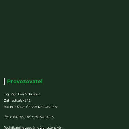
Provozovatel
Ing. Mgr. Eva Mrkusová
Zahrádkářská 12
696 18 LUŽICE,
ČESKÁ REPUBLIKA
IČO 01097695,
DIČ CZ7559134055
Podnikatel je zapsán v živnostenském