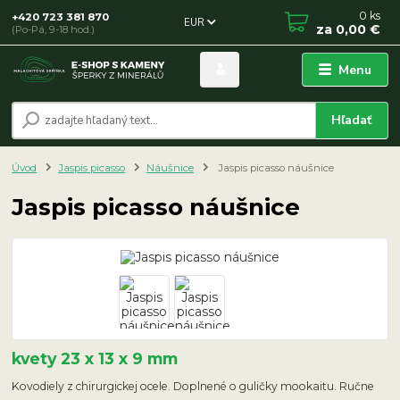
0
ks
+420 723 381 870
EUR
za
0,00 €
(Po-Pá, 9-18 hod.)
Menu
Hľadať
Úvod
Jaspis picasso
Náušnice
Jaspis picasso náušnice
Jaspis picasso náušnice
kvety 23 x 13 x 9 mm
Kovodiely z chirurgickej ocele. Doplnené o guličky mookaitu. Ručne