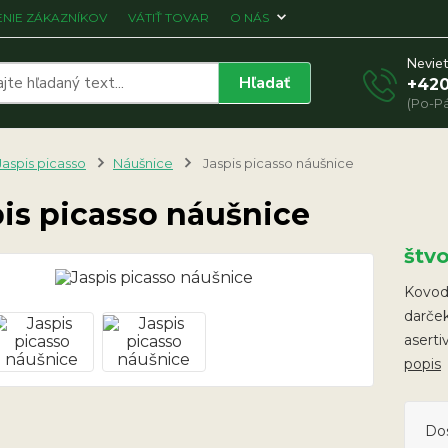
NIE ZÁKAZNÍKOV
VÁTIŤ TOVAR
O NÁS
Neviet
Hľadať
+420
(Po-Pá
Jaspis picasso
Náušnice
Jaspis picasso náušnice
is picasso náušnice
štv
Kovodi
darček
asert
popis
Do