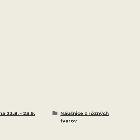
a 23.8. - 23.9.
Náušnice z rôzných
tvarov