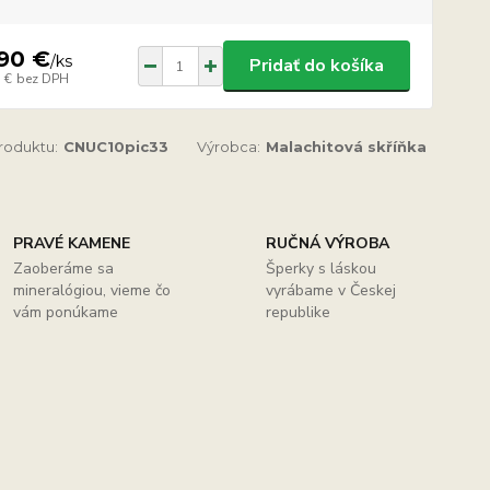
90 €
/
ks
Pridať do košíka
 €
bez DPH
produktu:
CNUC10pic33
Výrobca:
Malachitová skříňka
PRAVÉ KAMENE
RUČNÁ VÝROBA
Zaoberáme sa
Šperky s láskou
mineralógiou, vieme čo
vyrábame v Českej
vám ponúkame
republike