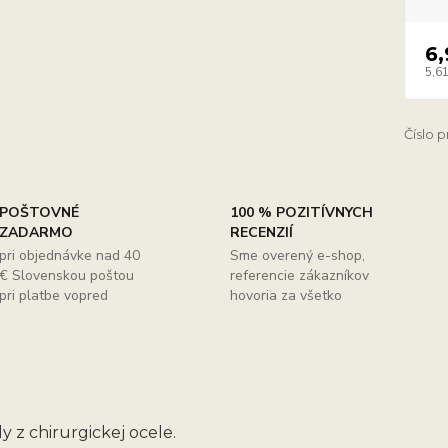
6,
5,61
Číslo 
POŠTOVNÉ
100 % POZITÍVNYCH
ZADARMO
RECENZIÍ
pri objednávke nad 40
Sme overený e-shop,
€ Slovenskou poštou
referencie zákazníkov
pri platbe vopred
hovoria za všetko
y z chirurgickej ocele.