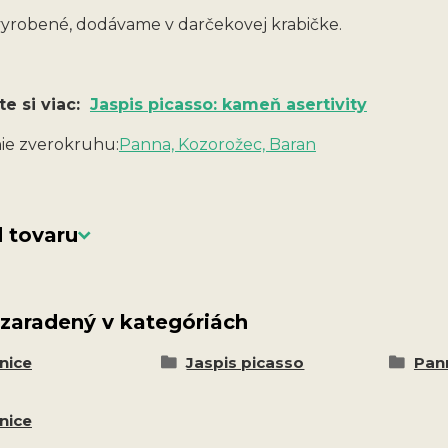
yrobené, dodávame v darčekovej krabičke.
te si viac:
Jaspis picasso: kameň asertivity
e zverokruhu:
Panna, Kozorožec, Baran
 tovaru
 zaradený v kategóriách
nice
Jaspis picasso
Pann
nice