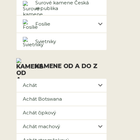
Surové kamene Česká
republika
Fosílie
Svietniky
KAMENE OD A DO Z
Achát
Achát Botswana
Achát čipkový
Achát machový