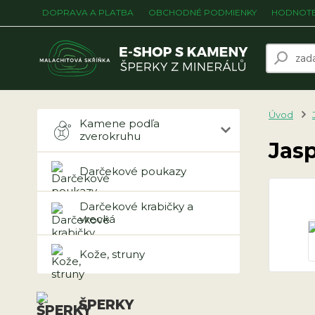
DOPRAVA A PLATBA
OBCHODNÉ PODMIENKY
HODNOTE
Úvod
Kamene podľa
zverokruhu
Jasp
Darčekové poukazy
Darčekové krabičky a
vrecká
Kože, struny
ŠPERKY