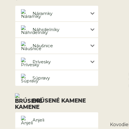
Náramky
Náhrdelníky
Náušnice
Prívesky
Súpravy
BRÚSENÉ KAMENE
Anjeli
Kovodiel