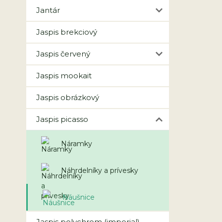
Jantár
Jaspis brekciový
Jaspis červený
Jaspis mookait
Jaspis obrázkový
Jaspis picasso
Náramky
Náhrdelníky a prívesky
Náušnice
Jaspis polychrom (imperial)