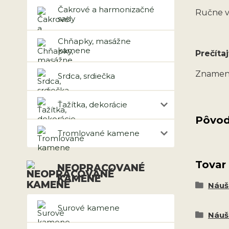
Čakrové a harmonizačné
Ručne v
sady
Chňapky, masážne
kamene
Prečítaj
Znameni
Srdca, srdiečka
Ťažítka, dekorácie
Pôvod
Tromlované kamene
Tovar
NEOPRACOVANÉ
KAMENE
Náuš
Surové kamene
Náuš