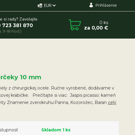
Prihlásenie
EUR
e si rady? Zavolajte.
0
ks
 723 381 870
za
0,00 €
, 9-18 hod.)
orčeky 10 mm
ely z chirurgickej ocele. Ručne vyrobené, dodávame v
ovej krabičke. Prečítajte si viac: Jaspis picasso: kameň
ivity Znamenie zverokruhu:Panna, Kozorožec, Baran
celý
stupnosť
Skladom 1 ks