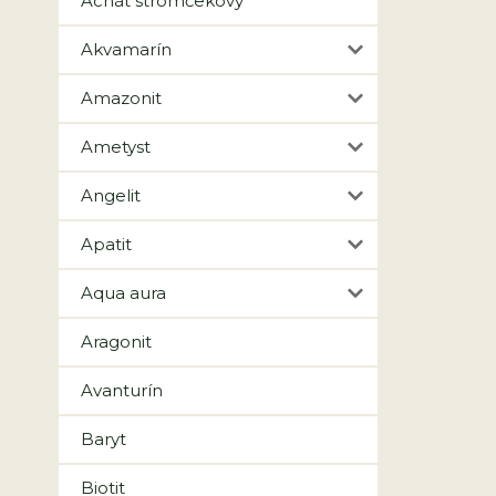
Achát stromčekový
Akvamarín
Amazonit
Ametyst
Angelit
Apatit
Aqua aura
Aragonit
Avanturín
Baryt
Biotit