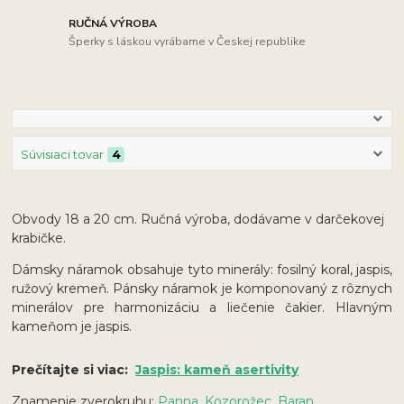
RUČNÁ VÝROBA
Šperky s láskou vyrábame v Českej republike
Súvisiaci tovar
4
Obvody 18 a 20 cm. Ručná výroba, dodávame v darčekovej
krabičke.
Dámsky náramok obsahuje tyto minerály: fosilný koral, jaspis,
ružový kremeň. Pánsky náramok je komponovaný z rôznych
minerálov pre harmonizáciu a liečenie čakier. Hlavným
kameňom je jaspis.
Prečítajte si viac:
Jaspis: kameň asertivity
Znamenie zverokruhu:
Panna, Kozorožec, Baran