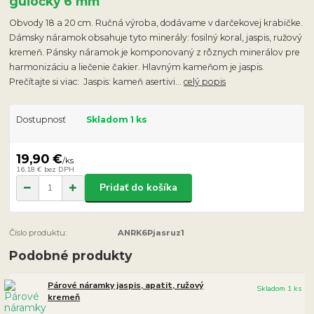
guľôčky 6 mm
Obvody 18 a 20 cm. Ručná výroba, dodávame v darčekovej krabičke.
Dámsky náramok obsahuje tyto minerály: fosilný koral, jaspis, ružový
kremeň. Pánsky náramok je komponovaný z rôznych minerálov pre
harmonizáciu a liečenie čakier. Hlavným kameňom je jaspis.
Prečítajte si viac: Jaspis: kameň asertivi...
celý popis
Dostupnosť
Skladom 1 ks
19,90 €
/
ks
16,18 €
bez DPH
Pridať do košíka
Číslo produktu:
ANRK6Pjasruz1
Podobné produkty
Párové náramky jaspis, apatit, ružový
Skladom 1 ks
kremeň