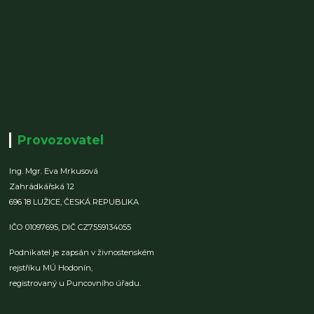
Provozovatel
Ing. Mgr. Eva Mrkusová
Zahrádkářská 12
696 18 LUŽICE,
ČESKÁ REPUBLIKA
IČO 01097695,
DIČ CZ7559134055
Podnikatel je zapsán v živnostenském
rejstříku MÚ Hodonín,
registrovaný u Puncovního úřadu.