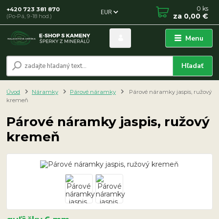
0
ks
+420 723 381 870
EUR
za
0,00 €
(Po-Pá, 9-18 hod.)
Menu
Hľadať
Úvod
Náramky
Párové náramky
Párové náramky jaspis, ružový
kremeň
Párové náramky jaspis, ružový
kremeň