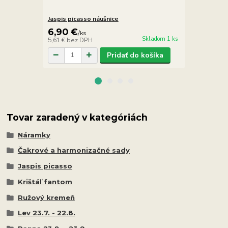
Jaspis picasso náušnice
Jaspis picas
6,90 €
39,00 €
/
ks
/
Skladom 1 ks
5,61 €
bez DPH
31,71 €
bez 
Pridať do košíka
Tovar zaradený v kategóriách
Náramky
Čakrové a harmonizačné sady
Jaspis picasso
Krištáľ fantom
Ružový kremeň
Lev 23.7. - 22.8.