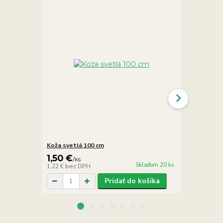
Koža svetlá 100 cm
Koža hnedá 
1,50 €
1,50 €
/
ks
/
ks
Skladom 20 ks
1,22 €
bez DPH
1,22 €
bez D
Pridať do košíka