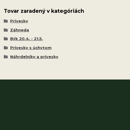
Tovar zaradený v kategóriách
Prívesky
Záhneda
Býk 20.4. - 21.5.
Prívesky s úchytom
Náhrdelníky a prívesky