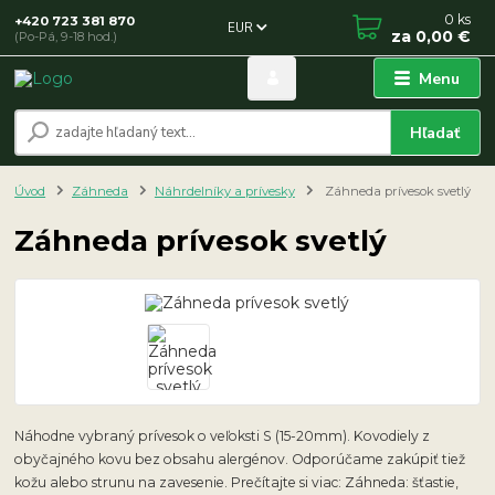
0
ks
+420 723 381 870
EUR
za
0,00 €
(Po-Pá, 9-18 hod.)
Menu
Hľadať
Úvod
Záhneda
Náhrdelníky a prívesky
Záhneda prívesok svetlý
Záhneda prívesok svetlý
Náhodne vybraný prívesok o veľoksti S (15-20mm). Kovodiely z
obyčajného kovu bez obsahu alergénov. Odporúčame zakúpiť tiež
kožu alebo strunu na zavesenie. Prečítajte si viac: Záhneda: šťastie,