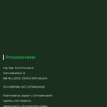
Provozovatel
Ing. Mgr. Eva Mrkusová
Zahrádkářská 12
696 18 LUŽICE,
ČESKÁ REPUBLIKA
IČO 01097695,
DIČ CZ7559134055
Podnikatel je zapsán v živnostenském
rejstříku MÚ Hodonín,
registrovaný u Puncovního úřadu.