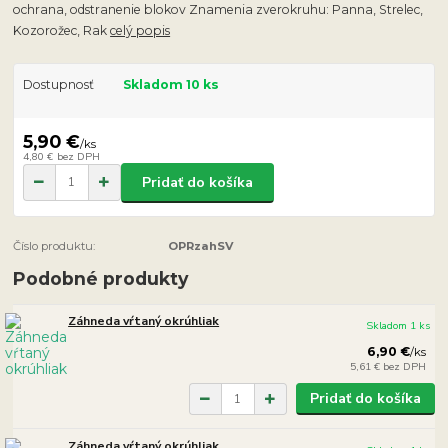
ochrana, odstranenie blokov Znamenia zverokruhu: Panna, Strelec,
Kozorožec, Rak
celý popis
Dostupnosť
Skladom 10 ks
5,90 €
/
ks
4,80 €
bez DPH
Pridať do košíka
Číslo produktu:
OPRzahSV
Podobné produkty
Záhneda vŕtaný okrúhliak
Skladom 1 ks
6,90 €
/
ks
5,61 €
bez DPH
Pridať do košíka
Záhneda vŕtaný okrúhliak