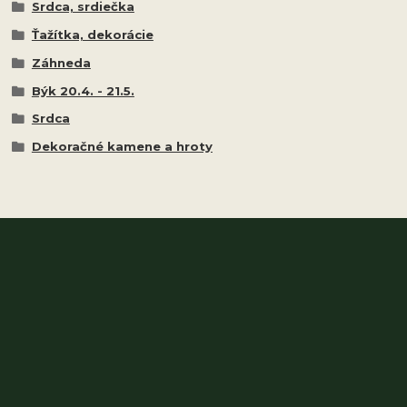
Srdca, srdiečka
Ťažítka, dekorácie
Záhneda
Býk 20.4. - 21.5.
Srdca
Dekoračné kamene a hroty