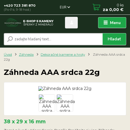
0
ks
+420 723 381 870
EUR
za
0,00 €
(Po-Pá, 9-18 hod.)
Menu
Hľadať
Úvod
Záhneda
Dekoračné kamene a hroty
Záhneda AAA srdca
22g
Záhneda AAA srdca 22g
38 x 29 x 16 mm