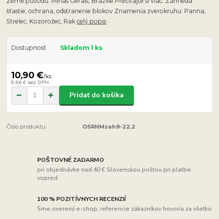
Země původu: Minas Gerais, Brazílie Prečítajte si viac: Záhneda:
šťastie, ochrana, odstranenie blokov Znamenia zverokruhu: Panna,
Strelec, Kozorožec, Rak
celý popis
Dostupnosť
Skladom 1 ks
10,90 €
/
ks
8,86 €
bez DPH
Pridať do košíka
Číslo produktu:
OSRHMzah9-22,2
POŠTOVNÉ ZADARMO
pri objednávke nad 40 € Slovenskou poštou pri platbe
vopred
100 % POZITÍVNYCH RECENZIÍ
Sme overený e-shop, referencie zákazníkov hovoria za všetko