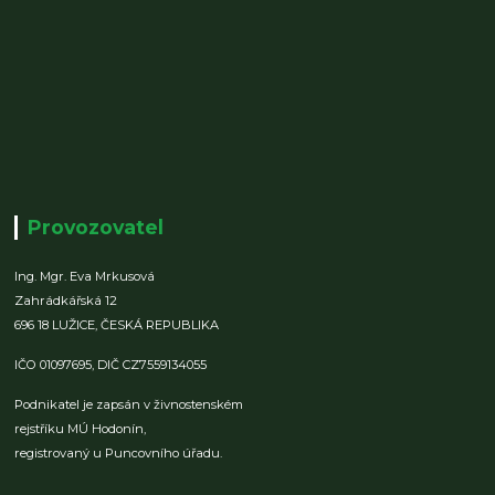
Provozovatel
Ing. Mgr. Eva Mrkusová
Zahrádkářská 12
696 18 LUŽICE,
ČESKÁ REPUBLIKA
IČO 01097695,
DIČ CZ7559134055
Podnikatel je zapsán v živnostenském
rejstříku MÚ Hodonín,
registrovaný u Puncovního úřadu.