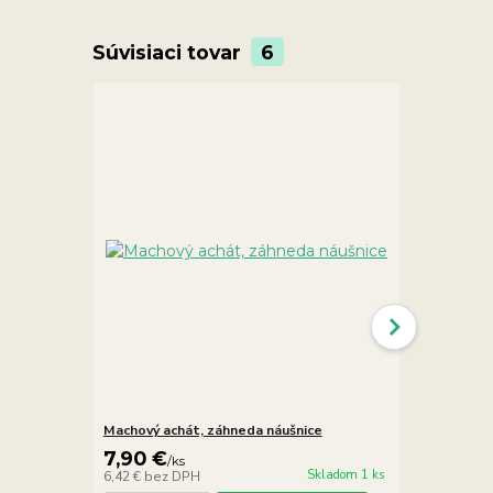
Súvisiaci tovar
6
Machový achát, záhneda náušnice
Záhneda AA
7,90 €
10,90 €
/
ks
/
Skladom 1 ks
6,42 €
bez DPH
8,86 €
bez D