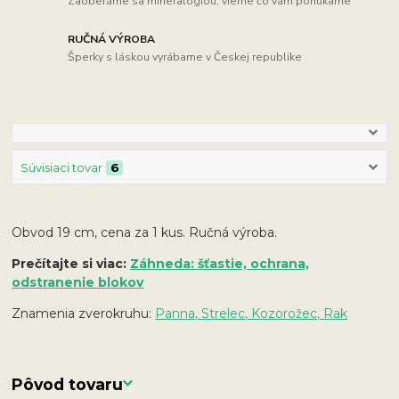
Zaoberáme sa mineralógiou, vieme čo vám ponúkame
RUČNÁ VÝROBA
Šperky s láskou vyrábame v Českej republike
Súvisiaci tovar
6
Obvod 19 cm, cena za 1 kus. Ručná výroba.
Prečítajte si viac:
Záhneda: šťastie, ochrana,
odstranenie blokov
Znamenia zverokruhu:
Panna, Strelec, Kozorožec, Rak
Pôvod tovaru