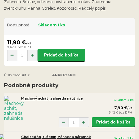
Záhneda: šťastie, ochrana, odstranenie blokov Znamenia
zverokruhu: Panna, Strelec, Kozorožec, Rak
celý popis
Dostupnosť
Skladom 1 ks
11,90 €
/
ks
9,67 €
bez DPH
Pridať do košíka
Číslo produktu:
ANRK6zahM
Podobné produkty
Machový achát, záhneda náušnice
Skladom 1 ks
7,90 €
/
ks
6,42 €
bez DPH
Pridať do košíka
Chalcedón, ruženín, záhneda náramok
Skladom 1 ks