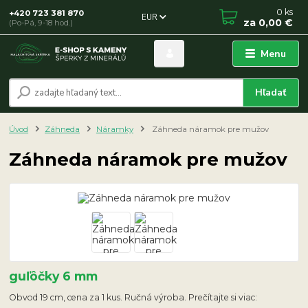
0
ks
+420 723 381 870
EUR
za
0,00 €
(Po-Pá, 9-18 hod.)
Menu
Hľadať
Úvod
Záhneda
Náramky
Záhneda náramok pre mužov
Záhneda náramok pre mužov
guľôčky 6 mm
Obvod 19 cm, cena za 1 kus. Ručná výroba. Prečítajte si viac: