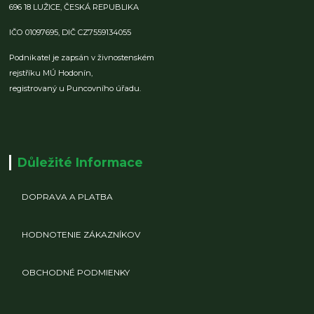
696 18 LUŽICE,
ČESKÁ REPUBLIKA
IČO 01097695,
DIČ CZ7559134055
Podnikatel je zapsán v živnostenském
rejstříku MÚ Hodonín,
registrovaný u Puncovního úřadu.
Důležité Informace
DOPRAVA A PLATBA
HODNOTENIE ZÁKAZNÍKOV
OBCHODNÉ PODMIENKY