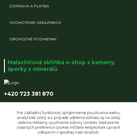
DOPRAVA A PLATBA
HODNOTENIE ZÁKAZNÍKOV
OBCHODNÉ PODMIENKY
Malachitová skříňka e-shop s kameny,
šperky z minerálů
+420 723 381 870
info@malachitovaskrinka.cz
Pre základnú funkčnosť, spríjemnenie používania webu,
analytické účely a v prípade udelenia súhlasu aj na účely
cielenia reklamy využívame súbory cookies. Nastavenie
vlastných preferencií cookies môžete kedykoľvek upraviť
odkazom v spodnej časti stránok.