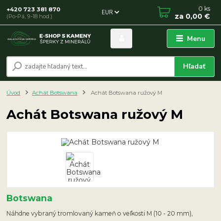
0
ks
+420 723 381 870
EUR
za
0,00 €
(Po-Pá, 9-18 hod.)
Menu
Hľadať
Úvod
Achát Botswana
Achát Botswana ružový M
Achát Botswana ružový M
Botswana
Náhdne vybraný tromlovaný kameň o veľkosti M (10 - 20 mm),