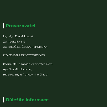
Provozovatel
Ing. Mgr. Eva Mrkusová
Zahrádkářská 12
696 18 LUŽICE,
ČESKÁ REPUBLIKA
IČO 01097695,
DIČ CZ7559134055
Podnikatel je zapsán v živnostenském
rejstříku MÚ Hodonín,
registrovaný u Puncovního úřadu.
Důležité Informace