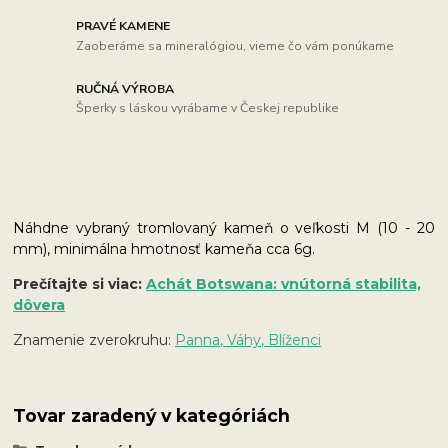
PRAVÉ KAMENE
Zaoberáme sa mineralógiou, vieme čo vám ponúkame
RUČNÁ VÝROBA
Šperky s láskou vyrábame v Českej republike
Náhdne vybraný tromlovaný kameň o veľkosti M (10 - 20
mm), minimálna hmotnosť kameňa cca 6g.
Prečítajte si viac:
Achát Botswana: vnútorná stabilita,
dôvera
Znamenie zverokruhu:
Panna, Váhy, Blíženci
Tovar zaradený v kategóriách