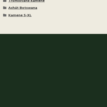
Tromlované kamene
Achát Botswana
Kamene S-XL