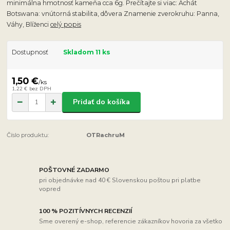
minimálna hmotnosť kameňa cca 6g. Prečítajte si viac: Achát
Botswana: vnútorná stabilita, dôvera Znamenie zverokruhu: Panna,
Váhy, Blíženci
celý popis
Dostupnosť
Skladom 11 ks
1,50 €
/
ks
1,22 €
bez DPH
Pridať do košíka
Číslo produktu:
OTRachruM
POŠTOVNÉ ZADARMO
pri objednávke nad 40 € Slovenskou poštou pri platbe
vopred
100 % POZITÍVNYCH RECENZIÍ
Sme overený e-shop, referencie zákazníkov hovoria za všetko