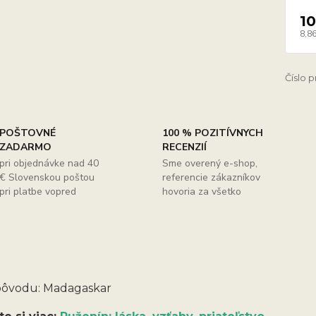
10
8,86
Číslo 
POŠTOVNÉ
100 % POZITÍVNYCH
ZADARMO
RECENZIÍ
pri objednávke nad 40
Sme overený e-shop,
€ Slovenskou poštou
referencie zákazníkov
pri platbe vopred
hovoria za všetko
 pôvodu: Madagaskar