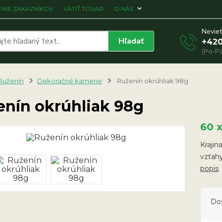
NIE ZÁKAZNÍKOV
VÁTIŤ TOVAR
O NÁS
Neviet
Hľadať
+420
(Po-Pá
Ruženín
Dekoračné kamene
Ruženín okrúhliak 98g
enín okrúhliak 98g
60 
Krajin
vzťahy
popis
Do