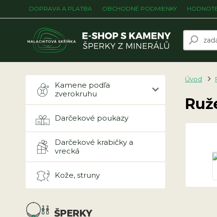
DOPRAVA A PLATBA
OBCHODNÉ PODMIENKY
HODNOTE
Úvod
Kamene podľa
zverokruhu
Ruž
Darčekové poukazy
Darčekové krabičky a
vrecká
Kože, struny
ŠPERKY