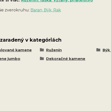
te si viac:
Ruženín: láska, vzťahy, priateľstvo
ie zverokruhu:
Baran, Býk, Rak
 zaradený v kategóriách
lované kamene
Ruženín
Býk 
ne jumbo
Dekoračné kamene