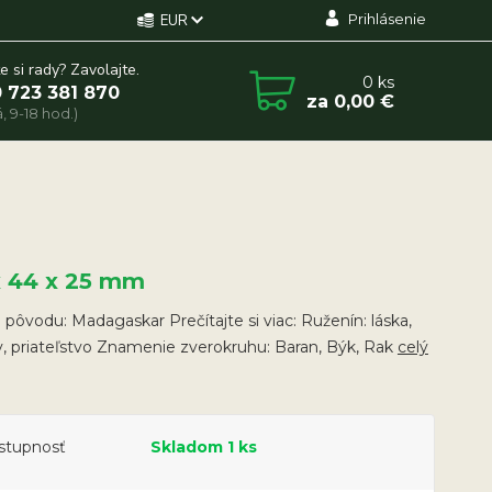
Prihlásenie
EUR
e si rady? Zavolajte.
0
ks
 723 381 870
za
0,00 €
, 9-18 hod.)
x 44 x 25 mm
a pôvodu: Madagaskar Prečítajte si viac: Ruženín: láska,
, priateľstvo Znamenie zverokruhu: Baran, Býk, Rak
celý
stupnosť
Skladom 1 ks