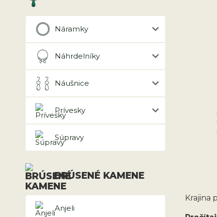
Náramky
Náhrdelníky
Náušnice
Prívesky
Súpravy
BRÚSENÉ KAMENE
Krajina
Anjeli