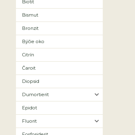
Biotit
Bismut
Bronzit
Býčie oko
Citrín
Čaroit
Diopsid
Dumortierit
Epidot
Fluorit
Fosfosiderit