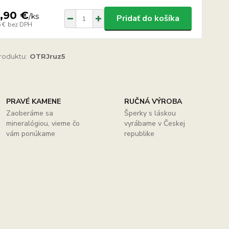
,90 €
/
ks
Pridať do košíka
 €
bez DPH
produktu:
OTRJruz5
PRAVÉ KAMENE
RUČNÁ VÝROBA
Zaoberáme sa
Šperky s láskou
mineralógiou, vieme čo
vyrábame v Českej
vám ponúkame
republike