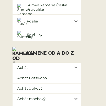
Surové kamene Česká
republika
Fosílie
Svietniky
KAMENE OD A DO Z
Achát
Achát Botswana
Achát čipkový
Achát machový