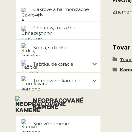
Prečítaj
Čakrové a harmonizačné
Znamen
sady
Chňapky, masážne
kamene
Tovar
Srdca, srdiečka
Trom
Ťažítka, dekorácie
Kame
Tromlované kamene
NEOPRACOVANÉ
KAMENE
Surové kamene