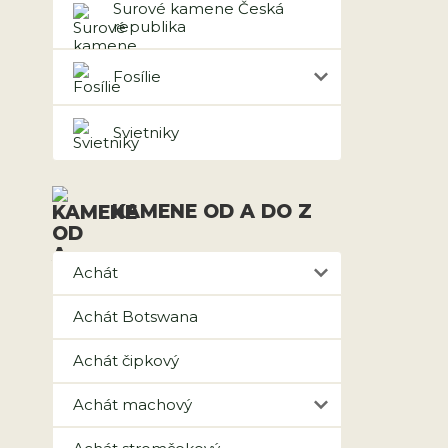
Surové kamene Česká
republika
Fosílie
Svietniky
KAMENE OD A DO Z
Achát
Achát Botswana
Achát čipkový
Achát machový