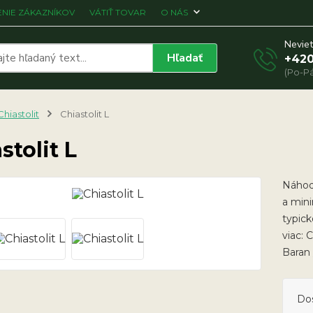
NIE ZÁKAZNÍKOV
VÁTIŤ TOVAR
O NÁS
Neviet
Hľadať
+420
(Po-Pá
Chiastolit
Chiastolit L
stolit L
Náhod
a min
typick
viac: 
Baran
Do