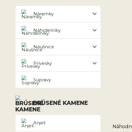
Náramky
Náhrdelníky
Náušnice
Prívesky
Súpravy
BRÚSENÉ KAMENE
Anjeli
Náhodne