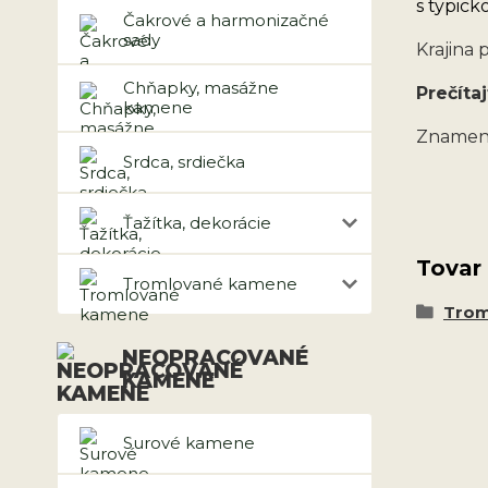
s typick
Čakrové a harmonizačné
sady
Krajina 
Chňapky, masážne
Prečítaj
kamene
Znameni
Srdca, srdiečka
Ťažítka, dekorácie
Tovar
Tromlované kamene
Trom
NEOPRACOVANÉ
KAMENE
Surové kamene