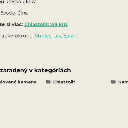
ou kresbou kříža.
pôvodu: Čína
te si viac:
Chiastolit: vílí kríž
a zverokruhu:
Strelec, Lev, Baran
 zaradený v kategóriách
lované kamene
Chiastolit
Kam