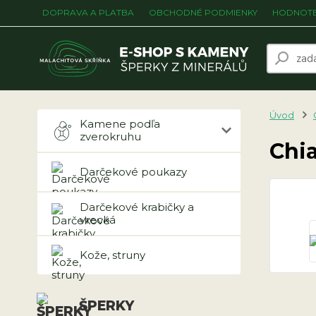
DOPRAVA A PLATBA
OBCHODNÉ PODMIENKY
HODNOTE
Úvod
Kamene podľa
zverokruhu
Chia
Darčekové poukazy
Darčekové krabičky a
vrecká
Kože, struny
ŠPERKY