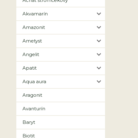
Achát stromčekový
Akvamarín
Amazonit
Ametyst
Angelit
Apatit
Aqua aura
Aragonit
Avanturín
Baryt
Biotit