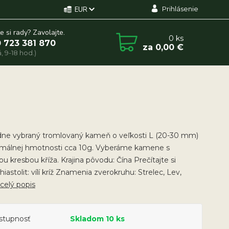
Prihlásenie
EUR
e si rady? Zavolajte.
0
ks
 723 381 870
za
0,00 €
, 9-18 hod.)
ne vybraný tromlovaný kameň o veľkosti L (20-30 mm)
imálnej hmotnosti cca 10g. Vyberáme kamene s
ou kresbou kříža. Krajina pôvodu: Čína Prečítajte si
Chiastolit: vílí kríž Znamenia zverokruhu: Strelec, Lev,
celý popis
stupnosť
Skladom 10 ks