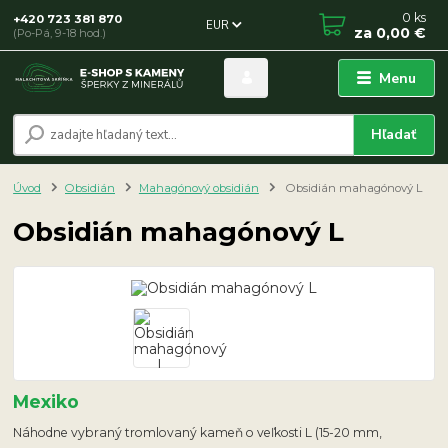
0
ks
+420 723 381 870
EUR
za
0,00 €
(Po-Pá, 9-18 hod.)
Menu
Hľadať
Úvod
Obsidián
Mahagónový obsidián
Obsidián mahagónový L
Obsidián mahagónový L
Mexiko
Náhodne vybraný tromlovaný kameň o veľkosti L (15-20 mm,