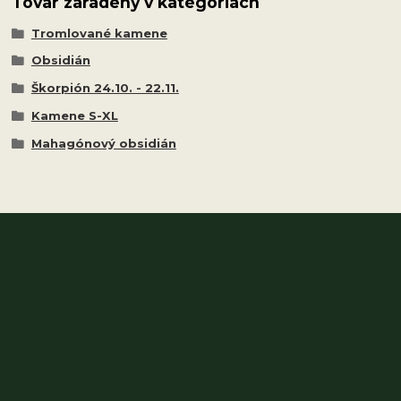
Tovar zaradený v kategóriách
Tromlované kamene
Obsidián
Škorpión 24.10. - 22.11.
Kamene S-XL
Mahagónový obsidián