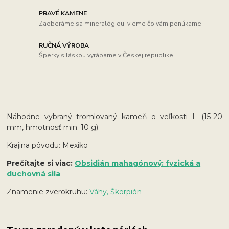
PRAVÉ KAMENE
Zaoberáme sa mineralógiou, vieme čo vám ponúkame
RUČNÁ VÝROBA
Šperky s láskou vyrábame v Českej republike
Náhodne vybraný tromlovaný kameň o veľkosti L (15-20
mm, hmotnosť min. 10 g).
Krajina pôvodu: Mexiko
Prečítajte si viac:
Obsidián mahagónový: fyzická a
duchovná sila
Znamenie zverokruhu:
Váhy, Škorpión