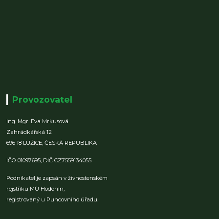
Provozovatel
Ing. Mgr. Eva Mrkusová
Zahrádkářská 12
696 18 LUŽICE,
ČESKÁ REPUBLIKA
IČO 01097695,
DIČ CZ7559134055
Podnikatel je zapsán v živnostenském
rejstříku MÚ Hodonín,
registrovaný u Puncovního úřadu.