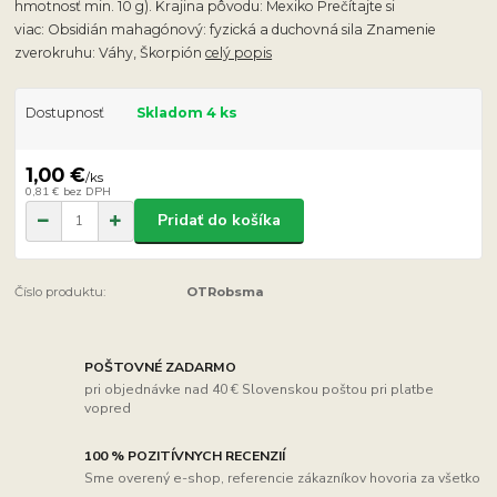
hmotnosť min. 10 g). Krajina pôvodu: Mexiko Prečítajte si
viac: Obsidián mahagónový: fyzická a duchovná sila Znamenie
zverokruhu: Váhy, Škorpión
celý popis
Dostupnosť
Skladom 4 ks
1,00 €
/
ks
0,81 €
bez DPH
Pridať do košíka
Číslo produktu:
OTRobsma
POŠTOVNÉ ZADARMO
pri objednávke nad 40 € Slovenskou poštou pri platbe
vopred
100 % POZITÍVNYCH RECENZIÍ
Sme overený e-shop, referencie zákazníkov hovoria za všetko