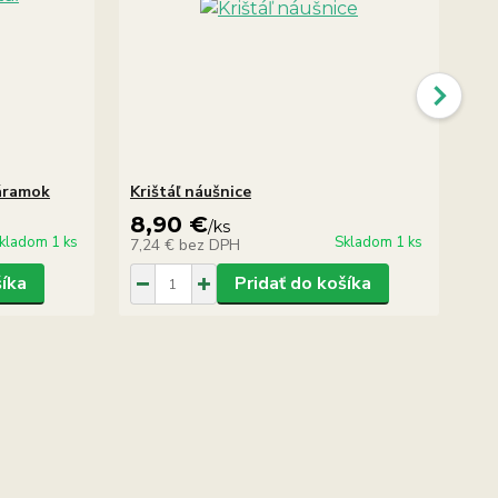
náramok
Krištáľ náušnice
Kri
8,90 €
7
/
ks
kladom 1 ks
Skladom 1 ks
7,24 €
bez DPH
6,
šíka
Pridať do košíka