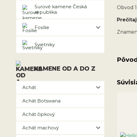
Surové kamene Česká
Obvod 1
republika
Prečítaj
Fosílie
Znameni
Svietniky
Pôvod
KAMENE OD A DO Z
Súvisi
Achát
Achát Botswana
Achát čipkový
Achát machový