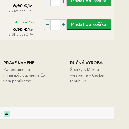
Pridať do košíka
8,90 €
/
ks
7,24 €
bez DPH
Skladom 2 ks
Pridať do košíka
6,90 €
/
ks
5,61 €
bez DPH
PRAVÉ KAMENE
RUČNÁ VÝROBA
Zaoberáme sa
Šperky s láskou
mineralógiou, vieme čo
vyrábame v Českej
vám ponúkame
republike
ar
4