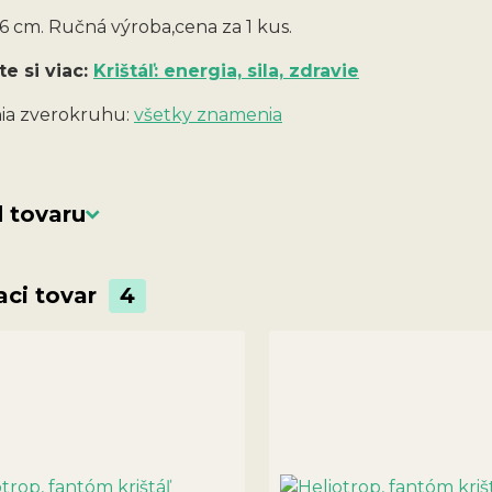
6 cm. Ručná výroba,cena za 1 kus.
te si viac:
Krištáľ: energia, sila, zdravie
a zverokruhu:
všetky znamenia
 tovaru
aci tovar
4