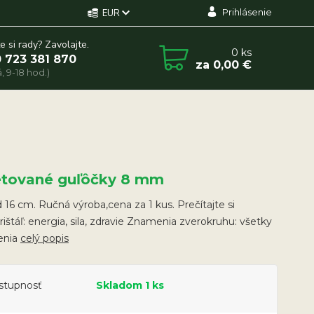
Prihlásenie
EUR
e si rady? Zavolajte.
0
ks
 723 381 870
za
0,00 €
, 9-18 hod.)
etované guľôčky 8 mm
16 cm. Ručná výroba,cena za 1 kus. Prečítajte si
Krištáľ: energia, sila, zdravie Znamenia zverokruhu: všetky
enia
celý popis
stupnosť
Skladom 1 ks