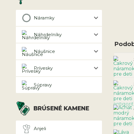
Náramky
Náhrdelníky
Podob
Náušnice
Prívesky
Súpravy
BRÚSENÉ KAMENE
Anjeli