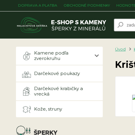
DOPRAVA A PLATBA
OBCHODNÉ PODMIENKY
HODNOTE
Úvod
Kamene podľa
zverokruhu
Kriš
Darčekové poukazy
Darčekové krabičky a
vrecká
Kože, struny
ŠPERKY