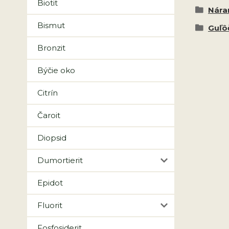
Biotit
Nár
Bismut
Guľô
Bronzit
Býčie oko
Citrín
Čaroit
Diopsid
Dumortierit
Epidot
Fluorit
Fosfosiderit