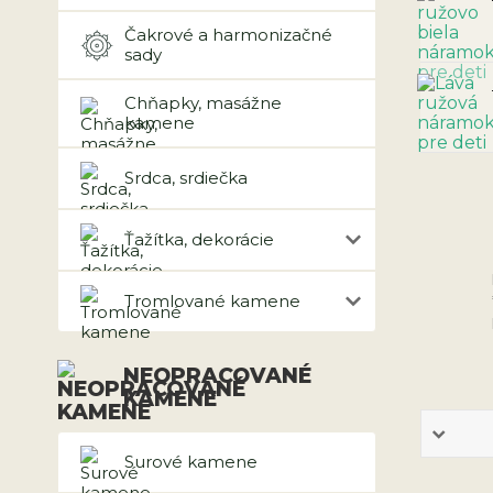
Čakrové a harmonizačné
sady
Chňapky, masážne
kamene
Srdca, srdiečka
Ťažítka, dekorácie
Tromlované kamene
NEOPRACOVANÉ
KAMENE
Surové kamene