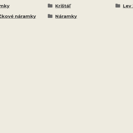
amky
Krištáľ
Lev 
čkové náramky
Náramky