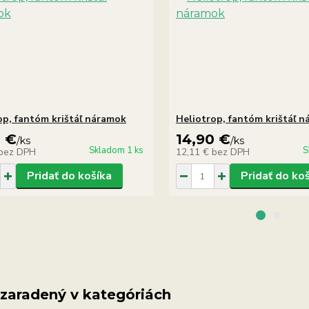
op, fantóm krištáľ náramok
Heliotrop, fantóm krištáľ 
0 €
14,90 €
/
ks
/
ks
Skladom 1 ks
S
bez DPH
12,11 €
bez DPH
Pridať do košíka
Pridať do ko
 zaradený v kategóriách