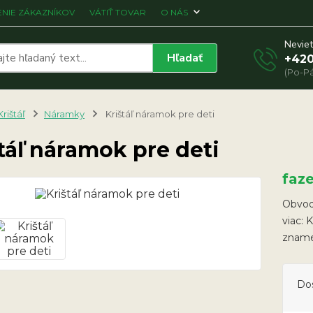
NIE ZÁKAZNÍKOV
VÁTIŤ TOVAR
O NÁS
Neviet
Hľadať
+420
(Po-Pá
Krištáľ
Náramky
Krištáľ náramok pre deti
táľ náramok pre deti
faz
Obvod 
viac: 
znam
Do