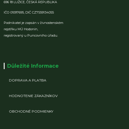
696 18 LUŽICE,
ČESKÁ REPUBLIKA
IČO 01097695,
DIČ CZ7559134055
Podnikatel je zapsán v živnostenském
rejstříku MÚ Hodonín,
registrovaný u Puncovního úřadu.
Důležité Informace
DOPRAVA A PLATBA
HODNOTENIE ZÁKAZNÍKOV
OBCHODNÉ PODMIENKY