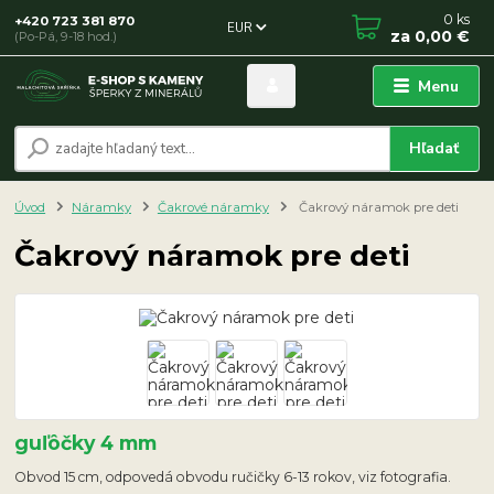
0
ks
+420 723 381 870
EUR
za
0,00 €
(Po-Pá, 9-18 hod.)
Menu
Hľadať
Úvod
Náramky
Čakrové náramky
Čakrový náramok pre deti
Čakrový náramok pre deti
guľôčky 4 mm
Obvod 15 cm, odpovedá obvodu ručičky 6-13 rokov, viz fotografia.