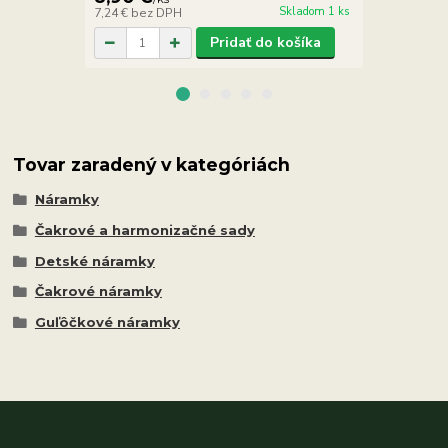
Skladom 1 ks
7,24 €
bez DPH
10,49 €
bez 
Pridať do košíka
Tovar zaradený v kategóriách
Náramky
Čakrové a harmonizačné sady
Detské náramky
Čakrové náramky
Guľôčkové náramky