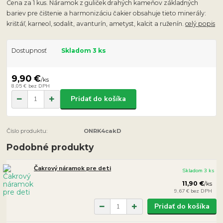
Cena za 1 kus. Náramok z guliček drahých kameňov základných
bariev pre čištenie a harmonizáciu čakier obsahuje tieto minerály:
krištáľ, karneol, sodalit, avanturín, ametyst, kalcit a ruženín.
celý popis
Dostupnosť
Skladom 3 ks
9,90 €
/
ks
8,05 €
bez DPH
Pridať do košíka
Číslo produktu:
ONRK4cakD
Podobné produkty
Čakrový náramok pre deti
Skladom 3 ks
11,90 €
/
ks
9,67 €
bez DPH
Pridať do košíka