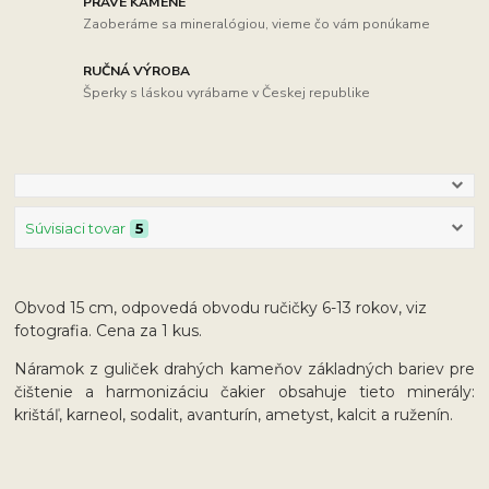
PRAVÉ KAMENE
Zaoberáme sa mineralógiou, vieme čo vám ponúkame
RUČNÁ VÝROBA
Šperky s láskou vyrábame v Českej republike
Súvisiaci tovar
5
Obvod 15 cm, odpovedá obvodu ručičky 6-13 rokov, viz
fotografia. Cena za 1 kus.
Náramok z guliček drahých kameňov základných bariev pre
čištenie a harmonizáciu čakier obsahuje tieto minerály:
krištáľ, karneol, sodalit, avanturín, ametyst, kalcit a ruženín.