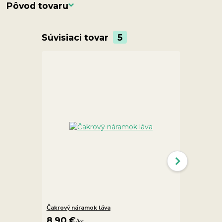
Pôvod tovaru
Súvisiaci tovar
5
Čakrový náramok láva
Čakrový ná
8,90 €
12,90 €
/
ks
/