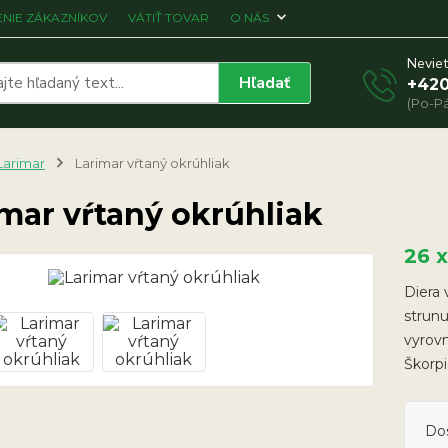
NIE ZÁKAZNÍKOV
VÁTIŤ TOVAR
O NÁS
Neviet
Hľadať
+420
(Po-Pá
Larimar
Larimar vŕtaný okrúhliak
mar vŕtaný okrúhliak
26 
Diera 
strunu
vyrov
Škorp
Do