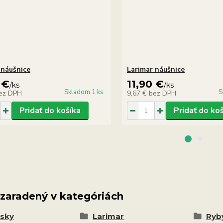
 náušnice
Larimar náušnice
 €
11,90 €
/
ks
/
ks
Skladom 1 ks
S
ez DPH
9,67 €
bez DPH
Pridať do košíka
Pridať do ko
 zaradený v kategóriách
esky
Larimar
Ryby