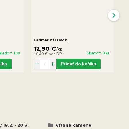
Larimar náramok
La
12,90 €
5
/
ks
kladom 1 ks
Skladom 9 ks
10,49 €
bez DPH
47
šíka
Pridať do košíka
 18.2. - 20.3.
Vŕtané kamene