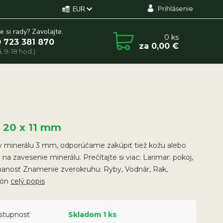
Prihlásenie
EUR
e si rady? Zavolajte.
0
ks
 723 381 870
za
0,00 €
, 9-18 hod.)
x 20 x 11 mm
v minerálu 3 mm, odporúčame zakúpiť tiež kožu alebo
 na zavesenie minerálu. Prečítajte si viac: Larimar: pokoj,
nanosť Znamenie zverokruhu: Ryby, Vodnár, Rak,
ión
celý popis
stupnosť
Skladom 1 ks