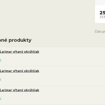
2
23,
Číslo 
né produkty
Larimar vŕtaný okrúhliak
Larimar vŕtaný okrúhliak
Larimar vŕtaný okrúhliak