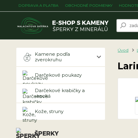
DOPRAVA A PLATBA
OBCHODNÉ PODMIENKY
HODNOTE
Úvod
Kamene podľa
zverokruhu
Lari
Darčekové poukazy
Darčekové krabičky a
vrecká
Kože, struny
ŠPERKY