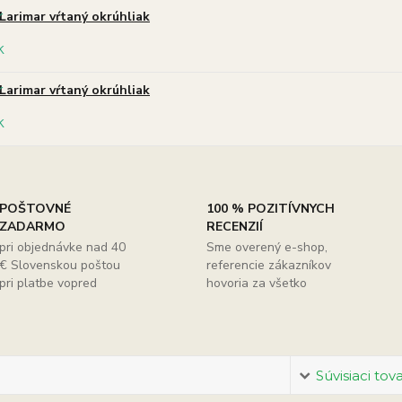
Larimar vŕtaný okrúhliak
Larimar vŕtaný okrúhliak
POŠTOVNÉ
100 % POZITÍVNYCH
ZADARMO
RECENZIÍ
pri objednávke nad 40
Sme overený e-shop,
€ Slovenskou poštou
referencie zákazníkov
pri platbe vopred
hovoria za všetko
Súvisiaci tov