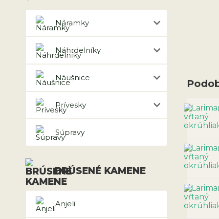
Náramky
Náhrdelníky
Náušnice
Podob
Prívesky
Súpravy
BRÚSENÉ KAMENE
Anjeli