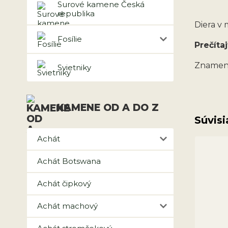
Surové kamene Česká
republika
Diera v
Fosílie
Prečítaj
Znamen
Svietniky
KAMENE OD A DO Z
Súvisi
Achát
Achát Botswana
Achát čipkový
Achát machový