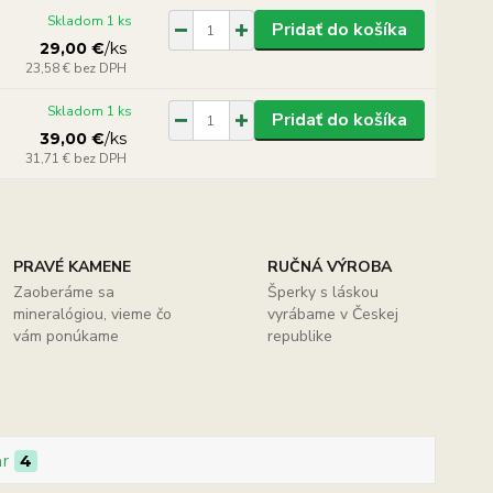
Skladom 1 ks
Pridať do košíka
29,00 €
/
ks
23,58 €
bez DPH
Skladom 1 ks
Pridať do košíka
39,00 €
/
ks
31,71 €
bez DPH
PRAVÉ KAMENE
RUČNÁ VÝROBA
Zaoberáme sa
Šperky s láskou
mineralógiou, vieme čo
vyrábame v Českej
vám ponúkame
republike
ar
4