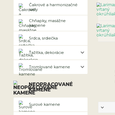
Čakrové a harmonizačné
sady
Chňapky, masážne
kamene
Srdca, srdiečka
Ťažítka, dekorácie
Tromlované kamene
NEOPRACOVANÉ
KAMENE
Surové kamene