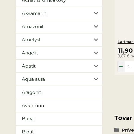
Achát stromčekový
Akvamarín
Amazonit
Ametyst
Larimar
11,90
Angelit
9,67 €
b
Apatit
Aqua aura
Aragonit
Avanturín
Tovar
Baryt
Prív
Biotit