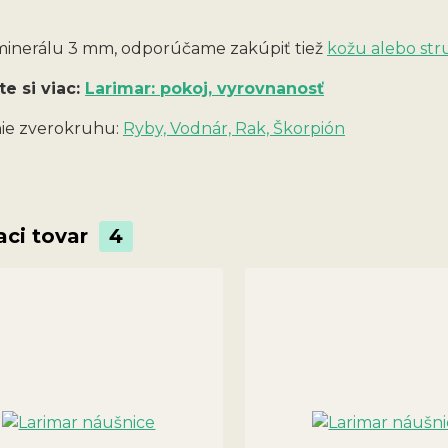
 minerálu 3 mm, odporúčame zakúpiť tiež
kožu alebo str
te si viac:
Larimar: pokoj, vyrovnanosť
ie zverokruhu:
Ryby, Vodnár, Rak, Škorpión
aci tovar
4