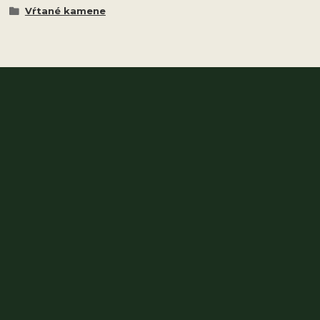
Vŕtané kamene