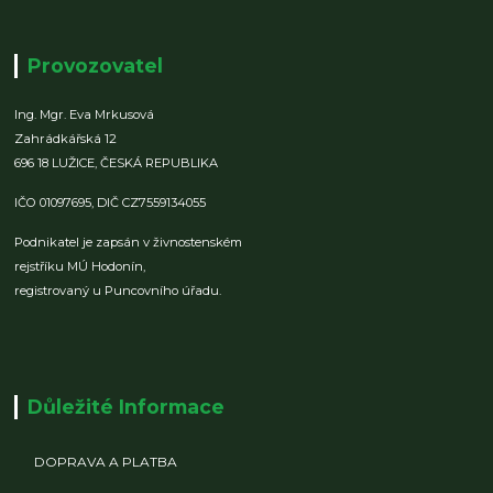
Provozovatel
Ing. Mgr. Eva Mrkusová
Zahrádkářská 12
696 18 LUŽICE,
ČESKÁ REPUBLIKA
IČO 01097695,
DIČ CZ7559134055
Podnikatel je zapsán v živnostenském
rejstříku MÚ Hodonín,
registrovaný u Puncovního úřadu.
Důležité Informace
DOPRAVA A PLATBA