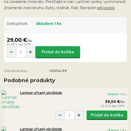
na zavesenie minerálu. Prečítajte si viac: Larimar: pokoj, vyrovnanosť
Znamenie zverokruhu: Ryby, Vodnár, Rak, Škorpión
celý popis
Dostupnosť
Skladom 1 ks
29,00 €
/
ks
23,58 €
bez DPH
Pridať do košíka
Číslo produktu:
OVVlar39
Podobné produkty
Larimar vŕtaný okrúhliak
Skladom 1 ks
39,00 €
/
ks
31,71 €
bez DPH
Pridať do košíka
Larimar vŕtaný okrúhliak
Skladom 1 ks