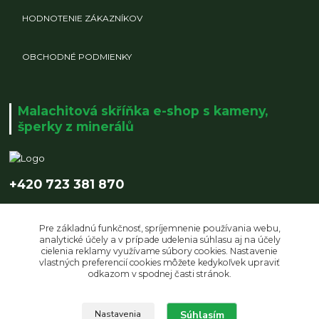
HODNOTENIE ZÁKAZNÍKOV
OBCHODNÉ PODMIENKY
Malachitová skříňka e-shop s kameny,
šperky z minerálů
+420 723 381 870
info@malachitovaskrinka.cz
Pre základnú funkčnosť, spríjemnenie používania webu,
analytické účely a v prípade udelenia súhlasu aj na účely
cielenia reklamy využívame súbory cookies. Nastavenie
vlastných preferencií cookies môžete kedykoľvek upraviť
odkazom v spodnej časti stránok.
Upravit sběr cookies.
Súhlasím
Nastavenia