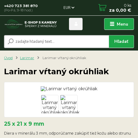
0
ks
+420 723 381 870
EUR
za
0,00 €
(Po-Pá, 9-18 hod.)
Menu
Hľadať
Úvod
Larimar
Larimar vŕtaný okrúhliak
Larimar vŕtaný okrúhliak
25 x 21 x 9 mm
Diera v minerálu 3 mm, odporúčame zakúpiť tiež kožu alebo strunu