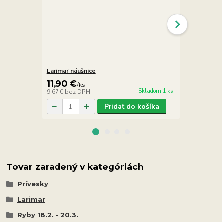
Larimar náušnice
Larimar náuš
11,90 €
11,90 €
/
ks
/
k
Skladom 1 ks
9,67 €
bez DPH
9,67 €
bez D
Pridať do košíka
Tovar zaradený v kategóriách
Prívesky
Larimar
Ryby 18.2. - 20.3.