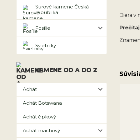
Surové kamene Česká
republika
Diera v
Prečítaj
Fosílie
Znamen
Svietniky
KAMENE OD A DO Z
Súvisi
Achát
Achát Botswana
Achát čipkový
Achát machový