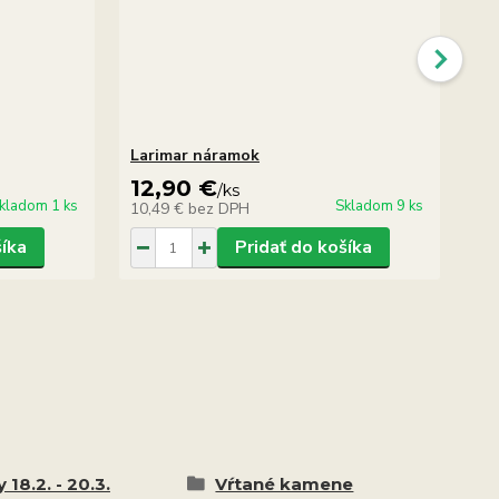
Larimar náramok
La
12,90 €
5
/
ks
kladom 1 ks
Skladom 9 ks
10,49 €
bez DPH
47
šíka
Pridať do košíka
 18.2. - 20.3.
Vŕtané kamene