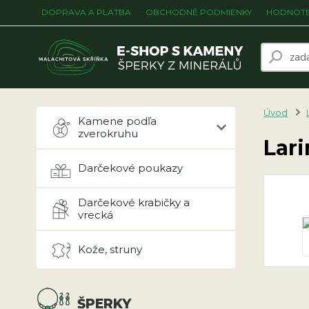
DOPRAVA A PLATBA
OBCHODNÉ PODMIENKY
HODNOTE
Úvod
Kamene podľa
zverokruhu
Lari
Darčekové poukazy
Darčekové krabičky a
vrecká
Kože, struny
ŠPERKY