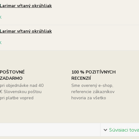
Larimar vŕtaný okrúhliak
Larimar vŕtaný okrúhliak
POŠTOVNÉ
100 % POZITÍVNYCH
ZADARMO
RECENZIÍ
pri objednávke nad 40
Sme overený e-shop,
€ Slovenskou poštou
referencie zákazníkov
pri platbe vopred
hovoria za všetko
Súvisiaci tov