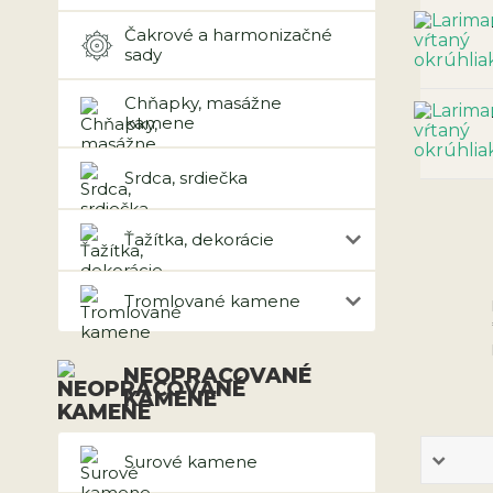
Čakrové a harmonizačné
sady
Chňapky, masážne
kamene
Srdca, srdiečka
Ťažítka, dekorácie
Tromlované kamene
NEOPRACOVANÉ
KAMENE
Surové kamene