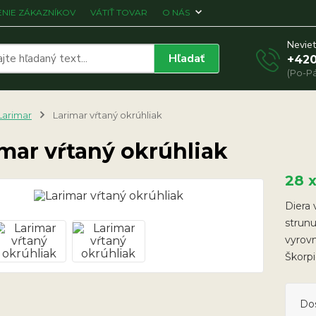
NIE ZÁKAZNÍKOV
VÁTIŤ TOVAR
O NÁS
Neviet
Hľadať
+420
(Po-Pá
Larimar
Larimar vŕtaný okrúhliak
mar vŕtaný okrúhliak
28 
Diera 
strunu
vyrov
Škorp
Do