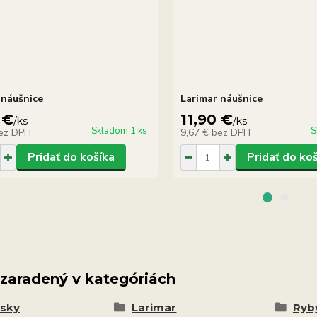
 náušnice
Larimar náušnice
 €
11,90 €
/
ks
/
ks
Skladom 1 ks
S
ez DPH
9,67 €
bez DPH
Pridať do košíka
Pridať do ko
 zaradený v kategóriách
esky
Larimar
Ryby