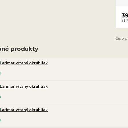
3
31,
Číslo 
né produkty
Larimar vŕtaný okrúhliak
Larimar vŕtaný okrúhliak
Larimar vŕtaný okrúhliak