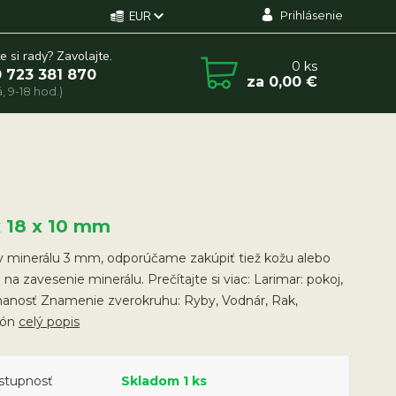
Prihlásenie
EUR
e si rady? Zavolajte.
0
ks
 723 381 870
za
0,00 €
, 9-18 hod.)
x 18 x 10 mm
v minerálu 3 mm, odporúčame zakúpiť tiež kožu alebo
 na zavesenie minerálu. Prečítajte si viac: Larimar: pokoj,
nanosť Znamenie zverokruhu: Ryby, Vodnár, Rak,
ión
celý popis
stupnosť
Skladom 1 ks