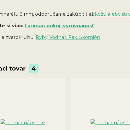
 minerálu 3 mm, odporúčame zakúpiť tiež
kožu alebo str
te si viac:
Larimar: pokoj, vyrovnanosť
ie zverokruhu:
Ryby, Vodnár, Rak, Škorpión
aci tovar
4