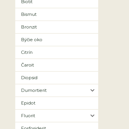
Biotit
Bismut
Bronzit
Býčie oko
Citrín
Čaroit
Diopsid
Dumortierit
Epidot
Fluorit
Fosfosiderit