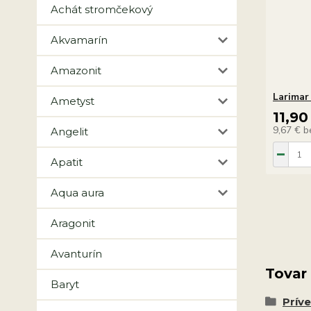
Achát stromčekový
Akvamarín
Amazonit
Larimar
Ametyst
11,90
9,67 €
b
Angelit
Apatit
Aqua aura
Aragonit
Avanturín
Tovar
Baryt
Prív