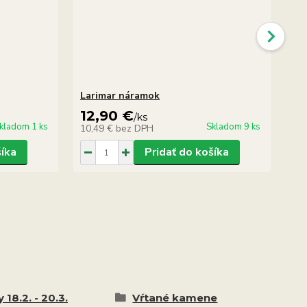
Larimar náramok
La
12,90 €
5
/
ks
kladom 1 ks
Skladom 9 ks
10,49 €
bez DPH
47
šíka
Pridať do košíka
 18.2. - 20.3.
Vŕtané kamene