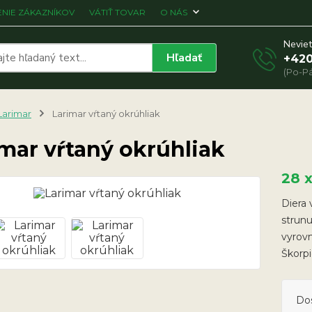
NIE ZÁKAZNÍKOV
VÁTIŤ TOVAR
O NÁS
Neviet
Hľadať
+420
(Po-Pá
Larimar
Larimar vŕtaný okrúhliak
mar vŕtaný okrúhliak
28 
Diera 
strunu
vyrov
Škorp
Do