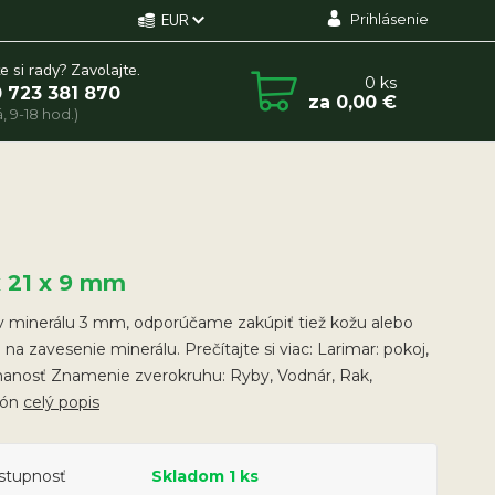
Prihlásenie
EUR
e si rady? Zavolajte.
0
ks
 723 381 870
za
0,00 €
, 9-18 hod.)
x 21 x 9 mm
v minerálu 3 mm, odporúčame zakúpiť tiež kožu alebo
 na zavesenie minerálu. Prečítajte si viac: Larimar: pokoj,
nanosť Znamenie zverokruhu: Ryby, Vodnár, Rak,
ión
celý popis
stupnosť
Skladom 1 ks