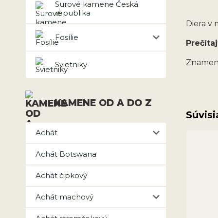
Surové kamene Česká
republika
Diera v
Fosílie
Prečítaj
Znamen
Svietniky
KAMENE OD A DO Z
Súvisi
Achát
Achát Botswana
Achát čipkový
Achát machový