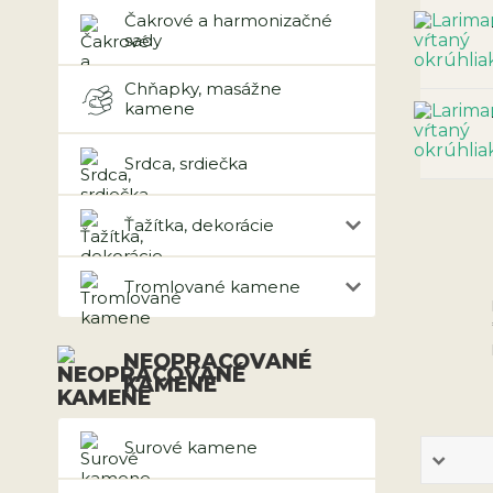
Čakrové a harmonizačné
sady
Chňapky, masážne
kamene
Srdca, srdiečka
Ťažítka, dekorácie
Tromlované kamene
NEOPRACOVANÉ
KAMENE
Surové kamene