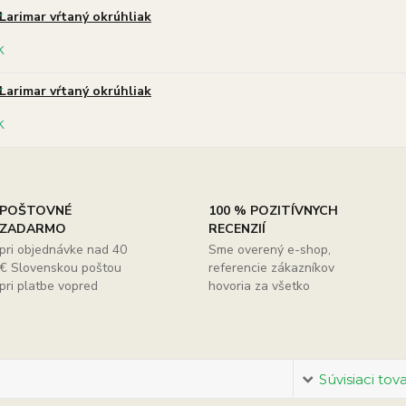
Larimar vŕtaný okrúhliak
Larimar vŕtaný okrúhliak
POŠTOVNÉ
100 % POZITÍVNYCH
ZADARMO
RECENZIÍ
pri objednávke nad 40
Sme overený e-shop,
€ Slovenskou poštou
referencie zákazníkov
pri platbe vopred
hovoria za všetko
Súvisiaci tov