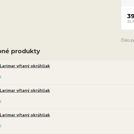
3
31,
Číslo 
né produkty
Larimar vŕtaný okrúhliak
Larimar vŕtaný okrúhliak
Larimar vŕtaný okrúhliak