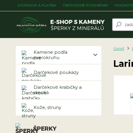
DOPRAVA A PLATBA
OBCHODNÉ PODMIENKY
HODNOTE
Úvod
Kamene podľa
zverokruhu
Lari
Darčekové poukazy
Darčekové krabičky a
vrecká
Kože, struny
ŠPERKY