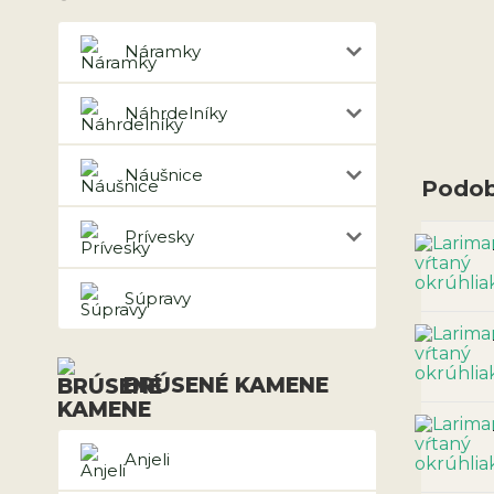
Náramky
Náhrdelníky
Náušnice
Podob
Prívesky
Súpravy
BRÚSENÉ KAMENE
Anjeli