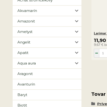
Achát stromčekový
Akvamarín
Amazonit
Ametyst
Larimar
11,90
Angelit
9,67 €
b
Apatit
Aqua aura
Aragonit
Avanturín
Tovar
Baryt
Prív
Biotit