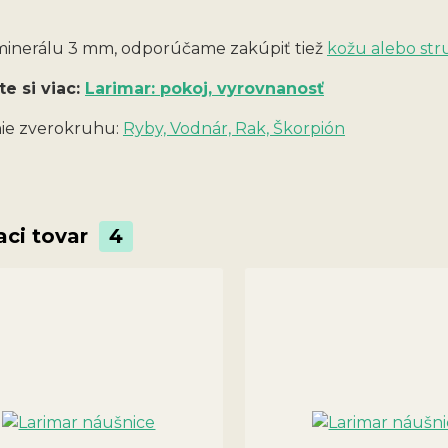
 minerálu 3 mm, odporúčame zakúpiť tiež
kožu alebo str
te si viac:
Larimar: pokoj, vyrovnanosť
ie zverokruhu:
Ryby, Vodnár, Rak, Škorpión
aci tovar
4