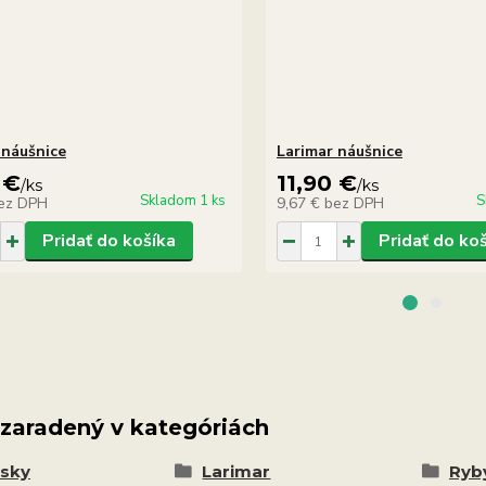
 náušnice
Larimar náušnice
 €
11,90 €
/
ks
/
ks
Skladom 1 ks
S
ez DPH
9,67 €
bez DPH
Pridať do košíka
Pridať do ko
 zaradený v kategóriách
esky
Larimar
Ryby