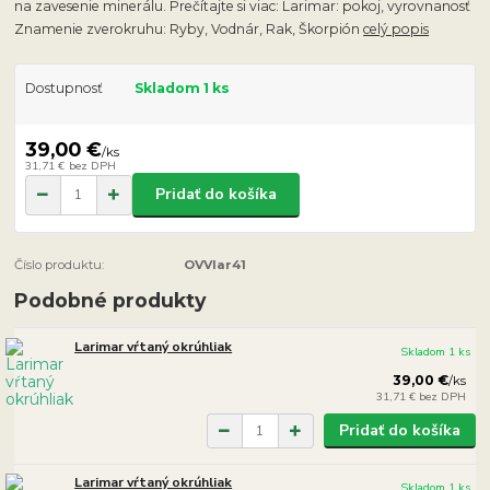
na zavesenie minerálu. Prečítajte si viac: Larimar: pokoj, vyrovnanosť
Znamenie zverokruhu: Ryby, Vodnár, Rak, Škorpión
celý popis
Dostupnosť
Skladom 1 ks
39,00 €
/
ks
31,71 €
bez DPH
Pridať do košíka
Číslo produktu:
OVVlar41
Podobné produkty
Larimar vŕtaný okrúhliak
Skladom 1 ks
39,00 €
/
ks
31,71 €
bez DPH
Pridať do košíka
Larimar vŕtaný okrúhliak
Skladom 1 ks