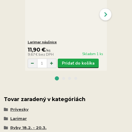
Larimar náušnice
Larimar náuš
11,90 €
11,90 €
/
ks
/
k
Skladom 1 ks
9,67 €
bez DPH
9,67 €
bez D
Pridať do košíka
Tovar zaradený v kategóriách
Prívesky
Larimar
Ryby 18.2. - 20.3.