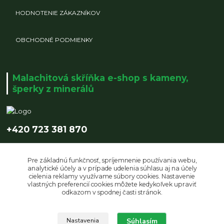
HODNOTENIE ZÁKAZNÍKOV
OBCHODNÉ PODMIENKY
Malachitová skříňka e-shop s kameny,
šperky z minerálů
+420 723 381 870
info@malachitovaskrinka.cz
Pre základnú funkčnosť, spríjemnenie používania webu,
analytické účely a v prípade udelenia súhlasu aj na účely
cielenia reklamy využívame súbory cookies. Nastavenie
vlastných preferencií cookies môžete kedykoľvek upraviť
odkazom v spodnej časti stránok.
Upravit sběr cookies.
Súhlasím
Nastavenia