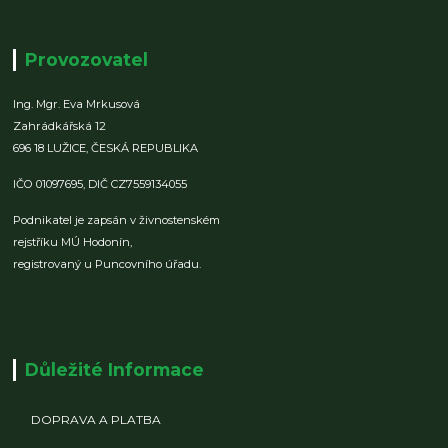
Provozovatel
Ing. Mgr. Eva Mrkusová
Zahrádkářská 12
696 18 LUŽICE,
ČESKÁ REPUBLIKA
IČO 01097695,
DIČ CZ7559134055
Podnikatel je zapsán v živnostenském
rejstříku MÚ Hodonín,
registrovaný u Puncovního úřadu.
Důležité Informace
DOPRAVA A PLATBA