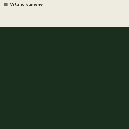
Vŕtané kamene