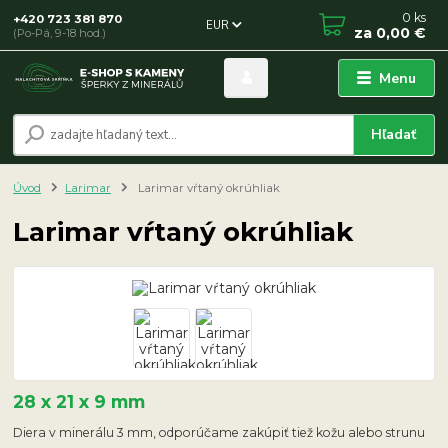
0
ks
+420 723 381 870
EUR
za
0,00 €
(Po-Pá, 9-18 hod.)
Menu
Hľadať
Úvod
Larimar
Larimar vŕtaný okrúhliak
Larimar vŕtaný okrúhliak
28 x 21 x 9 mm
Diera v minerálu 3 mm, odporúčame zakúpiť tiež kožu alebo strunu