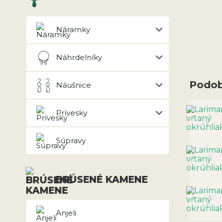
Náramky
Náhrdelníky
Podob
Náušnice
Prívesky
Súpravy
BRÚSENÉ KAMENE
Anjeli