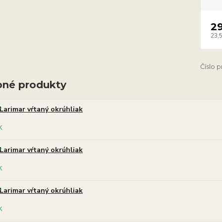
2
23,
Číslo 
né produkty
Larimar vŕtaný okrúhliak
Larimar vŕtaný okrúhliak
Larimar vŕtaný okrúhliak