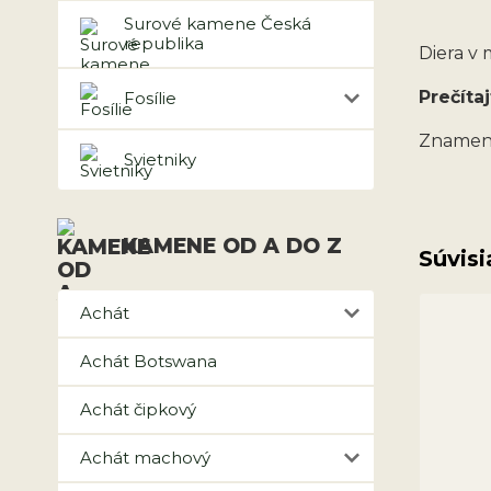
Surové kamene Česká
republika
Diera v
Prečítaj
Fosílie
Znamen
Svietniky
KAMENE OD A DO Z
Súvisi
Achát
Achát Botswana
Achát čipkový
Achát machový