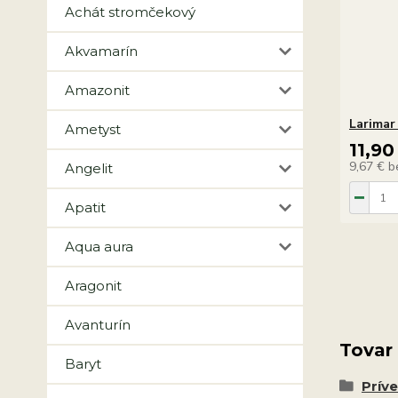
Achát stromčekový
Akvamarín
Amazonit
Larimar
Ametyst
11,90
9,67 €
b
Angelit
Apatit
Aqua aura
Aragonit
Avanturín
Tovar
Baryt
Prív