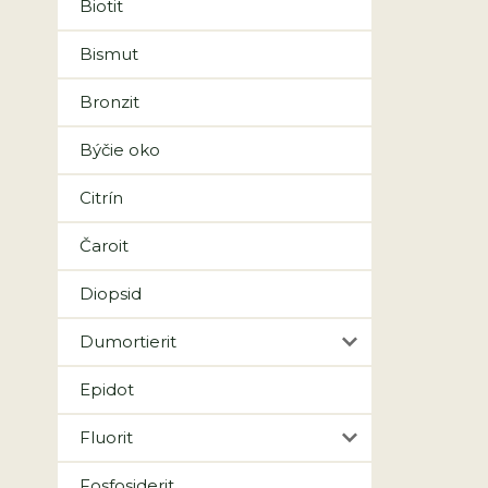
Biotit
Bismut
Bronzit
Býčie oko
Citrín
Čaroit
Diopsid
Dumortierit
Epidot
Fluorit
Fosfosiderit