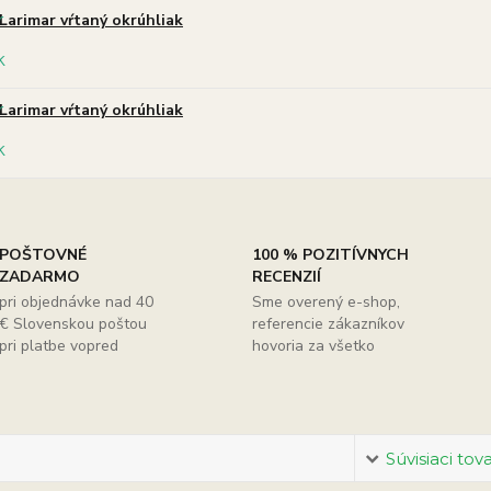
Larimar vŕtaný okrúhliak
Larimar vŕtaný okrúhliak
POŠTOVNÉ
100 % POZITÍVNYCH
ZADARMO
RECENZIÍ
pri objednávke nad 40
Sme overený e-shop,
€ Slovenskou poštou
referencie zákazníkov
pri platbe vopred
hovoria za všetko
Súvisiaci tov