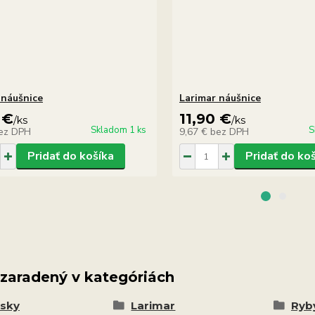
 náušnice
Larimar náušnice
 €
11,90 €
/
ks
/
ks
Skladom 1 ks
S
ez DPH
9,67 €
bez DPH
Pridať do košíka
Pridať do ko
 zaradený v kategóriách
esky
Larimar
Ryby