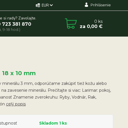
Prihlásenie
EUR
e si rady? Zavolajte.
0
ks
 723 381 870
za
0,00 €
, 9-18 hod.)
x 18 x 10 mm
v minerálu 3 mm, odporúčame zakúpiť tiež kožu alebo
 na zavesenie minerálu. Prečítajte si viac: Larimar: pokoj,
nanosť Znamenie zverokruhu: Ryby, Vodnár, Rak,
ión
celý popis
stupnosť
Skladom 1 ks