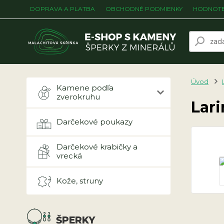
DOPRAVA A PLATBA
OBCHODNÉ PODMIENKY
HODNOTE
Úvod
Kamene podľa
zverokruhu
Lari
Darčekové poukazy
Darčekové krabičky a
vrecká
Kože, struny
ŠPERKY