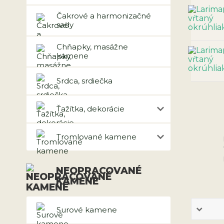
Čakrové a harmonizačné
sady
Chňapky, masážne
kamene
Srdca, srdiečka
Ťažítka, dekorácie
Tromlované kamene
NEOPRACOVANÉ
KAMENE
Surové kamene