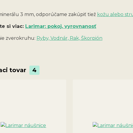
 minerálu 3 mm, odporúčame zakúpiť tiež
kožu alebo str
te si viac:
Larimar: pokoj, vyrovnanosť
ie zverokruhu:
Ryby, Vodnár, Rak, Škorpión
aci tovar
4