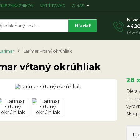
NIE ZÁKAZNÍKOV
VÁTIŤ TOVAR
O NÁS
Neviet
Hľadať
+420
(Po-Pá
Larimar
Larimar vŕtaný okrúhliak
mar vŕtaný okrúhliak
28 
Diera 
strunu
vyrov
Škorp
Do