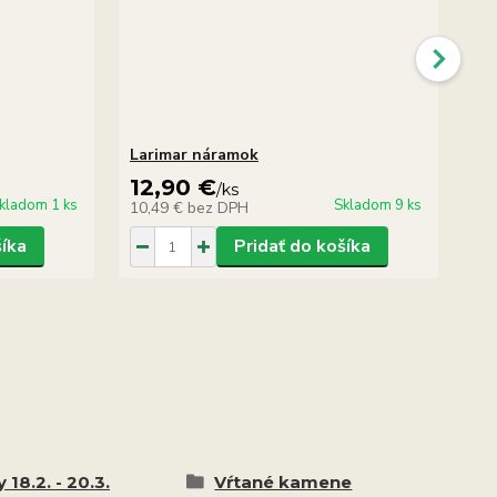
Larimar náramok
La
12,90 €
5
/
ks
kladom 1 ks
Skladom 9 ks
10,49 €
bez DPH
47
šíka
Pridať do košíka
 18.2. - 20.3.
Vŕtané kamene