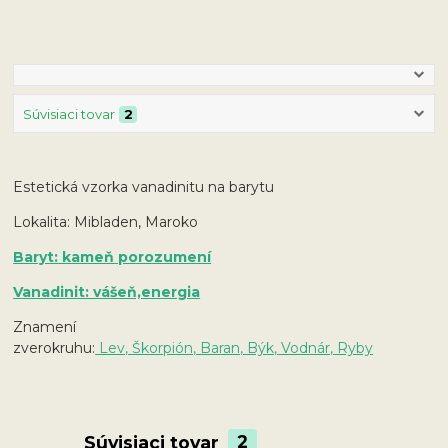
Súvisiaci tovar
2
Estetická vzorka vanadinitu na barytu
Lokalita: Mibladen, Maroko
Baryt: kameň porozumení
Vanadinit: vášeň,energia
Znamení
zverokruhu:
Lev, Škorpión, Baran, Býk, Vodnár, Ryby
Súvisiaci tovar
2