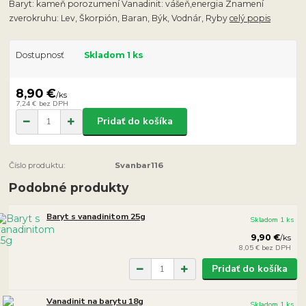
Baryt: kameň porozumení Vanadinit: vášeň,energia Znamení
zverokruhu: Lev, Škorpión, Baran, Býk, Vodnár, Ryby
celý popis
Dostupnosť
Skladom 1 ks
8,90 €
/
ks
7,24 €
bez DPH
Pridať do košíka
Číslo produktu:
Svanbar116
Podobné produkty
Baryt s vanadinitom 25g
Skladom 1 ks
9,90 €
/
ks
8,05 €
bez DPH
Pridať do košíka
Vanadinit na barytu 18g
Skladom 1 ks