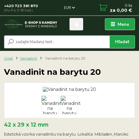
0
ks
+420 723 381 870
EUR
za
0,00 €
(Po-Pá, 9-18 hod.)
Menu
Hľadať
Úvod
Vanadinit
Vanadinit na barytu 20
Vanadinit na barytu 20
42 x 29 x 12 mm
Estetická vzorka vanadinitu na barytu Lokalita: Mibladen, Maroko