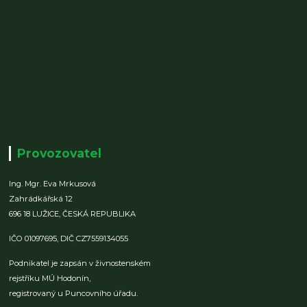
Provozovatel
Ing. Mgr. Eva Mrkusová
Zahrádkářská 12
696 18 LUŽICE,
ČESKÁ REPUBLIKA
IČO 01097695,
DIČ CZ7559134055
Podnikatel je zapsán v živnostenském
rejstříku MÚ Hodonín,
registrovaný u Puncovního úřadu.