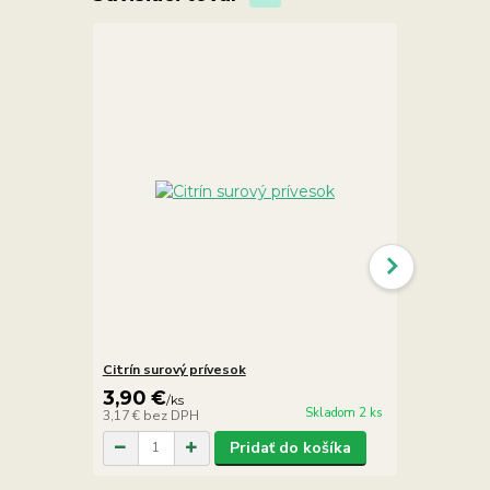
Citrín surový prívesok
Ametyst fra
3,90 €
5,90 €
/
ks
/
ks
Skladom 2 ks
3,17 €
bez DPH
4,80 €
bez D
Pridať do košíka