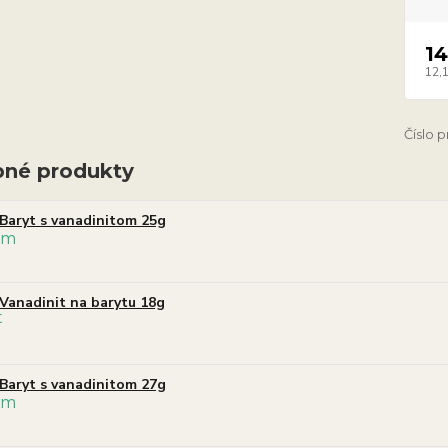
14
12,
Číslo 
né produkty
Baryt s vanadinitom 25g
Vanadinit na barytu 18g
Baryt s vanadinitom 27g