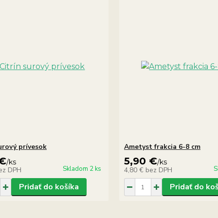
urový prívesok
Ametyst frakcia 6-8 cm
 €
5,90 €
/
ks
/
ks
Skladom 2 ks
S
ez DPH
4,80 €
bez DPH
Pridať do košíka
Pridať do ko