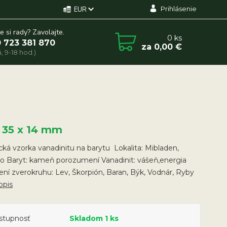
Prihlásenie
EUR
e si rady? Zavolajte.
0
ks
 723 381 870
za
0,00 €
, 9-18 hod.)
x 35 x 14 mm
cká vzorka vanadinitu na barytu Lokalita: Mibladen,
o Baryt: kameň porozumení Vanadinit: vášeň,energia
í zverokruhu: Lev, Škorpión, Baran, Býk, Vodnár, Ryby
opis
stupnosť
Skladom 1 ks