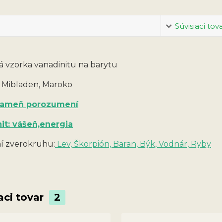
Súvisiaci tov
ká vzorka vanadinitu na barytu
: Mibladen, Maroko
 kameň porozumení
it: vášeň,energia
 zverokruhu:
Lev, Škorpión, Baran, Býk, Vodnár, Ryby
aci tovar
2