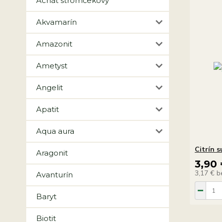
Achát stromčekový
Akvamarín
Amazonit
Ametyst
Angelit
Apatit
Aqua aura
Citrín s
Aragonit
3,90
3,17 €
b
Avanturín
Baryt
Biotit