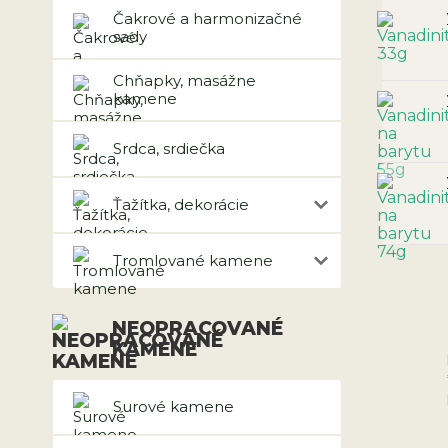
Čakrové a harmonizačné
sady
Chňapky, masážne
kamene
Srdca, srdiečka
Ťažítka, dekorácie
Tromlované kamene
NEOPRACOVANÉ
KAMENE
Surové kamene