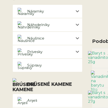
Náramky
Náhrdelníky
Náušnice
Podob
Prívesky
Súpravy
BRÚSENÉ KAMENE
Anjeli