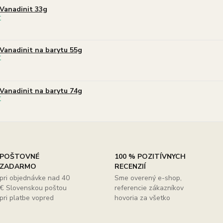
Vanadinit 33g
Vanadinit na barytu 55g
Vanadinit na barytu 74g
POŠTOVNÉ
100 % POZITÍVNYCH
ZADARMO
RECENZIÍ
pri objednávke nad 40
Sme overený e-shop,
€ Slovenskou poštou
referencie zákazníkov
pri platbe vopred
hovoria za všetko