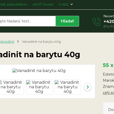
NIE ZÁKAZNÍKOV
VÁTIŤ TOVAR
O NÁS
Neviet
Hľadať
+420
(Po-Pá
Vanadinit
Vanadinit na barytu 40g
adinit na barytu 40g
55 
Esteti
Marok
Znamen
celý p
Do