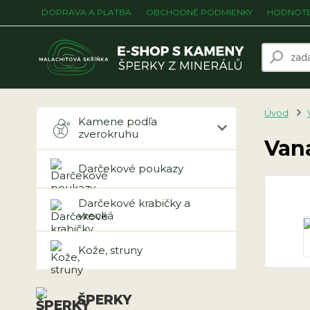
DOPRAVA A PLATBA
OBCHODNÉ PODMIENKY
HODNOTE
Úvod
Kamene podľa
zverokruhu
Van
Darčekové poukazy
Darčekové krabičky a
vrecká
Kože, struny
ŠPERKY