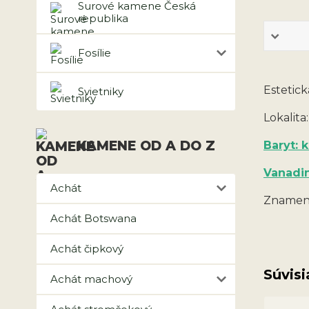
Surové kamene Česká
republika
Fosílie
Estetic
Svietniky
Lokalita
KAMENE OD A DO Z
Baryt:
Vanadin
Achát
Znamení
Achát Botswana
Achát čipkový
Súvisi
Achát machový