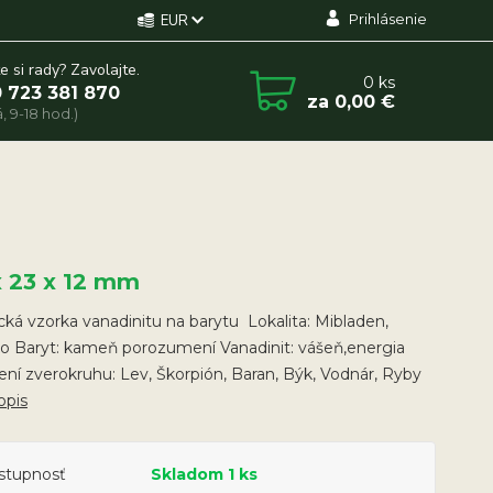
Prihlásenie
EUR
e si rady? Zavolajte.
0
ks
 723 381 870
za
0,00 €
, 9-18 hod.)
x 23 x 12 mm
cká vzorka vanadinitu na barytu Lokalita: Mibladen,
o Baryt: kameň porozumení Vanadinit: vášeň,energia
í zverokruhu: Lev, Škorpión, Baran, Býk, Vodnár, Ryby
opis
stupnosť
Skladom 1 ks