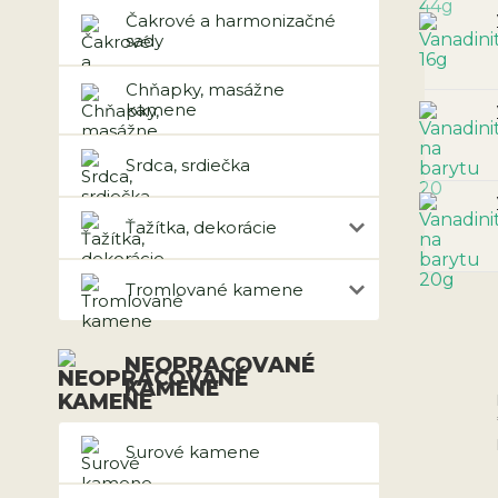
Čakrové a harmonizačné
sady
Chňapky, masážne
kamene
Srdca, srdiečka
Ťažítka, dekorácie
Tromlované kamene
NEOPRACOVANÉ
KAMENE
Surové kamene