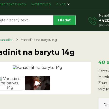
NIE ZÁKAZNÍKOV
VÁTIŤ TOVAR
O NÁS
Neviet
Hľadať
+420
(Po-Pá
Vanadinit
Vanadinit na barytu 14g
dinit na barytu 14g
40 
Esteti
Marok
Znamen
celý p
Do