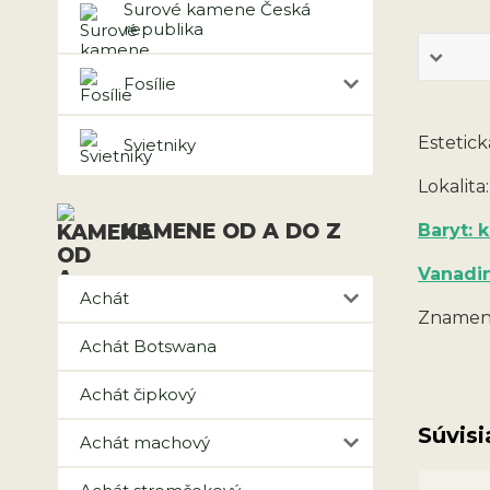
Surové kamene Česká
republika
Fosílie
Estetic
Svietniky
Lokalita
KAMENE OD A DO Z
Baryt:
Vanadin
Achát
Znamení
Achát Botswana
Achát čipkový
Súvisi
Achát machový