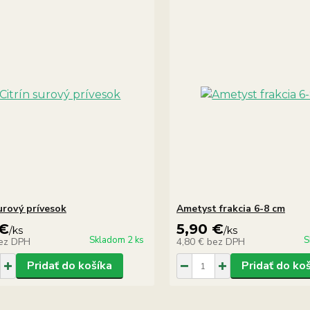
urový prívesok
Ametyst frakcia 6-8 cm
 €
5,90 €
/
ks
/
ks
Skladom 2 ks
S
ez DPH
4,80 €
bez DPH
Pridať do košíka
Pridať do ko