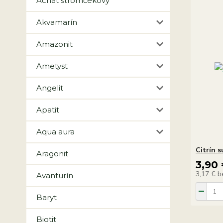
Achát stromčekový
Akvamarín
Amazonit
Ametyst
Angelit
Apatit
Aqua aura
Citrín s
Aragonit
3,90
3,17 €
b
Avanturín
Baryt
Biotit