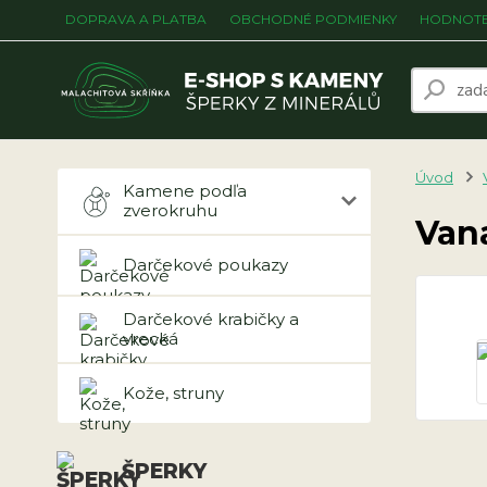
DOPRAVA A PLATBA
OBCHODNÉ PODMIENKY
HODNOTE
Úvod
Kamene podľa
zverokruhu
Vana
Darčekové poukazy
Darčekové krabičky a
vrecká
Kože, struny
ŠPERKY