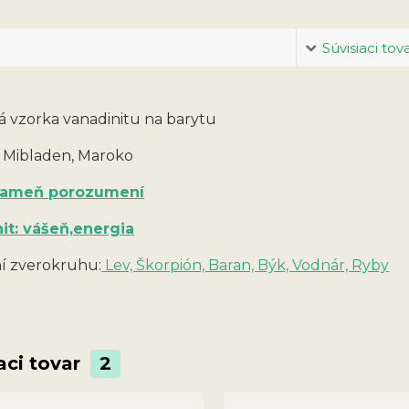
Súvisiaci tov
ká vzorka vanadinitu na barytu
: Mibladen, Maroko
 kameň porozumení
it: vášeň,energia
 zverokruhu:
Lev, Škorpión, Baran, Býk, Vodnár, Ryby
aci tovar
2