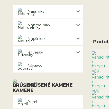
Náramky
Náhrdelníky
Náušnice
Podob
Prívesky
Súpravy
BRÚSENÉ KAMENE
Anjeli