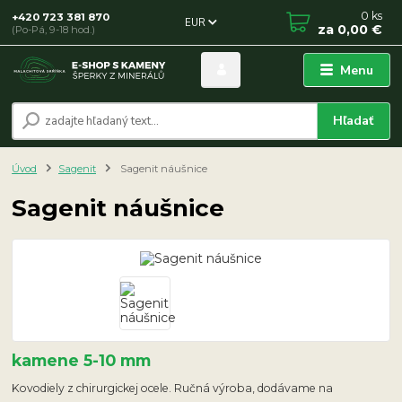
0
ks
+420 723 381 870
EUR
za
0,00 €
(Po-Pá, 9-18 hod.)
Menu
Hľadať
Úvod
Sagenit
Sagenit náušnice
Sagenit náušnice
kamene 5-10 mm
Kovodiely z chirurgickej ocele. Ručná výroba, dodávame na