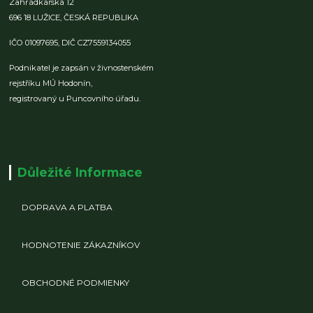
Zahrádkářská 12
696 18 LUŽICE,
ČESKÁ REPUBLIKA
IČO 01097695,
DIČ CZ7559134055
Podnikatel je zapsán v živnostenském
rejstříku MÚ Hodonín,
registrovaný u Puncovního úřadu.
Důležité Informace
DOPRAVA A PLATBA
HODNOTENIE ZÁKAZNÍKOV
OBCHODNÉ PODMIENKY