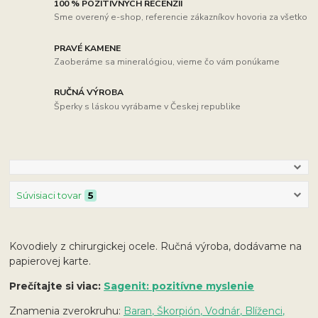
100 % POZITÍVNYCH RECENZIÍ
Sme overený e-shop, referencie zákazníkov hovoria za všetko
PRAVÉ KAMENE
Zaoberáme sa mineralógiou, vieme čo vám ponúkame
RUČNÁ VÝROBA
Šperky s láskou vyrábame v Českej republike
Súvisiaci tovar
5
Kovodiely z chirurgickej ocele. Ručná výroba, dodávame na
papierovej karte.
Prečítajte si viac:
Sagenit: pozitívne myslenie
Znamenia zverokruhu:
Baran, Škorpión, Vodnár, Blíženci,