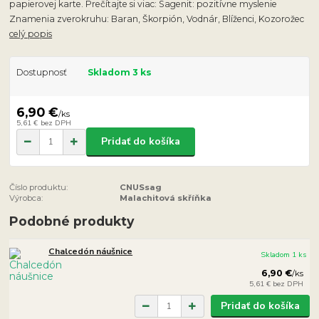
papierovej karte. Prečítajte si viac: Sagenit: pozitívne myslenie
Znamenia zverokruhu: Baran, Škorpión, Vodnár, Blíženci, Kozorožec
celý popis
Dostupnosť
Skladom 3 ks
6,90 €
/
ks
5,61 €
bez DPH
Pridať do košíka
Číslo produktu:
CNUSsag
Výrobca:
Malachitová skříňka
Podobné produkty
Chalcedón náušnice
Skladom 1 ks
6,90 €
/
ks
5,61 €
bez DPH
Pridať do košíka