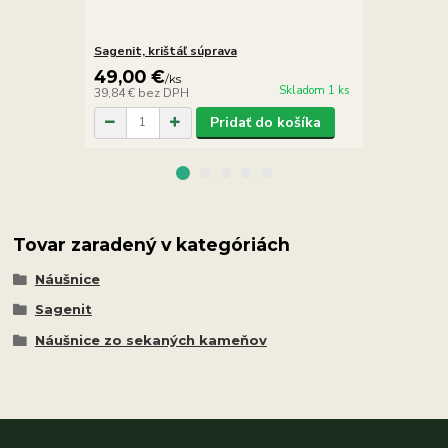
Sagenit, krištáľ súprava
Sagenit, kri
49,00 €
12,90 €
/
ks
/
Skladom 1 ks
39,84 €
bez DPH
10,49 €
bez 
Pridať do košíka
Tovar zaradený v kategóriách
Náušnice
Sagenit
Náušnice zo sekaných kameňov