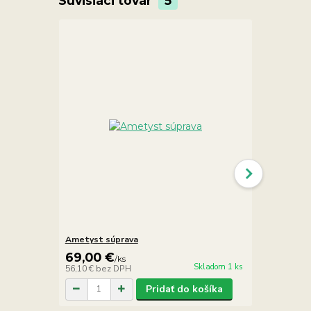
Súvisiaci tovar
5
Ametyst súprava
Ametyst se
69,00 €
2,90 €
/
ks
/
ks
Skladom 1 ks
56,10 €
bez DPH
2,36 €
bez D
Pridať do košíka