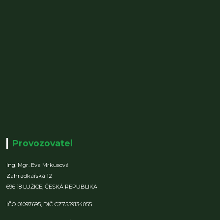
Provozovatel
Ing. Mgr. Eva Mrkusová
Zahrádkářská 12
696 18 LUŽICE,
ČESKÁ REPUBLIKA
IČO 01097695,
DIČ CZ7559134055