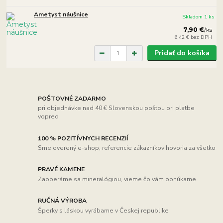
Ametyst náušnice
Skladom 1 ks
7,90 €
/
ks
6,42 €
bez DPH
Pridať do košíka
POŠTOVNÉ ZADARMO
pri objednávke nad 40 € Slovenskou poštou pri platbe
vopred
100 % POZITÍVNYCH RECENZIÍ
Sme overený e-shop, referencie zákazníkov hovoria za všetko
PRAVÉ KAMENE
Zaoberáme sa mineralógiou, vieme čo vám ponúkame
RUČNÁ VÝROBA
Šperky s láskou vyrábame v Českej republike