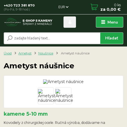
0
ks
+420 723 381 870
EUR
za
0,00 €
(Po-Pá, 9-18 hod.)
Menu
Hľadať
Úvod
Ametyst
Náušnice
Ametyst náušnice
Ametyst náušnice
kamene 5-10 mm
Kovodiely z chirurgickej ocele. Ručná výroba, dodávame na