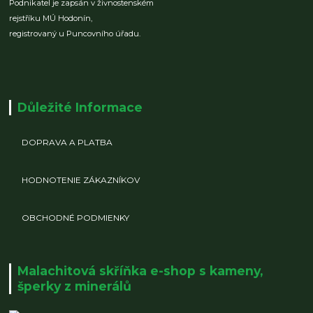
Podnikatel je zapsán v živnostenském
rejstříku MÚ Hodonín,
registrovaný u Puncovního úřadu.
Důležité Informace
DOPRAVA A PLATBA
HODNOTENIE ZÁKAZNÍKOV
OBCHODNÉ PODMIENKY
Malachitová skříňka e-shop s kameny,
šperky z minerálů