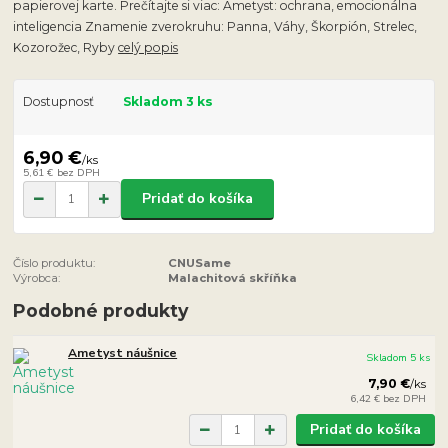
papierovej karte. Prečítajte si viac: Ametyst: ochrana, emocionálna
inteligencia Znamenie zverokruhu: Panna, Váhy, Škorpión, Strelec,
Kozorožec, Ryby
celý popis
Dostupnosť
Skladom 3 ks
6,90 €
/
ks
5,61 €
bez DPH
Pridať do košíka
Číslo produktu:
CNUSame
Výrobca:
Malachitová skříňka
Podobné produkty
Ametyst náušnice
Skladom 5 ks
7,90 €
/
ks
6,42 €
bez DPH
Pridať do košíka