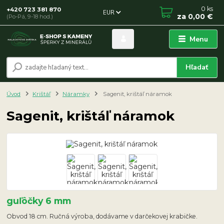
0
ks
+420 723 381 870
EUR
za
0,00 €
(Po-Pá, 9-18 hod.)
Menu
Hľadať
Úvod
Krištáľ
Náramky
Sagenit, krištáľ náramok
Sagenit, krištáľ náramok
guľôčky 6 mm
Obvod 18 cm. Ručná výroba, dodávame v darčekovej krabičke.