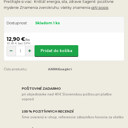
Prečítajte si viac: Krištáľ: energia, sila, zdravie Sagenit: pozitívne
myslenie Znamenia zverokruhu: všetky znamenia
celý popis
Dostupnosť
Skladom 1 ks
12,90 €
/
ks
10,49 €
bez DPH
Pridať do košíka
Číslo produktu:
ANRK6sagkri
POŠTOVNÉ ZADARMO
pri objednávke nad 40 € Slovenskou poštou pri platbe
vopred
100 % POZITÍVNYCH RECENZIÍ
Sme overený e-shop, referencie zákazníkov hovoria za všetko