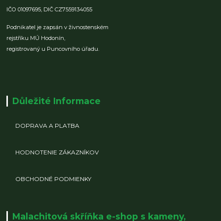
IČO 01097695,
DIČ CZ7559134055
Podnikatel je zapsán v živnostenském
rejstříku MÚ Hodonín,
registrovaný u Puncovního úřadu.
Důležité Informace
DOPRAVA A PLATBA
HODNOTENIE ZÁKAZNÍKOV
OBCHODNÉ PODMIENKY
Malachitová skříňka e-shop s kameny,