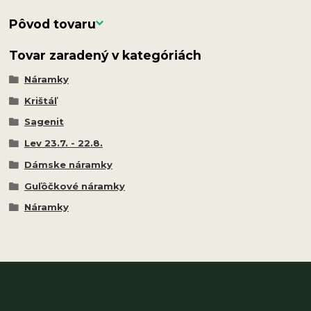
Pôvod tovaru
Tovar zaradený v kategóriách
Náramky
Krištáľ
Sagenit
Lev 23.7. - 22.8.
Dámske náramky
Guľôčkové náramky
Náramky