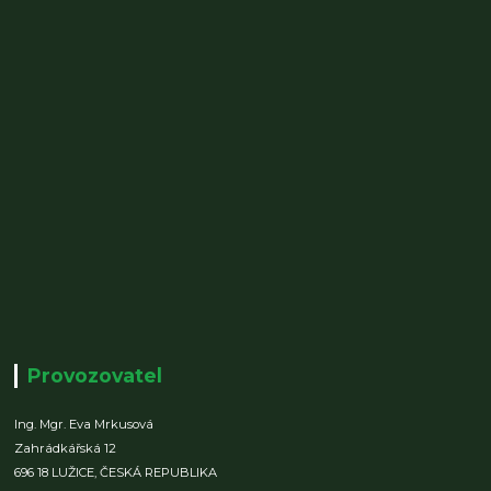
Provozovatel
Ing. Mgr. Eva Mrkusová
Zahrádkářská 12
696 18 LUŽICE,
ČESKÁ REPUBLIKA