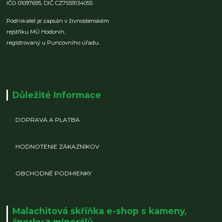
IČO 01097695,
DIČ CZ7559134055
Podnikatel je zapsán v živnostenském
rejstříku MÚ Hodonín,
registrovaný u Puncovního úřadu.
Důležité Informace
DOPRAVA A PLATBA
HODNOTENIE ZÁKAZNÍKOV
OBCHODNÉ PODMIENKY
Malachitová skříňka e-shop s kameny,
šperky z minerálů