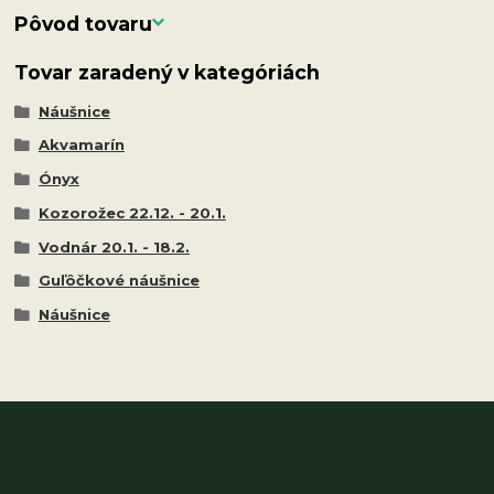
Pôvod tovaru
Tovar zaradený v kategóriách
Náušnice
Akvamarín
Ónyx
Kozorožec 22.12. - 20.1.
Vodnár 20.1. - 18.2.
Guľôčkové náušnice
Náušnice