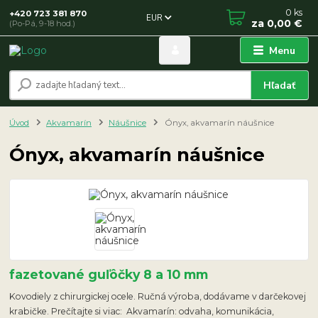
0
ks
+420 723 381 870
EUR
za
0,00 €
(Po-Pá, 9-18 hod.)
Menu
Hľadať
Úvod
Akvamarín
Náušnice
Ónyx, akvamarín náušnice
Ónyx, akvamarín náušnice
fazetované guľôčky 8 a 10 mm
Kovodiely z chirurgickej ocele. Ručná výroba, dodávame v darčekovej
krabičke. Prečítajte si viac: Akvamarín: odvaha, komunikácia,