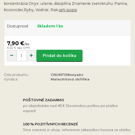
koncentrácia Onyx: učenie, disciplína Znamenie zverokruhu: Panna,
Kozorožec,Ryby, Vodnár, Rak
celý popis
Dostupnosť
Skladom 1 ks
7,90 €
/
ks
6,42 €
bez DPH
Pridať do košíka
Číslo produktu:
CNUKF108onyakv
Výrobca:
Malachitová skříňka
POŠTOVNÉ ZADARMO
pri objednávke nad 40 € Slovenskou poštou pri platbe
vopred
100 % POZITÍVNYCH RECENZIÍ
Sme overený e-shop, referencie zákazníkov hovoria za všetko