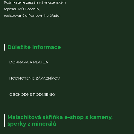
Podnikatel je zapsán v živnostenském
rejstříku MÚ Hodonín,
registrovaný u Puncovního úřadu.
Důležité Informace
DOPRAVA A PLATBA
HODNOTENIE ZÁKAZNÍKOV
OBCHODNÉ PODMIENKY
Malachitová skříňka e-shop s kameny,
šperky z minerálů