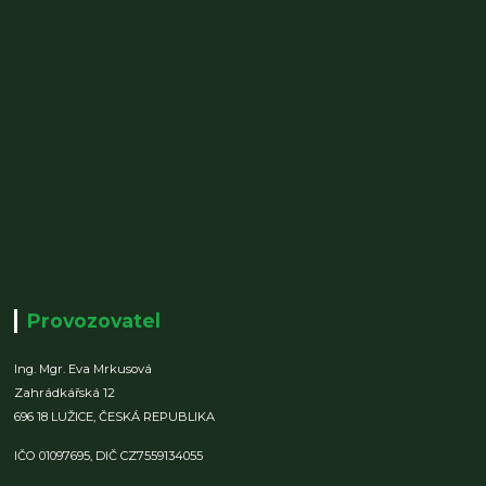
Provozovatel
Ing. Mgr. Eva Mrkusová
Zahrádkářská 12
696 18 LUŽICE,
ČESKÁ REPUBLIKA
IČO 01097695,
DIČ CZ7559134055