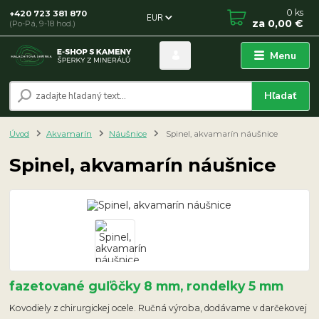
0
ks
+420 723 381 870
EUR
za
0,00 €
(Po-Pá, 9-18 hod.)
Menu
Hľadať
Úvod
Akvamarín
Náušnice
Spinel, akvamarín náušnice
Spinel, akvamarín náušnice
fazetované guľôčky 8 mm, rondelky 5 mm
Kovodiely z chirurgickej ocele. Ručná výroba, dodávame v darčekovej