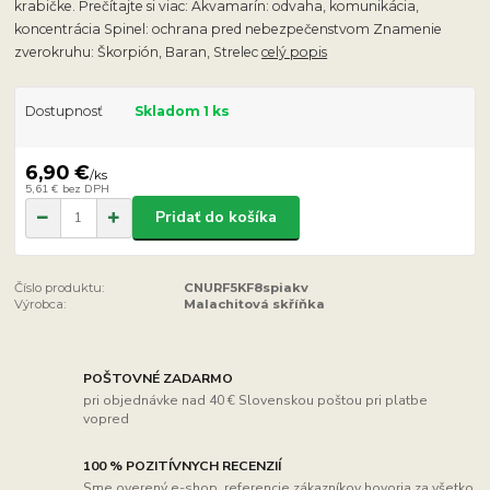
krabičke. Prečítajte si viac: Akvamarín: odvaha, komunikácia,
koncentrácia Spinel: ochrana pred nebezpečenstvom Znamenie
zverokruhu: Škorpión, Baran, Strelec
celý popis
Dostupnosť
Skladom 1 ks
6,90 €
/
ks
5,61 €
bez DPH
Pridať do košíka
Číslo produktu:
CNURF5KF8spiakv
Výrobca:
Malachitová skříňka
POŠTOVNÉ ZADARMO
pri objednávke nad 40 € Slovenskou poštou pri platbe
vopred
100 % POZITÍVNYCH RECENZIÍ
Sme overený e-shop, referencie zákazníkov hovoria za všetko