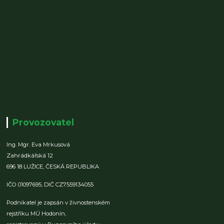
Provozovatel
Ing. Mgr. Eva Mrkusová
Zahrádkářská 12
696 18 LUŽICE,
ČESKÁ REPUBLIKA
IČO 01097695,
DIČ CZ7559134055
Podnikatel je zapsán v živnostenském
rejstříku MÚ Hodonín,