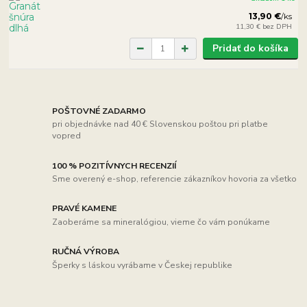
13,90 €
/
ks
11,30 €
bez DPH
Pridať do košíka
POŠTOVNÉ ZADARMO
pri objednávke nad 40 € Slovenskou poštou pri platbe
vopred
100 % POZITÍVNYCH RECENZIÍ
Sme overený e-shop, referencie zákazníkov hovoria za všetko
PRAVÉ KAMENE
Zaoberáme sa mineralógiou, vieme čo vám ponúkame
RUČNÁ VÝROBA
Šperky s láskou vyrábame v Českej republike