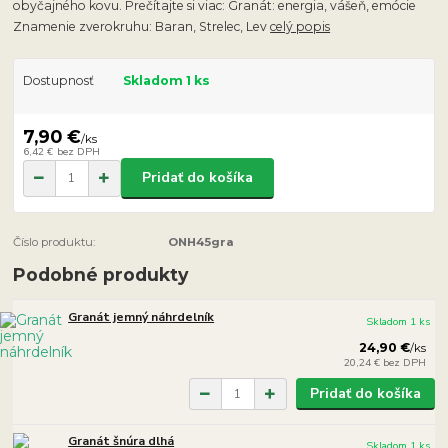
obyčajného kovu. Prečítajte si viac: Granát: energia, vášeň, emócie
Znamenie zverokruhu: Baran, Strelec, Lev
celý popis
Dostupnosť
Skladom 1 ks
7,90 €
/
ks
6,42 €
bez DPH
Pridať do košíka
Číslo produktu:
ONH45gra
Podobné produkty
Granát jemný náhrdelník
Skladom 1 ks
24,90 €
/
ks
20,24 €
bez DPH
Pridať do košíka
Granát šnúra dlhá
Skladom 1 ks