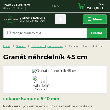
0
ks
+420 723 381 870
EUR
za
0,00 €
(Po-Pá, 9-18 hod.)
Menu
Hľadať
Úvod
Granát
Náhrdelníky a prívesky
Granát náhrdelník 45 cm
Granát náhrdelník 45 cm
sekané kamene 5-10 mm
Návlek sekaných kamienkov 45 cm, stálofarebné kovodiely z