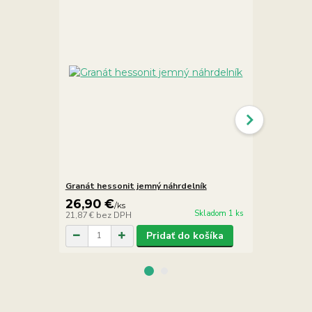
Granát hessonit jemný náhrdelník
Asterický g
26,90 €
6,90 €
/
ks
/
k
Skladom 1 ks
21,87 €
bez DPH
5,61 €
bez D
Pridať do košíka