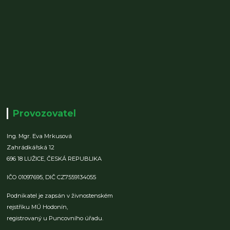
Provozovatel
Ing. Mgr. Eva Mrkusová
Zahrádkářská 12
696 18 LUŽICE,
ČESKÁ REPUBLIKA
IČO 01097695,
DIČ CZ7559134055
Podnikatel je zapsán v živnostenském
rejstříku MÚ Hodonín,
registrovaný u Puncovního úřadu.