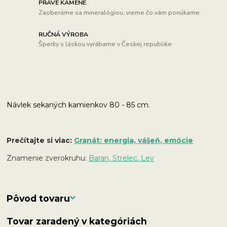
PRAVÉ KAMENE
Zaoberáme sa mineralógiou, vieme čo vám ponúkame
RUČNÁ VÝROBA
Šperky s láskou vyrábame v Českej republike
Návlek sekaných kamienkov 80 - 85 cm.
Prečítajte si viac:
Granát: energia, vášeň, emócie
Znamenie zverokruhu:
Baran, Strelec, Lev
Pôvod tovaru
Tovar zaradený v kategóriách