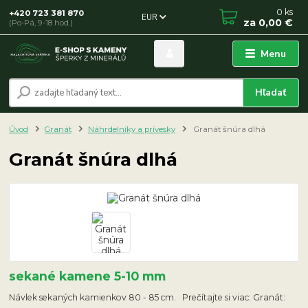
0
ks
+420 723 381 870
EUR
za
0,00 €
(Po-Pá, 9-18 hod.)
Menu
Hľadať
Úvod
Granát
Náhrdelníky a prívesky
Granát šnúra dlhá
Granát šnúra dlhá
sekané kamene 5-10 mm
Návlek sekaných kamienkov 80 - 85 cm. Prečítajte si viac: Granát: