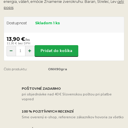
energia, vášeň, emócie Znamenie zverokruhu: Baran, Strelec, Lev
celý
popis
Dostupnosť
Skladom 1 ks
13,90 €
/
ks
11,30 €
bez DPH
Pridať do košíka
Číslo produktu:
ONH90gra
POŠTOVNÉ ZADARMO
pri objednávke nad 40 € Slovenskou poštou pri platbe
vopred
100 % POZITÍVNYCH RECENZIÍ
Sme overený e-shop, referencie zákazníkov hovoria za všetko