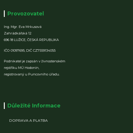
Provozovatel
Ing. Mgr. Eva Mrkusová
Zahrádkářská 12
696 18 LUŽICE,
ČESKÁ REPUBLIKA
IČO 01097695,
DIČ CZ7559134055
Podnikatel je zapsán v živnostenském
rejstříku MÚ Hodonín,
registrovaný u Puncovního úřadu.
Důležité Informace
DOPRAVA A PLATBA