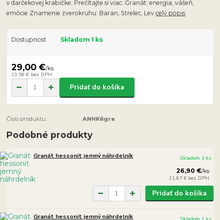
v darčekovej krabičke. Prečítajte si viac: Granát: energia, vášeň,
emócie Znamenie zverokruhu: Baran, Strelec, Lev
celý popis
Dostupnosť
Skladom 1 ks
29,00 €
/
ks
23,58 €
bez DPH
Pridať do košíka
Číslo produktu:
ANHK6gra
Podobné produkty
Granát hessonit jemný náhrdelník
Skladom 1 ks
26,90 €
/
ks
21,87 €
bez DPH
Pridať do košíka
Granát hessonit jemný náhrdelník
Skladom 1 ks