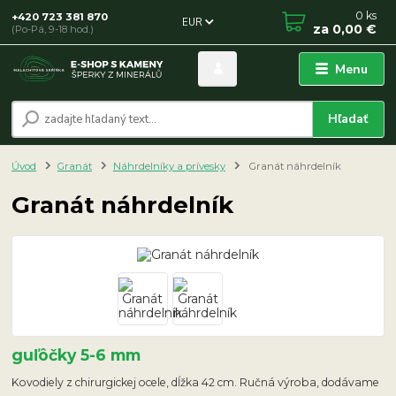
0
ks
+420 723 381 870
EUR
za
0,00 €
(Po-Pá, 9-18 hod.)
Menu
Hľadať
Úvod
Granát
Náhrdelníky a prívesky
Granát náhrdelník
Granát náhrdelník
guľôčky 5-6 mm
Kovodiely z chirurgickej ocele, dĺžka 42 cm. Ručná výroba, dodávame