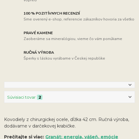
100 % POZITÍVNYCH RECENZIÍ
Sme overený e-shop, referencie zákazníkov hovoria za všetko
PRAVÉ KAMENE
Zaoberáme sa mineralógiou, vieme čo vám ponúkame
RUČNÁ VÝROBA
Šperky s láskou vyrábame v Českej republike
Súvisiaci tovar
2
Kovodiely z chirurgickej ocele, dĺžka 42 cm. Ručná výroba,
dodávame v darčekovej krabičke.
Prečítajte si viac:
Granát: energia, vášeň, emócie