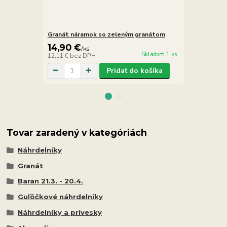
Granát náramok so zeleným granátom
Granát náuš
14,90 €
6,90 €
/
ks
/
k
Skladom 1 ks
12,11 €
bez DPH
5,61 €
bez D
Pridať do košíka
Tovar zaradený v kategóriách
Náhrdelníky
Granát
Baran 21.3. - 20.4.
Guľôčkové náhrdelníky
Náhrdelníky a prívesky