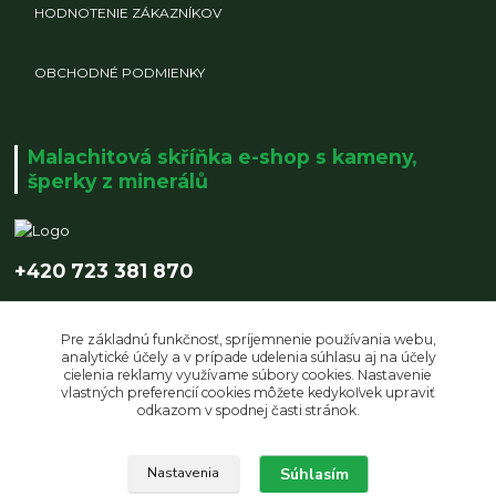
HODNOTENIE ZÁKAZNÍKOV
OBCHODNÉ PODMIENKY
Malachitová skříňka e-shop s kameny,
šperky z minerálů
+420 723 381 870
info@malachitovaskrinka.cz
Pre základnú funkčnosť, spríjemnenie používania webu,
analytické účely a v prípade udelenia súhlasu aj na účely
cielenia reklamy využívame súbory cookies. Nastavenie
vlastných preferencií cookies môžete kedykoľvek upraviť
odkazom v spodnej časti stránok.
Upravit sběr cookies.
Súhlasím
Nastavenia