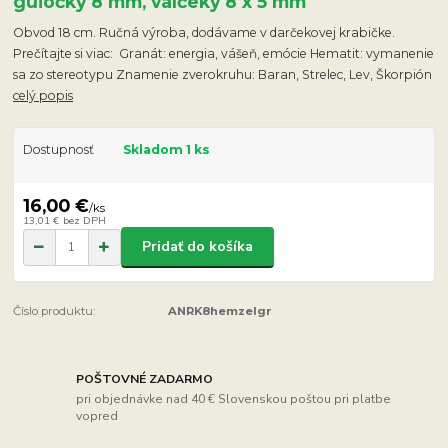
guľôčky 8 mm, valčeky 8 x 5 mm
Obvod 18 cm. Ručná výroba, dodávame v darčekovej krabičke.
Prečítajte si viac: Granát: energia, vášeň, emócie Hematit: vymanenie
sa zo stereotypu Znamenie zverokruhu: Baran, Strelec, Lev, Škorpión
celý popis
Dostupnosť
Skladom 1 ks
16,00 €
/
ks
13,01 €
bez DPH
Pridať do košíka
Číslo produktu:
ANRK8hemzelgr
POŠTOVNÉ ZADARMO
pri objednávke nad 40 € Slovenskou poštou pri platbe
vopred