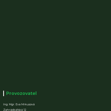
Provozovatel
Ing. Mgr. Eva Mrkusová
Zahrádkářská 12