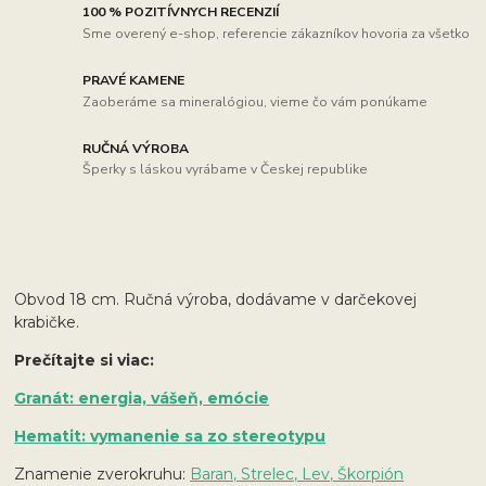
100 % POZITÍVNYCH RECENZIÍ
Sme overený e-shop, referencie zákazníkov hovoria za všetko
PRAVÉ KAMENE
Zaoberáme sa mineralógiou, vieme čo vám ponúkame
RUČNÁ VÝROBA
Šperky s láskou vyrábame v Českej republike
Obvod 18 cm. Ručná výroba, dodávame v darčekovej
krabičke.
Prečítajte si viac:
Granát: energia, vášeň, emócie
Hematit: vymanenie sa zo stereotypu
Znamenie zverokruhu:
Baran, Strelec,
Lev, Škorpión