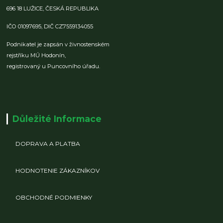
696 18 LUŽICE,
ČESKÁ REPUBLIKA
IČO 01097695,
DIČ CZ7559134055
Podnikatel je zapsán v živnostenském
rejstříku MÚ Hodonín,
registrovaný u Puncovního úřadu.
Důležité Informace
DOPRAVA A PLATBA
HODNOTENIE ZÁKAZNÍKOV
OBCHODNÉ PODMIENKY