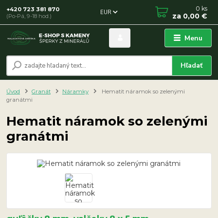
0
ks
+420 723 381 870
EUR
za
0,00 €
(Po-Pá, 9-18 hod.)
Menu
Hľadať
Úvod
Granát
Náramky
Hematit náramok so zelenými
granátmi
Hematit náramok so zelenými
granátmi