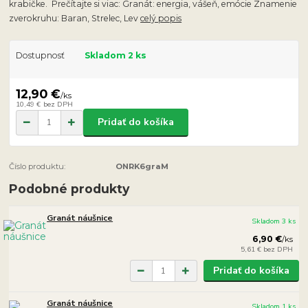
krabičke. Prečítajte si viac: Granát: energia, vášeň, emócie Znamenie
zverokruhu: Baran, Strelec, Lev
celý popis
Dostupnosť
Skladom 2 ks
12,90 €
/
ks
10,49 €
bez DPH
Pridať do košíka
Číslo produktu:
ONRK6graM
Podobné produkty
Granát náušnice
Skladom 3 ks
6,90 €
/
ks
5,61 €
bez DPH
Pridať do košíka
Granát náušnice
Skladom 1 ks