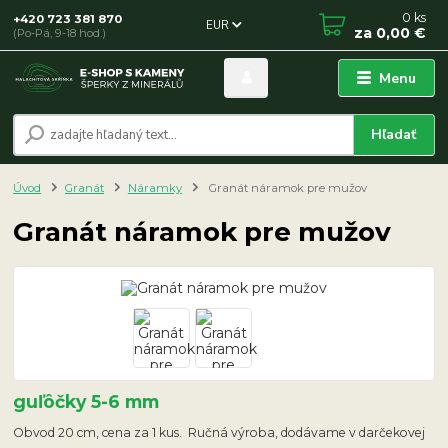
0
ks
+420 723 381 870
EUR
za
0,00 €
(Po-Pá, 9-18 hod.)
Menu
Hľadať
Úvod
Granát
Náramky
Granát náramok pre mužov
Granát náramok pre mužov
guľôčky 5-6 mm
Obvod 20 cm, cena za 1 kus. Ručná výroba, dodávame v darčekovej