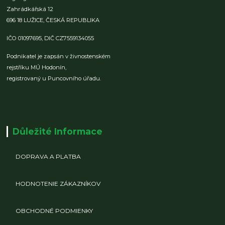
Zahrádkářská 12
696 18 LUŽICE,
ČESKÁ REPUBLIKA
IČO 01097695,
DIČ CZ7559134055
Podnikatel je zapsán v živnostenském
rejstříku MÚ Hodonín,
registrovaný u Puncovního úřadu.
Důležité Informace
DOPRAVA A PLATBA
HODNOTENIE ZÁKAZNÍKOV
OBCHODNÉ PODMIENKY