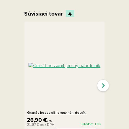
Súvisiaci tovar
4
Granát hessonit jemný náhrdelník
Granát náhr
26,90 €
7,90 €
/
ks
/
ks
Skladom 1 ks
21,87 €
bez DPH
6,42 €
bez D