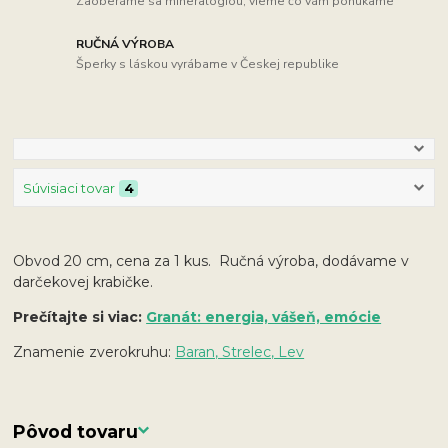
Zaoberáme sa mineralógiou, vieme čo vám ponúkame
RUČNÁ VÝROBA
Šperky s láskou vyrábame v Českej republike
Súvisiaci tovar
4
Obvod 20 cm, cena za 1 kus. Ručná výroba, dodávame v
darčekovej krabičke.
Prečítajte si viac:
Granát: energia, vášeň, emócie
Znamenie zverokruhu:
Baran, Strelec, Lev
Pôvod tovaru