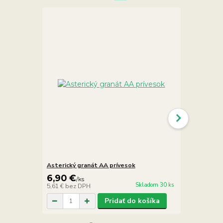
Asterický granát AA prívesok
Granát jemn
6,90 €
24,90 €
/
ks
/
Skladom 30 ks
5,61 €
bez DPH
20,24 €
bez 
Pridať do košíka