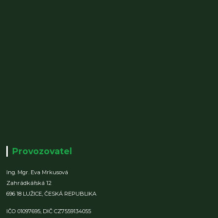
Provozovatel
Ing. Mgr. Eva Mrkusová
Zahrádkářská 12
696 18 LUŽICE,
ČESKÁ REPUBLIKA
IČO 01097695,
DIČ CZ7559134055