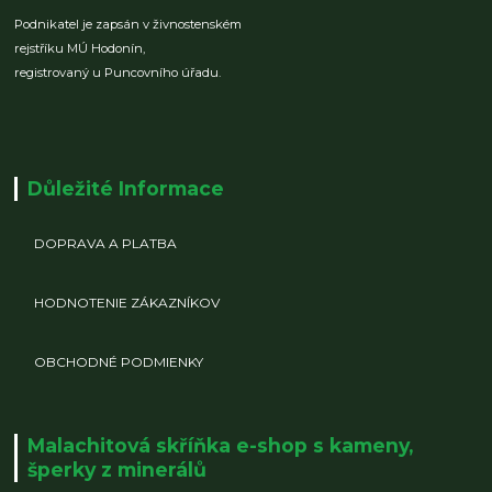
Podnikatel je zapsán v živnostenském
rejstříku MÚ Hodonín,
registrovaný u Puncovního úřadu.
Důležité Informace
DOPRAVA A PLATBA
HODNOTENIE ZÁKAZNÍKOV
OBCHODNÉ PODMIENKY
Malachitová skříňka e-shop s kameny,
šperky z minerálů