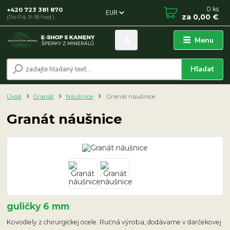
0
ks
+420 723 381 870
EUR
za
0,00 €
(Po-Pá, 9-18 hod.)
Menu
Hľadať
Úvod
Granát
Náušnice
Granát náušnice
Granát náušnice
guličky 6 mm
Kovodiely z chirurgickej ocele. Ručná výroba, dodávame v darčekovej