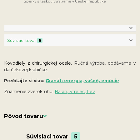
Šperky s láskou vyrábame v Českej republike
Súvisiaci tovar
5
Kovodiely z chirurgickej ocele.
Ručná výroba, dodávame v
darčekovej krabičke.
Prečítajte si viac:
Granát: energia, vášeň, emócie
Znamenie zverokruhu:
Baran, Strelec, Lev
Pôvod tovaru
Súvisiaci tovar
5