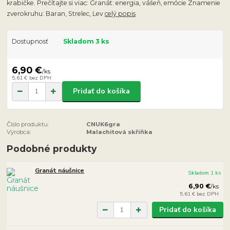
krabičke. Prečítajte si viac: Granát: energia, vášeň, emócie Znamenie
zverokruhu: Baran, Strelec, Lev
celý popis
Dostupnosť
Skladom 3 ks
6,90 €
/
ks
5,61 €
bez DPH
Pridať do košíka
Číslo produktu:
CNUK6gra
Výrobca:
Malachitová skříňka
Podobné produkty
Granát náušnice
Skladom 1 ks
6,90 €
/
ks
5,61 €
bez DPH
Pridať do košíka