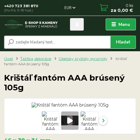
0
ks
+420 723 381 870
EUR
za
0,00 €
(Po-Pá, 9-18 hod.)
Menu
Hľadať
Úvod
Ťažítka, dekorácie
Obelisky, kryštály, pyramídy
Krištáľ
fantóm AAA brúsený 105g
Krištáľ fantóm AAA brúsený
105g