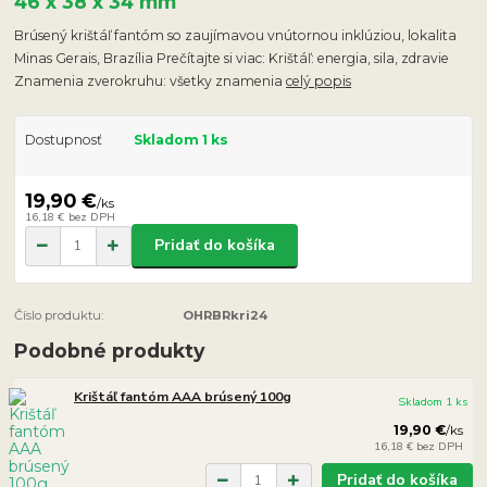
46 x 38 x 34 mm
Brúsený krištáľ fantóm so zaujímavou vnútornou inklúziou, lokalita
Minas Gerais, Brazília Prečítajte si viac: Krištáľ: energia, sila, zdravie
Znamenia zverokruhu: všetky znamenia
celý popis
Dostupnosť
Skladom 1 ks
19,90 €
/
ks
16,18 €
bez DPH
Pridať do košíka
Číslo produktu:
OHRBRkri24
Podobné produkty
Krištáľ fantóm AAA brúsený 100g
Skladom 1 ks
19,90 €
/
ks
16,18 €
bez DPH
Pridať do košíka