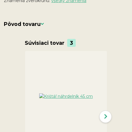
Znamenia zverokruhu:
všetky znamenia
Pôvod tovaru
Súvisiaci tovar
3