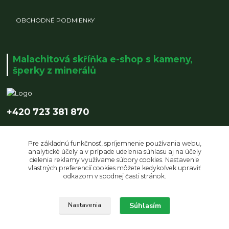
OBCHODNÉ PODMIENKY
Malachitová skříňka e-shop s kameny,
šperky z minerálů
+420 723 381 870
info@malachitovaskrinka.cz
Pre základnú funkčnosť, spríjemnenie používania webu,
analytické účely a v prípade udelenia súhlasu aj na účely
cielenia reklamy využívame súbory cookies. Nastavenie
vlastných preferencií cookies môžete kedykoľvek upraviť
odkazom v spodnej časti stránok.
Upravit sběr cookies.
Súhlasím
Nastavenia