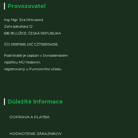
Provozovatel
Ing. Mgr. Eva Mrkusová
Zahrádkářská 12
696 18 LUŽICE,
ČESKÁ REPUBLIKA
IČO 01097695,
DIČ CZ7559134055
Podnikatel je zapsán v živnostenském
rejstříku MÚ Hodonín,
registrovaný u Puncovního úřadu.
Důležité Informace
DOPRAVA A PLATBA
HODNOTENIE ZÁKAZNÍKOV