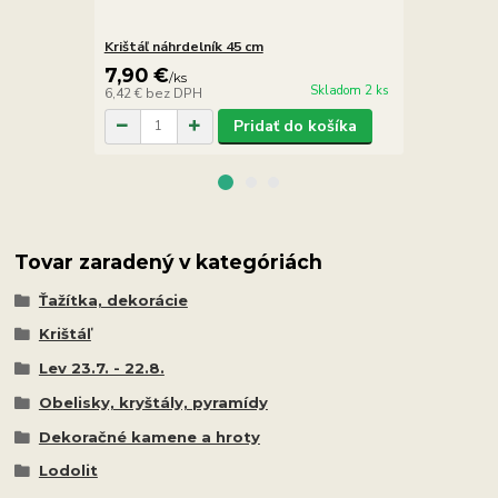
Krištáľ náhrdelník 45 cm
Krištáľ náuš
7,90 €
5,90 €
/
ks
/
ks
Skladom 2 ks
6,42 €
bez DPH
4,80 €
bez D
Pridať do košíka
Tovar zaradený v kategóriách
Ťažítka, dekorácie
Krištáľ
Lev 23.7. - 22.8.
Obelisky, kryštály, pyramídy
Dekoračné kamene a hroty
Lodolit