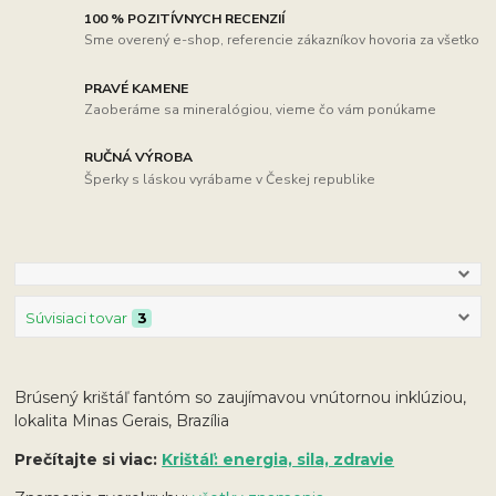
100 % POZITÍVNYCH RECENZIÍ
Sme overený e-shop, referencie zákazníkov hovoria za všetko
PRAVÉ KAMENE
Zaoberáme sa mineralógiou, vieme čo vám ponúkame
RUČNÁ VÝROBA
Šperky s láskou vyrábame v Českej republike
Súvisiaci tovar
3
Brúsený krištáľ fantóm so zaujímavou vnútornou inklúziou,
lokalita Minas Gerais, Brazília
Prečítajte si viac:
Krištáľ: energia, sila, zdravie