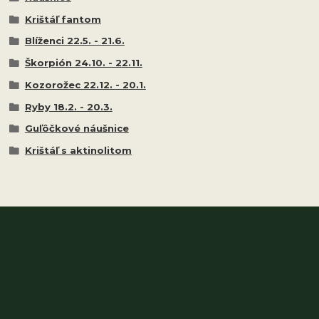
Krištáľ fantom
Blíženci 22.5. - 21.6.
Škorpión 24.10. - 22.11.
Kozorožec 22.12. - 20.1.
Ryby 18.2. - 20.3.
Guľôčkové náušnice
Krištáľ s aktinolitom