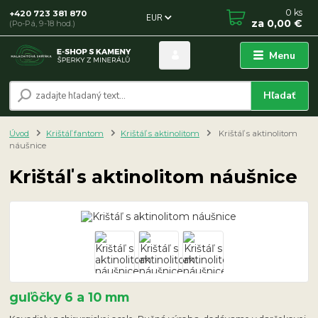
0
ks
+420 723 381 870
EUR
za
0,00 €
(Po-Pá, 9-18 hod.)
Menu
Hľadať
Úvod
Krištáľ fantom
Krištáľ s aktinolitom
Krištáľ s aktinolitom
náušnice
Krištáľ s aktinolitom náušnice
guľôčky 6 a 10 mm