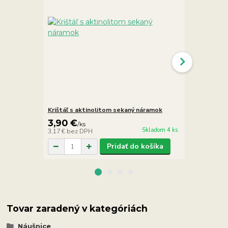
Krištáľ s aktinolitom sekaný náramok
Krištáľ s a
3,90 €
9,90 €
/
ks
/
k
Skladom 4 ks
3,17 €
bez DPH
8,05 €
bez D
Pridať do košíka
Tovar zaradený v kategóriách
Náušnice