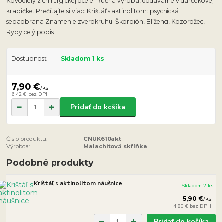
Kovodiely z chirurgickej ocele. Ručná výroba, dodávame v darčekovej
krabičke. Prečítajte si viac: Krištáľ s aktinolitom: psychická
sebaobrana Znamenie zverokruhu: Škorpión, Blíženci, Kozorožec,
Ryby
celý popis
Dostupnosť
Skladom 1 ks
7,90 €
/
ks
6,42 €
bez DPH
Pridať do košíka
Číslo produktu:
CNUK610akt
Výrobca:
Malachitová skříňka
Podobné produkty
Krištáľ s aktinolitom náušnice
Skladom 2 ks
5,90 €
/
ks
4,80 €
bez DPH
Pridať do košíka