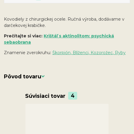
Kovodiely z chirurgickej ocele. Ručná výroba, dodávame v
darčekovej krabičke.
Prečítajte si viac:
Krištáľ s aktinolitom: psychická
sebaobrana
Znamenie zverokruhu:
Škorpión, Blíženci, Kozorožec, Ryby
Pôvod tovaru
Súvisiaci tovar
4