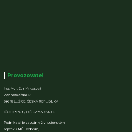
Provozovatel
Ing. Mgr. Eva Mrkusová
Zahrádkářská 12
696 18 LUŽICE,
ČESKÁ REPUBLIKA
IČO 01097695,
DIČ CZ7559134055
Podnikatel je zapsán v živnostenském
rejstříku MÚ Hodonín,