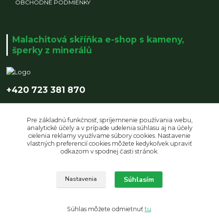
OBCHODNÉ PODMIENKY
Malachitová skříňka e-shop s kameny,
šperky z minerálů
+420 723 381 870
info@malachitovaskrinka.cz
Pre základnú funkčnosť, spríjemnenie používania webu,
analytické účely a v prípade udelenia súhlasu aj na účely
cielenia reklamy využívame súbory cookies. Nastavenie
vlastných preferencií cookies môžete kedykoľvek upraviť
odkazom v spodnej časti stránok.
Upravit sběr cookies.
Súhlasím
Nastavenia
© Copyright 2019 Malachitová skříňka | design by LUCZI DESIGNE s.r.o.
Súhlas môžete odmietnuť
tu
.
Vytvorené na
Eshop-rychlo.sk