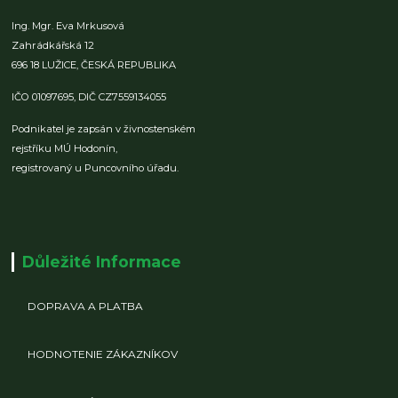
Ing. Mgr. Eva Mrkusová
Zahrádkářská 12
696 18 LUŽICE,
ČESKÁ REPUBLIKA
IČO 01097695,
DIČ CZ7559134055
Podnikatel je zapsán v živnostenském
rejstříku MÚ Hodonín,
registrovaný u Puncovního úřadu.
Důležité Informace
DOPRAVA A PLATBA
HODNOTENIE ZÁKAZNÍKOV