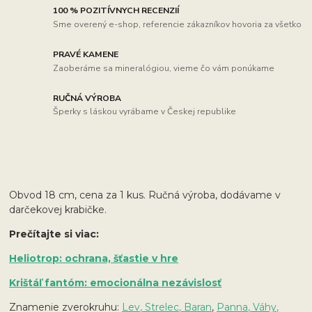
100 % POZITÍVNYCH RECENZIÍ
Sme overený e-shop, referencie zákazníkov hovoria za všetko
PRAVÉ KAMENE
Zaoberáme sa mineralógiou, vieme čo vám ponúkame
RUČNÁ VÝROBA
Šperky s láskou vyrábame v Českej republike
Obvod 18 cm, cena za 1 kus. Ručná výroba, dodávame v
darčekovej krabičke.
Prečítajte si viac:
Heliotrop: ochrana, šťastie v hre
Krištáľ fantóm: emocionálna nezávislosť
Znamenie zverokruhu:
Lev, Strelec, Baran
,
Panna, Váhy,