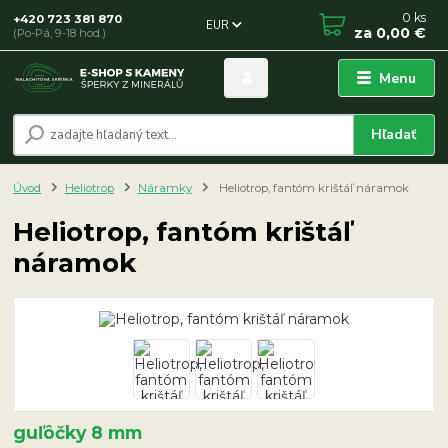
0
ks
+420 723 381 870
EUR
za
0,00 €
(Po-Pá, 9-18 hod.)
Menu
Hľadať
Úvod
Heliotrop
Náramky
Heliotrop, fantóm krištáľ náramok
Heliotrop, fantóm krištáľ
náramok
guľôčky 8 mm