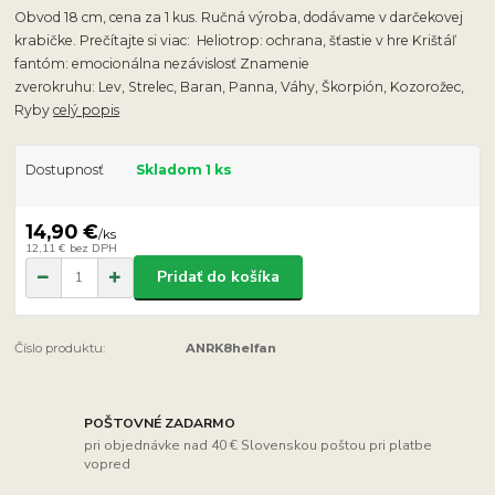
Obvod 18 cm, cena za 1 kus. Ručná výroba, dodávame v darčekovej
krabičke. Prečítajte si viac: Heliotrop: ochrana, šťastie v hre Krištáľ
fantóm: emocionálna nezávislosť Znamenie
zverokruhu: Lev, Strelec, Baran, Panna, Váhy, Škorpión, Kozorožec,
Ryby
celý popis
Dostupnosť
Skladom 1 ks
14,90 €
/
ks
12,11 €
bez DPH
Pridať do košíka
Číslo produktu:
ANRK8helfan
POŠTOVNÉ ZADARMO
pri objednávke nad 40 € Slovenskou poštou pri platbe
vopred