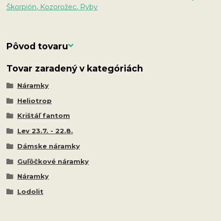
Škorpión, Kozorožec, Ryby
Pôvod tovaru
Tovar zaradený v kategóriách
Náramky
Heliotrop
Krištáľ fantom
Lev 23.7. - 22.8.
Dámske náramky
Guľôčkové náramky
Náramky
Lodolit