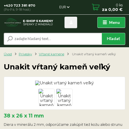
0
ks
+420 723 381 870
EUR
za
0,00 €
(Po-Pá, 9-18 hod.)
Menu
Hľadať
Úvod
Prívesky
Vŕtané kamene
Unakit vŕtaný kameň veľký
Unakit vŕtaný kameň veľký
38 x 26 x 11 mm
Diera v minerálu 2 mm, odporúčame zakúpiť tiež kožu alebo strunu