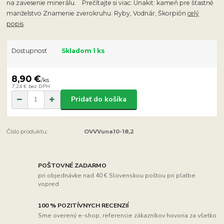
na zavesenie minerálu. Prečítajte si viac: Unakit: kameň pre šťastné
manželstvo Znamenie zverokruhu: Ryby, Vodnár, Škorpión
celý
popis
Dostupnosť
Skladom 1 ks
8,90 €
/
ks
7,24 €
bez DPH
Pridať do košíka
Číslo produktu:
OVVVuna10-18,2
POŠTOVNÉ ZADARMO
pri objednávke nad 40 € Slovenskou poštou pri platbe
vopred
100 % POZITÍVNYCH RECENZIÍ
Sme overený e-shop, referencie zákazníkov hovoria za všetko