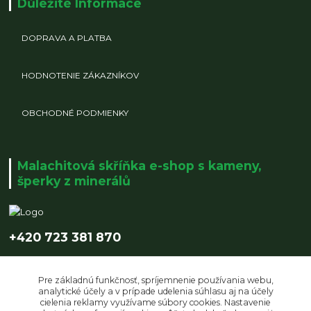
Důležité Informace
DOPRAVA A PLATBA
HODNOTENIE ZÁKAZNÍKOV
OBCHODNÉ PODMIENKY
Malachitová skříňka e-shop s kameny,
šperky z minerálů
+420 723 381 870
info@malachitovaskrinka.cz
Pre základnú funkčnosť, spríjemnenie používania webu,
analytické účely a v prípade udelenia súhlasu aj na účely
cielenia reklamy využívame súbory cookies. Nastavenie