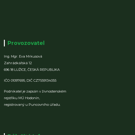
Provozovatel
Ing. Mgr. Eva Mrkusová
Zahrádkářská 12
696 18 LUŽICE,
ČESKÁ REPUBLIKA
IČO 01097695,
DIČ CZ7559134055
Podnikatel je zapsán v živnostenském
rejstříku MÚ Hodonín,
registrovaný u Puncovního úřadu.