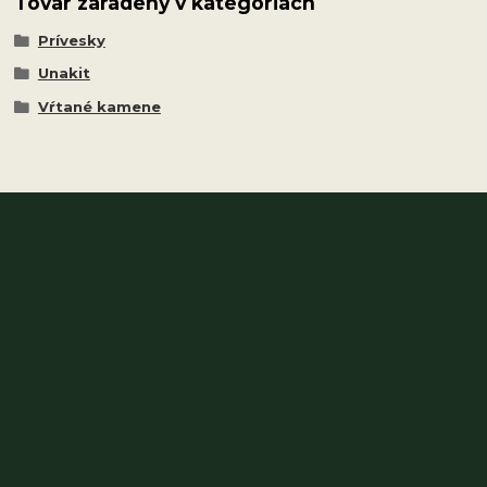
Tovar zaradený v kategóriách
Prívesky
Unakit
Vŕtané kamene