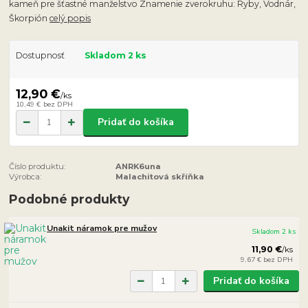
kameň pre šťastné manželstvo Znamenie zverokruhu: Ryby, Vodnár,
Škorpión
celý popis
Dostupnosť
Skladom 2 ks
12,90 €
/
ks
10,49 €
bez DPH
Pridať do košíka
Číslo produktu:
ANRK6una
Výrobca:
Malachitová skříňka
Podobné produkty
Unakit náramok pre mužov
Skladom 2 ks
11,90 €
/
ks
9,67 €
bez DPH
Pridať do košíka