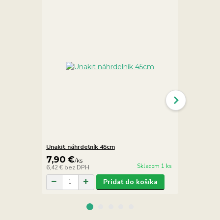
Unakit náhrdelník 45cm
Unakit chňa
7,90 €
4,90 €
/
ks
/
k
Skladom 1 ks
6,42 €
bez DPH
3,98 €
bez D
Pridať do košíka