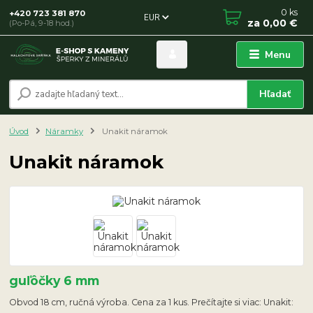
0
ks
+420 723 381 870
EUR
za
0,00 €
(Po-Pá, 9-18 hod.)
Menu
Hľadať
Úvod
Náramky
Unakit náramok
Unakit náramok
guľôčky 6 mm
Obvod 18 cm, ručná výroba. Cena za 1 kus. Prečítajte si viac: Unakit: