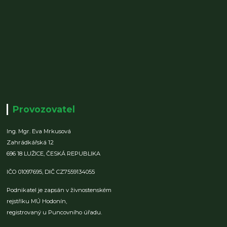
Provozovatel
Ing. Mgr. Eva Mrkusová
Zahrádkářská 12
696 18 LUŽICE,
ČESKÁ REPUBLIKA
IČO 01097695,
DIČ CZ7559134055
Podnikatel je zapsán v živnostenském
rejstříku MÚ Hodonín,
registrovaný u Puncovního úřadu.