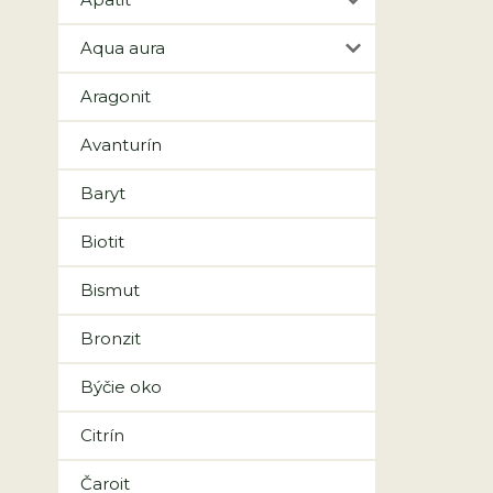
Aqua aura
Aragonit
Avanturín
Baryt
Biotit
Bismut
Bronzit
Býčie oko
Citrín
Čaroit