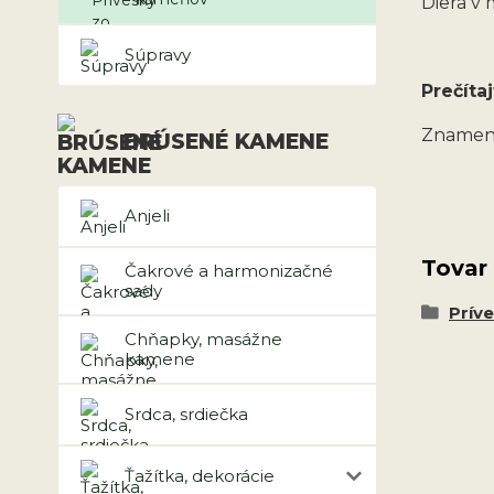
Diera v
Súpravy
Prečítaj
Znamen
BRÚSENÉ KAMENE
Anjeli
Tovar
Čakrové a harmonizačné
sady
Prív
Chňapky, masážne
kamene
Srdca, srdiečka
Ťažítka, dekorácie