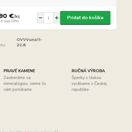
,90 €
/
ks
Pridať do košíka
 €
bez DPH
OVVVuna11-
tu:
22,8
PRAVÉ KAMENE
RUČNÁ VÝROBA
Zaoberáme sa
Šperky s láskou
mineralógiou, vieme čo
vyrábame v Českej
vám ponúkame
republike