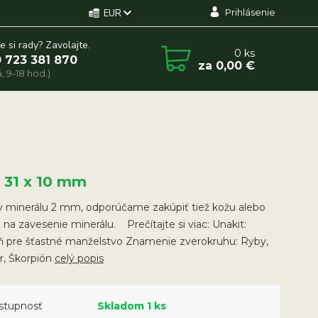
Prihlásenie
EUR
e si rady? Zavolajte.
0
ks
 723 381 870
za
0,00 €
, 9-18 hod.)
x 31 x 10 mm
v minerálu 2 mm, odporúčame zakúpiť tiež kožu alebo
 na zavesenie minerálu. Prečítajte si viac: Unakit:
 pre šťastné manželstvo Znamenie zverokruhu: Ryby,
r, Škorpión
celý popis
stupnosť
Skladom 1 ks