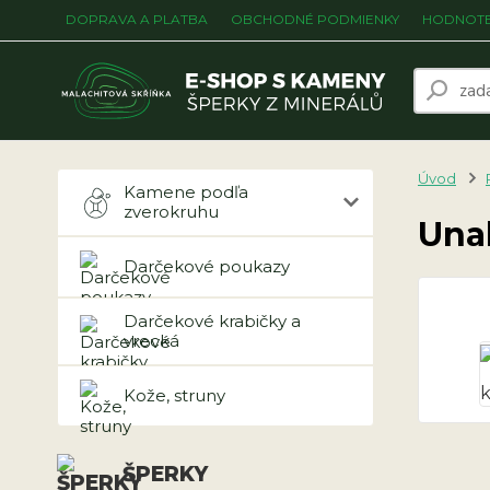
DOPRAVA A PLATBA
OBCHODNÉ PODMIENKY
HODNOTE
Úvod
Kamene podľa
zverokruhu
Una
Darčekové poukazy
Darčekové krabičky a
vrecká
Kože, struny
ŠPERKY