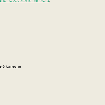
unu na zavesenie minerálu
.
ané kamene