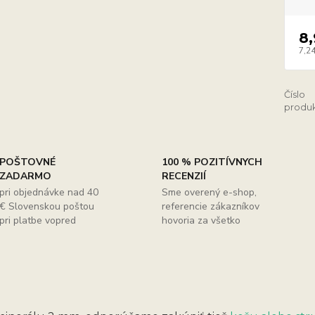
8
7,24
Číslo
produk
POŠTOVNÉ
100 % POZITÍVNYCH
ZADARMO
RECENZIÍ
pri objednávke nad 40
Sme overený e-shop,
€ Slovenskou poštou
referencie zákazníkov
pri platbe vopred
hovoria za všetko