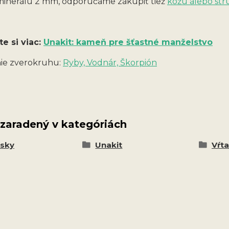
 minerálu 2 mm, odporúčame zakúpiť tiež
kožu alebo str
te si viac:
Unakit: kameň pre šťastné manželstvo
ie zverokruhu:
Ryby, Vodnár, Škorpión
 zaradený v kategóriách
esky
Unakit
Vŕt