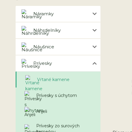
Náramky
Náhrdelníky
Náušnice
Prívesky
Vŕtané kamene
Prívesky s úchytom
Anjeli
Prívesky zo surových
kameňov