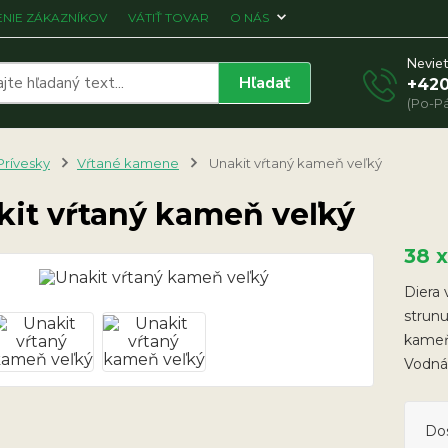
NIE ZÁKAZNÍKOV
VÁTIŤ TOVAR
O NÁS
Neviet
Hľadať
+420
(Po-Pá
Prívesky
Vŕtané kamene
Unakit vŕtaný kameň veľký
kit vŕtaný kameň veľký
38 
Diera 
strunu
kameň
Vodná
Do