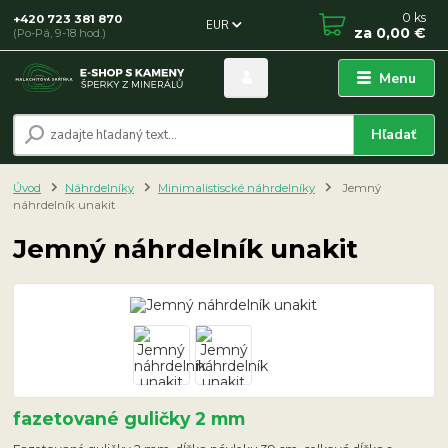
0
ks
+420 723 381 870
EUR
za
0,00 €
(Po-Pá, 9-18 hod.)
Menu
Hľadať
Úvod
Náhrdelníky
Minimalistiscké náhrdelníky
Jemný
náhrdelník unakit
Jemný náhrdelník unakit
fazetované guličky 2 mm