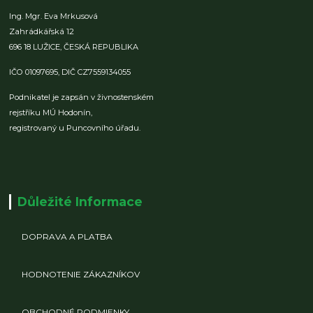
Ing. Mgr. Eva Mrkusová
Zahrádkářská 12
696 18 LUŽICE,
ČESKÁ REPUBLIKA
IČO 01097695,
DIČ CZ7559134055
Podnikatel je zapsán v živnostenském
rejstříku MÚ Hodonín,
registrovaný u Puncovního úřadu.
Důležité Informace
DOPRAVA A PLATBA
HODNOTENIE ZÁKAZNÍKOV
OBCHODNÉ PODMIENKY