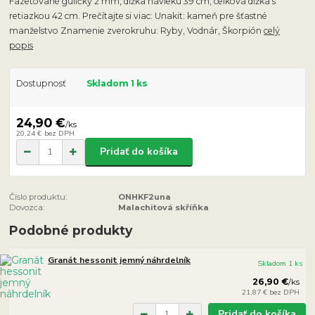
Fazetované guličky 2 mm, dĺžka návleku 39 cm, celková dĺžka s
retiazkou 42 cm. Prečítajte si viac: Unakit: kameň pre šťastné
manželstvo Znamenie zverokruhu: Ryby, Vodnár, Škorpión
celý
popis
Dostupnosť
Skladom 1 ks
24,90 €
/
ks
20,24 €
bez DPH
Pridať do košíka
Číslo produktu:
ONHKF2una
Dovozca:
Malachitová skříňka
Podobné produkty
Granát hessonit jemný náhrdelník
Skladom 1 ks
26,90 €
/
ks
21,87 €
bez DPH
Pridať do košíka