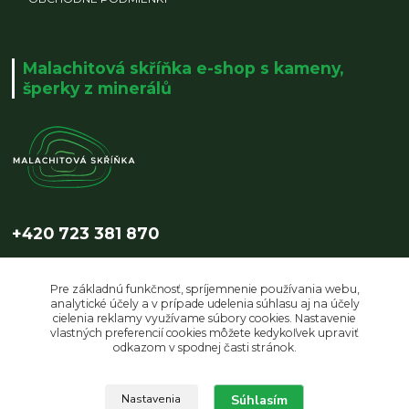
Malachitová skříňka e-shop s kameny,
šperky z minerálů
+420 723 381 870
info@malachitovaskrinka.cz
Pre základnú funkčnosť, spríjemnenie používania webu,
analytické účely a v prípade udelenia súhlasu aj na účely
cielenia reklamy využívame súbory cookies. Nastavenie
vlastných preferencií cookies môžete kedykoľvek upraviť
odkazom v spodnej časti stránok.
Súhlasím
Upravit sběr cookies.
Nastavenia