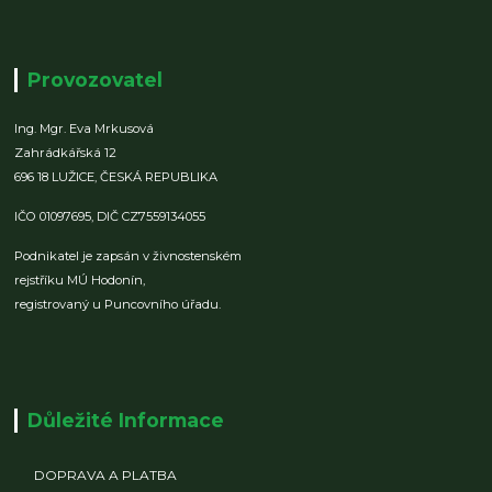
Provozovatel
Ing. Mgr. Eva Mrkusová
Zahrádkářská 12
696 18 LUŽICE,
ČESKÁ REPUBLIKA
IČO 01097695,
DIČ CZ7559134055
Podnikatel je zapsán v živnostenském
rejstříku MÚ Hodonín,
registrovaný u Puncovního úřadu.
Důležité Informace
DOPRAVA A PLATBA