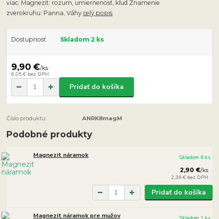
viac: Magnezit: rozum, umiernenosť, kľud Znamenie
zverokruhu: Panna, Váhy
celý popis
Dostupnosť
Skladom 2 ks
9,90 €
/
ks
8,05 €
bez DPH
Pridať do košíka
Číslo produktu:
ANRK8magM
Podobné produkty
Magnezit náramok
Skladom 6 ks
2,90 €
/
ks
2,36 €
bez DPH
Pridať do košíka
Magnezit náramok pre mužov
Skladom 1 ks