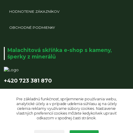
HODNOTENIE ZÁKAZNÍKOV
OBCHODNÉ PODMIENKY
Malachitová skříňka e-shop s kameny,
šperky z minerálů
+420 723 381 870
info@malachitovaskrinka.cz
Pre základnú funkčnosť, spríjemnenie používania webu,
analytické účely a v prípade udelenia súhlasu aj na účely
cielenia reklamy využívame súbory cookies. Nastavenie
vlastných preferencií cookies môžete kedykoľvek upraviť
odkazom v spodnej časti stránok.