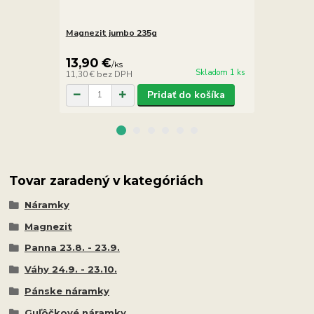
Magnezit jumbo 235g
Magnezit ná
13,90 €
7,90 €
/
ks
/
ks
Skladom 1 ks
11,30 €
bez DPH
6,42 €
bez D
Pridať do košíka
Tovar zaradený v kategóriách
Náramky
Magnezit
Panna 23.8. - 23.9.
Váhy 24.9. - 23.10.
Pánske náramky
Guľôčkové náramky