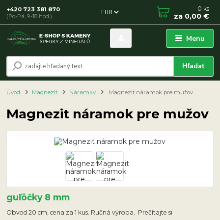
0
ks
+420 723 381 870
EUR
za
0,00 €
(Po-Pá, 9-18 hod.)
Menu
Hľadať
Úvod
Magnezit
Náramky
Magnezit náramok pre mužov
Magnezit náramok pre mužov
guľôčky 8 mm
Obvod 20 cm, cena za 1 kus. Ručná výroba. Prečítajte si