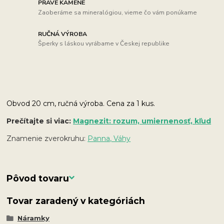
PRAVÉ KAMENE
Zaoberáme sa mineralógiou, vieme čo vám ponúkame
RUČNÁ VÝROBA
Šperky s láskou vyrábame v Českej republike
Obvod 20 cm, r
učná výroba. Cena za 1 kus.
Prečítajte si viac:
Magnezit: rozum, umiernenosť, kľud
Znamenie zverokruhu:
Panna, Váhy
Pôvod tovaru
Tovar zaradený v kategóriách
Náramky