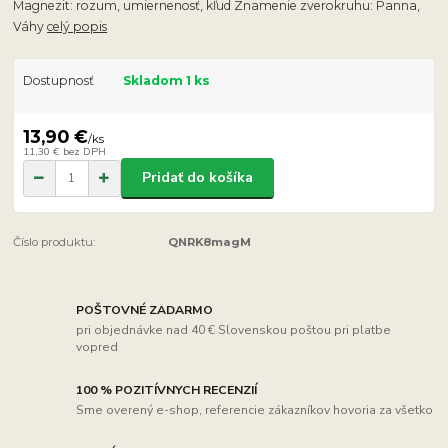
Magnezit: rozum, umiernenosť, kľud Znamenie zverokruhu: Panna,
Váhy
celý popis
Dostupnosť
Skladom 1 ks
13,90 €
/
ks
11,30 €
bez DPH
Pridať do košíka
Číslo produktu:
QNRK8magM
POŠTOVNÉ ZADARMO
pri objednávke nad 40 € Slovenskou poštou pri platbe
vopred
100 % POZITÍVNYCH RECENZIÍ
Sme overený e-shop, referencie zákazníkov hovoria za všetko