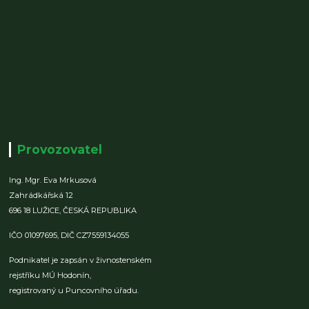
Provozovatel
Ing. Mgr. Eva Mrkusová
Zahrádkářská 12
696 18 LUŽICE,
ČESKÁ REPUBLIKA
IČO 01097695,
DIČ CZ7559134055
Podnikatel je zapsán v živnostenském
rejstříku MÚ Hodonín,
registrovaný u Puncovního úřadu.