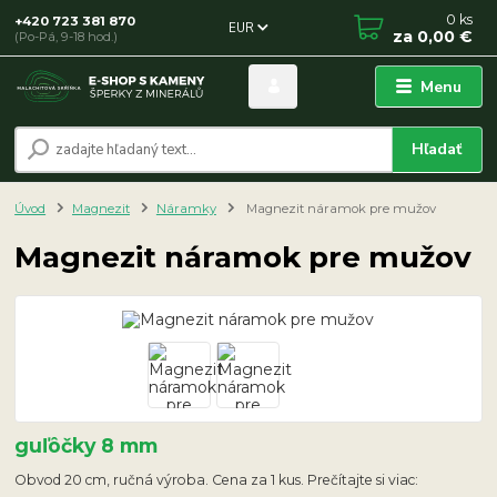
0
ks
+420 723 381 870
EUR
za
0,00 €
(Po-Pá, 9-18 hod.)
Menu
Hľadať
Úvod
Magnezit
Náramky
Magnezit náramok pre mužov
Magnezit náramok pre mužov
guľôčky 8 mm
Obvod 20 cm, ručná výroba. Cena za 1 kus. Prečítajte si viac: