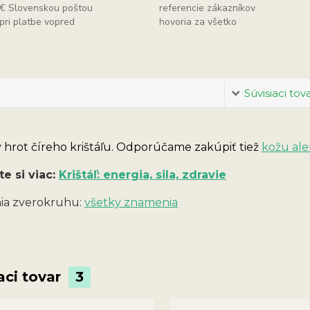
€ Slovenskou poštou
referencie zákazníkov
pri platbe vopred
hovoria za všetko
Súvisiaci tov
 hrot číreho krištáľu. Odporúčame zakúpiť tiež
kožu ale
te si viac:
Krištáľ: energia, sila, zdravie
a zverokruhu:
všetky znamenia
aci tovar
3