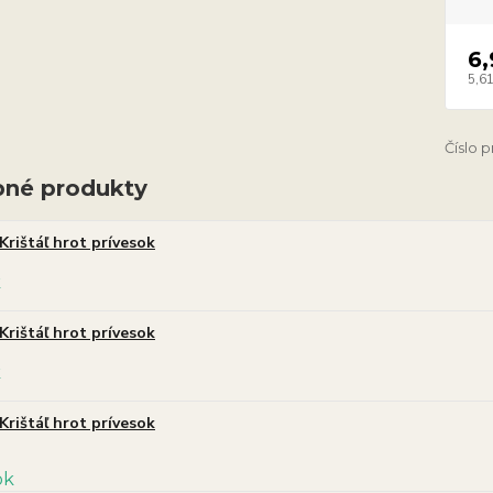
6,
5,61
Číslo 
né produkty
Krištáľ hrot prívesok
Krištáľ hrot prívesok
Krištáľ hrot prívesok