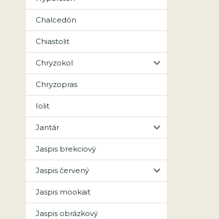
Chalcedón
Chiastolit
Chryzokol
Chryzopras
Iolit
Jantár
Jaspis brekciový
Jaspis červený
Jaspis mookait
Jaspis obrázkový