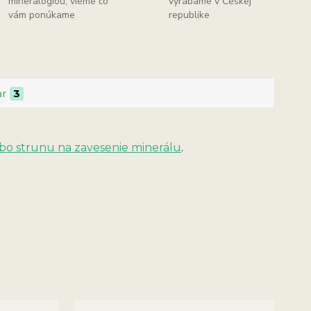
mineralógiou, vieme čo
vyrábame v Českej
vám ponúkame
republike
ar
3
bo strunu na zavesenie minerálu
.