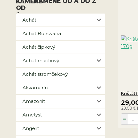
KAMENE OD A DO Z
Achát
Achát Botswana
Achát čipkový
Achát machový
Achát stromčekový
Akvamarín
Krištáľ
Amazonit
29,0
23,58 €
Ametyst
Angelit