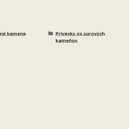
ané kamene
Prívesky zo surových
kameňov