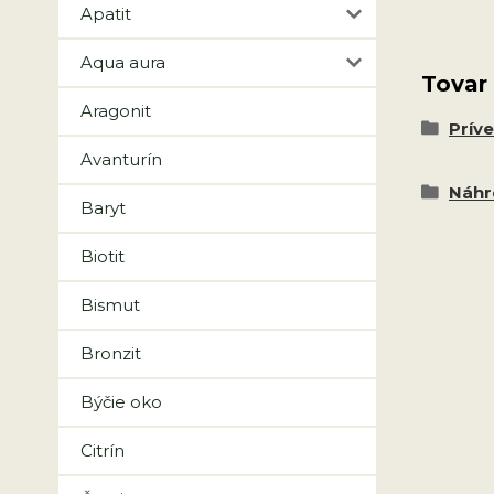
Apatit
Aqua aura
Tovar
Aragonit
Prív
Avanturín
Náhr
Baryt
Biotit
Bismut
Bronzit
Býčie oko
Citrín