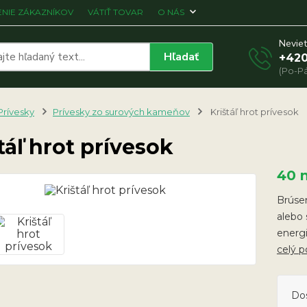
NIE ZÁKAZNÍKOV
VÁTIŤ TOVAR
O NÁS
Neviet
Hľadať
+420
(Po-Pá
Prívesky
Prívesky zo surových kameňov
Krištáľ hrot prívesok
táľ hrot prívesok
40
Brúsen
alebo 
energi
celý p
Do