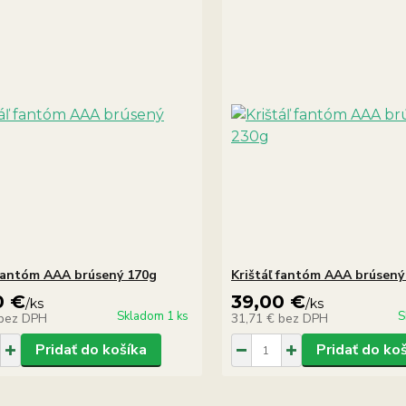
 fantóm AAA brúsený 170g
Krištáľ fantóm AAA brúsený
0 €
39,00 €
/
ks
/
ks
Skladom 1 ks
S
bez DPH
31,71 €
bez DPH
Pridať do košíka
Pridať do ko