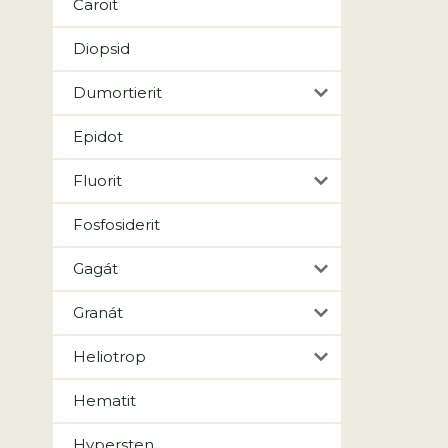
Čaroit
Diopsid
Dumortierit
Epidot
Fluorit
Fosfosiderit
Gagát
Granát
Heliotrop
Hematit
Hypersten