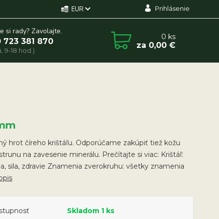
Prihlásenie
EUR
e si rady? Zavolajte.
0
ks
 723 381 870
za
0,00 €
, 9-18 hod.)
 mm
ý hrot číreho krištáľu. Odporúčame zakúpiť tiež kožu
strunu na zavesenie minerálu. Prečítajte si viac: Krištáľ:
a, sila, zdravie Znamenia zverokruhu: všetky znamenia
opis
stupnosť
Skladom 1 ks