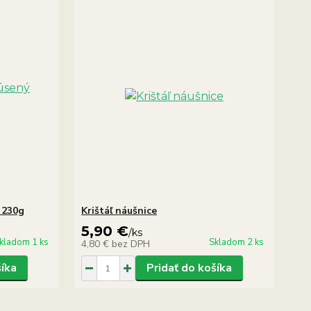
 230g
Krištáľ náušnice
5,90 €
/
ks
kladom 1 ks
Skladom 2 ks
4,80 €
bez DPH
šíka
Pridať do košíka