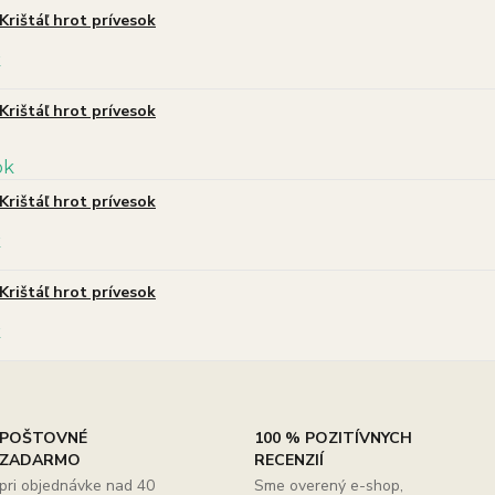
Krištáľ hrot prívesok
Krištáľ hrot prívesok
Krištáľ hrot prívesok
Krištáľ hrot prívesok
POŠTOVNÉ
100 % POZITÍVNYCH
ZADARMO
RECENZIÍ
pri objednávke nad 40
Sme overený e-shop,