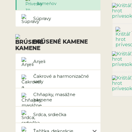
kameňov
Súpravy
BRÚSENÉ KAMENE
Anjeli
Čakrové a harmonizačné
sady
Chňapky, masážne
kamene
Srdca, srdiečka
Ťažítka, dekorácie