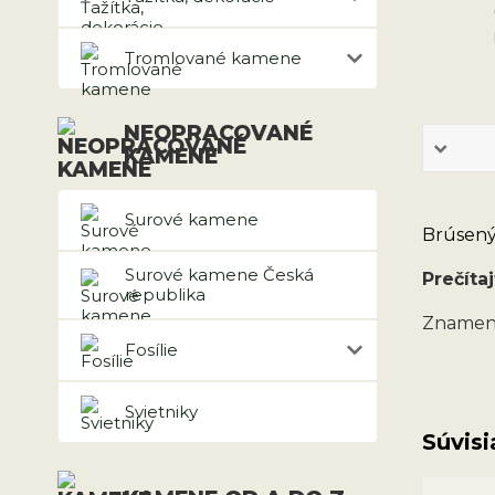
Tromlované kamene
NEOPRACOVANÉ
KAMENE
Surové kamene
Brúsený
Surové kamene Česká
Prečítaj
republika
Znameni
Fosílie
Svietniky
Súvisi