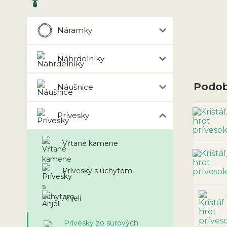
Náramky
Náhrdelníky
Podob
Náušnice
Prívesky
Vŕtané kamene
Prívesky s úchytom
Anjeli
Prívesky zo surových