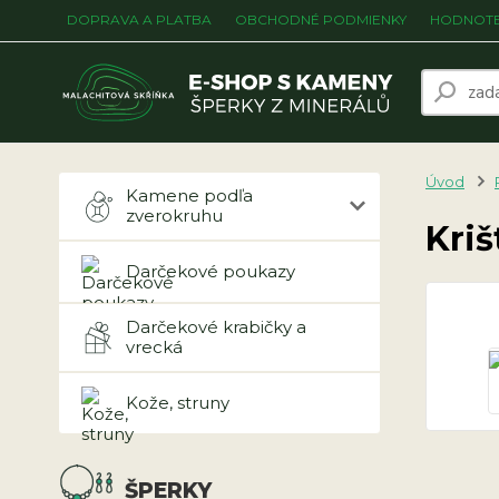
DOPRAVA A PLATBA
OBCHODNÉ PODMIENKY
HODNOTE
Úvod
Kamene podľa
zverokruhu
Kriš
Darčekové poukazy
Darčekové krabičky a
vrecká
Kože, struny
ŠPERKY