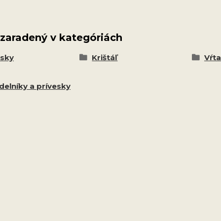
 zaradený v kategóriách
esky
Krištáľ
Vŕt
delníky a prívesky