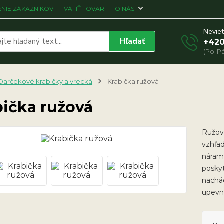
NIE ZÁKAZNÍKOV
VÁTIŤ TOVAR
O NÁS
Neviet
Hľadať
+420
(Po-Pá
Darčekové krabičky a vrecká
Krabička ružová
bička ružová
Ružov
vzhľad
náramk
poskyt
nachá
upevn