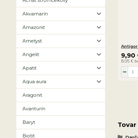
Achát stromčekový
Akvamarín
Amazonit
Ametyst
Antigor
Angelit
9,90
8,05 €
b
Apatit
Aqua aura
Aragonit
Avanturín
Baryt
Tovar
Biotit
Darč