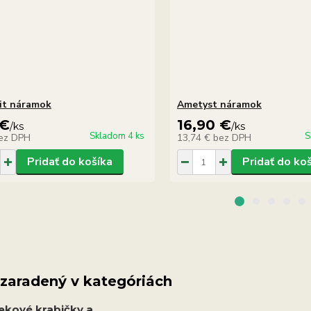
it náramok
Ametyst náramok
 €
16,90 €
/
ks
/
ks
Skladom 4 ks
S
ez DPH
13,74 €
bez DPH
Pridať do košíka
Pridať do ko
 zaradený v kategóriách
ekové krabičky a