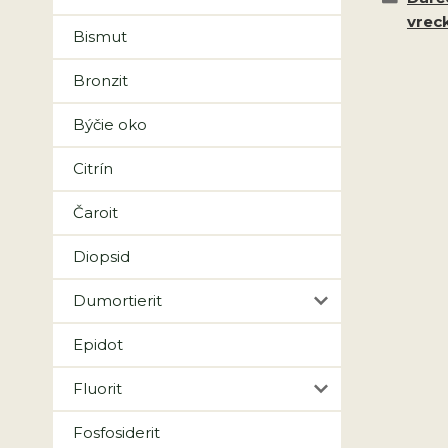
vrec
Bismut
Bronzit
Býčie oko
Citrín
Čaroit
Diopsid
Dumortierit
Epidot
Fluorit
Fosfosiderit