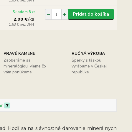
1,63 €
bez DPH
Skladom 8 ks
Pridať do košíka
2,00 €
/
ks
1,63 €
bez DPH
PRAVÉ KAMENE
RUČNÁ VÝROBA
Zaoberáme sa
Šperky s láskou
mineralógiou, vieme čo
vyrábame v Českej
vám ponúkame
republike
ar
7
d. Hodí sa na slávnostné darovanie minerálnych