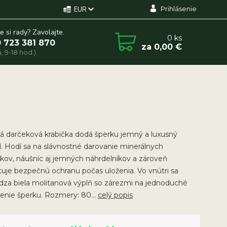
Prihlásenie
EUR
e si rady? Zavolajte.
0
ks
 723 381 870
za
0,00 €
, 9-18 hod.)
á darčeková krabička dodá šperku jemný a luxusný
. Hodí sa na slávnostné darovanie minerálnych
ov, náušníc aj jemných náhrdelníkov a zároveň
uje bezpečnú ochranu počas uloženia. Vo vnútri sa
dza biela molitanová výplň so zárezmi na jednoduché
enie šperku. Rozmery: 80...
celý popis