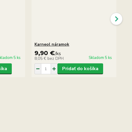
Karneol náramok
Ru
9,90 €
9
/
ks
kladom 5 ks
Skladom 5 ks
8,05 €
bez DPH
8,
šíka
Pridať do košíka