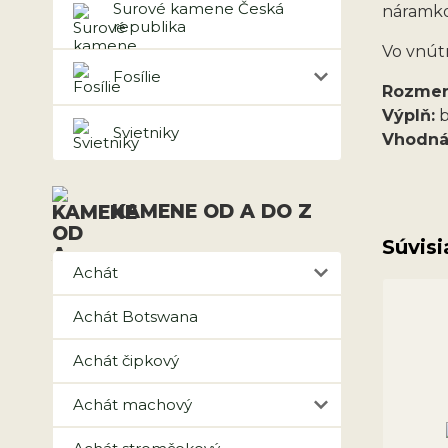
Surové kamene Česká
náramko
republika
Vo vnút
Fosílie
Rozmer
Výplň:
b
Svietniky
Vhodná
KAMENE OD A DO Z
Súvisi
Achát
Achát Botswana
Achát čipkový
Achát machový