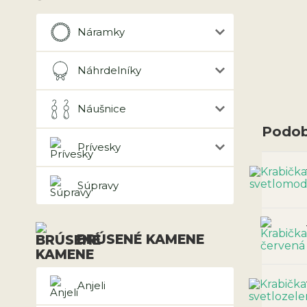
Náramky
Náhrdelníky
Náušnice
Podob
Prívesky
Súpravy
BRÚSENÉ KAMENE
Anjeli