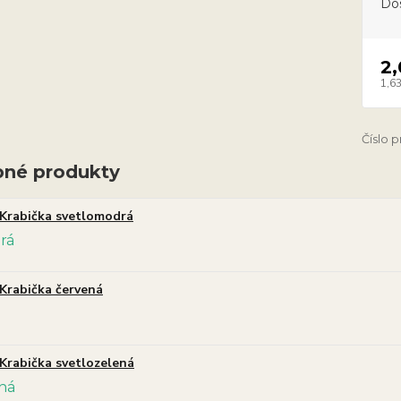
Do
2
1,63
Číslo 
né produkty
Krabička svetlomodrá
Krabička červená
Krabička svetlozelená