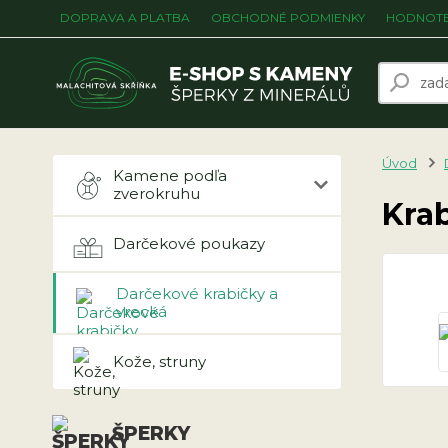
DOPRAVA A PLATBA
OBCHODNÉ PODMIENKY
HODNOTE
Úvod
Kamene podľa
zverokruhu
Kra
Darčekové poukazy
Darčekové krabičky a
vrecká
Kože, struny
ŠPERKY