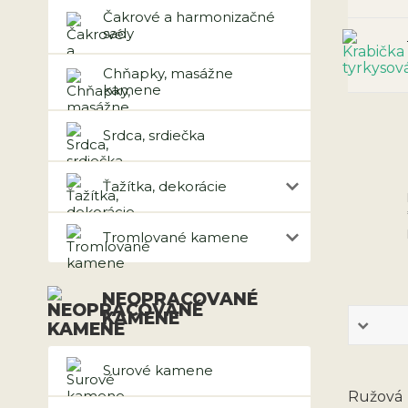
Čakrové a harmonizačné
sady
Chňapky, masážne
kamene
Srdca, srdiečka
Ťažítka, dekorácie
Tromlované kamene
NEOPRACOVANÉ
KAMENE
Surové kamene
Ružová 