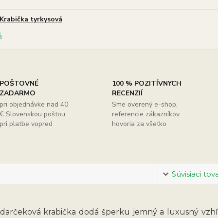
Krabička tyrkysová
POŠTOVNÉ
100 % POZITÍVNYCH
ZADARMO
RECENZIÍ
pri objednávke nad 40
Sme overený e-shop,
€ Slovenskou poštou
referencie zákazníkov
pri platbe vopred
hovoria za všetko
Súvisiaci tov
darčeková krabička dodá šperku jemný a luxusný vzhľa