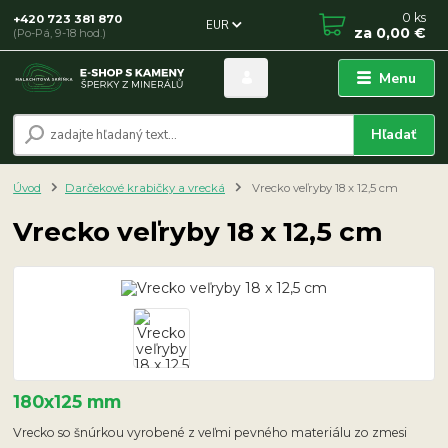
0
ks
+420 723 381 870
EUR
za
0,00 €
(Po-Pá, 9-18 hod.)
Menu
Hľadať
Úvod
Darčekové krabičky a vrecká
Vrecko veľryby 18 x 12,5 cm
Vrecko veľryby 18 x 12,5 cm
180x125 mm
Vrecko so šnúrkou vyrobené z veľmi pevného materiálu zo zmesi