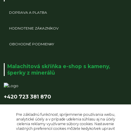
DOPRAVA A PLATBA
HODNOTENIE ZÁKAZNÍKOV
OBCHODNÉ PODMIENKY
Malachitová skříňka e-shop s kameny,
šperky z minerálů
+420 723 381 870
info@malachitovaskrinka.cz
Pre základnú funkčnosť, spríjemnenie používania webu,
analytické účely a v prípade udelenia súhlasu aj na účely
cielenia reklamy využívame súbory cookies. Nastavenie
vlastných preferencií cookies môžete kedykoľvek upraviť