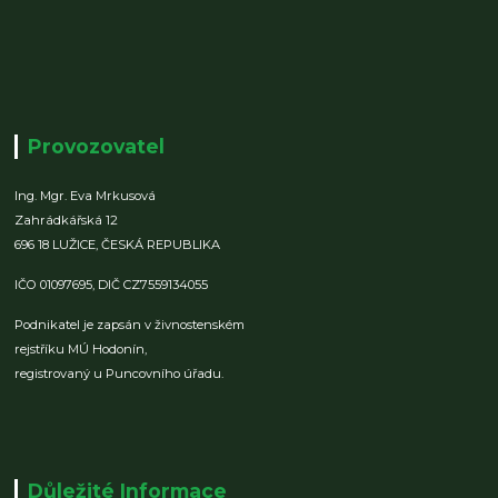
Provozovatel
Ing. Mgr. Eva Mrkusová
Zahrádkářská 12
696 18 LUŽICE,
ČESKÁ REPUBLIKA
IČO 01097695,
DIČ CZ7559134055
Podnikatel je zapsán v živnostenském
rejstříku MÚ Hodonín,
registrovaný u Puncovního úřadu.
Důležité Informace