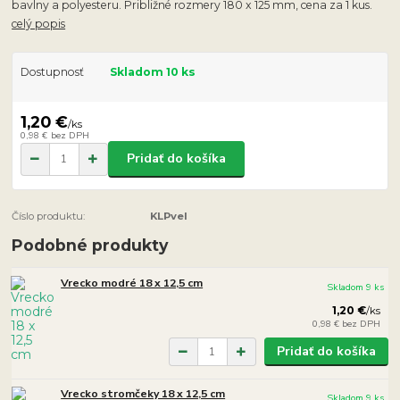
bavlny a polyesteru. Približné rozmery 180 x 125 mm, cena za 1 kus.
celý popis
Dostupnosť
Skladom 10 ks
1,20 €
/
ks
0,98 €
bez DPH
Pridať do košíka
Číslo produktu:
KLPvel
Podobné produkty
Vrecko modré 18 x 12,5 cm
Skladom 9 ks
1,20 €
/
ks
0,98 €
bez DPH
Pridať do košíka
Vrecko stromčeky 18 x 12,5 cm
Skladom 9 ks