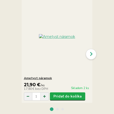
Ametyst náramok
Angelit nár
21,90 €
15,90 €
/
ks
/
k
Skladom 2 ks
17,80 €
bez DPH
12,93 €
bez 
Pridať do košíka