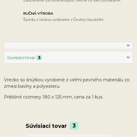
Zaoberáme sa mineralógiou, vieme čo vám ponúkame
RUČNÁ VÝROBA
Šperky s láskou vyrábame v Českej republike
Súvisiaci tovar
3
Vrecko so šnúrkou vyrobené z veľmi pevného materiálu zo
zmesi bavlny a polyesteru.
Približné rozmery 180 x 125 mm, cena za 1 kus.
Súvisiaci tovar
3