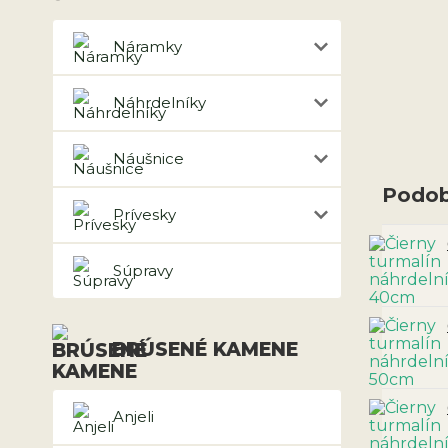
Náramky
Náhrdelníky
Náušnice
Podob
Prívesky
Súpravy
BRÚSENÉ KAMENE
Anjeli