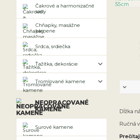
Čakrové a harmonizačné
sady
Chňapky, masážne
kamene
Srdca, srdiečka
Ťažítka, dekorácie
Tromlované kamene
NEOPRACOVANÉ
KAMENE
Dĺžka ná
Ručná v
Surové kamene
Prečítaj