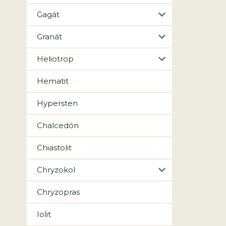
Gagát
Granát
Heliotrop
Hematit
Hypersten
Chalcedón
Chiastolit
Chryzokol
Chryzopras
Iolit