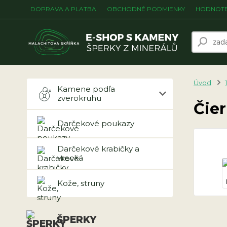
DOPRAVA A PLATBA
OBCHODNÉ PODMIENKY
HODNOTE
Úvod
Kamene podľa
zverokruhu
Čie
Darčekové poukazy
Darčekové krabičky a
vrecká
Kože, struny
ŠPERKY