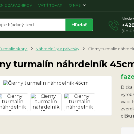
NIE ZÁKAZNÍKOV
VÁTIŤ TOVAR
O NÁS
Neviet
Hľadať
+420
(Po-Pá
Turmalín skoryl
Náhrdelníky a prívesky
Čierny turmalín náhrde
rny turmalín náhrdelník 45c
faz
Dĺžka 
výroba
viac: 
zverok
dĺžku