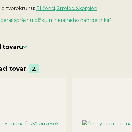
ie zverokruhu:
Blíženci, Strelec, Škorpión
vyberať správnu dĺžku minerálneho náhrdelníka?
 tovaru
aci tovar
2