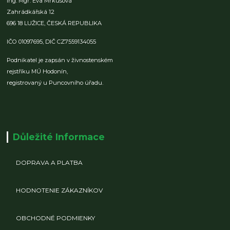
Ing. Mgr. Eva Mrkusová
Zahrádkářská 12
696 18 LUŽICE,
ČESKÁ REPUBLIKA
IČO 01097695,
DIČ CZ7559134055
Podnikatel je zapsán v živnostenském
rejstříku MÚ Hodonín,
registrovaný u Puncovního úřadu.
Důležité Informace
DOPRAVA A PLATBA
HODNOTENIE ZÁKAZNÍKOV
OBCHODNÉ PODMIENKY