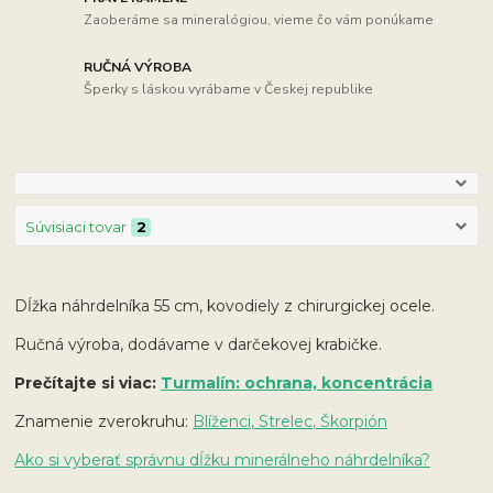
Zaoberáme sa mineralógiou, vieme čo vám ponúkame
RUČNÁ VÝROBA
Šperky s láskou vyrábame v Českej republike
Súvisiaci tovar
2
Dĺžka náhrdelníka 55 cm, kovodiely z chirurgickej ocele.
Ručná výroba, dodávame v darčekovej krabičke.
Prečítajte si viac:
Turmalín: ochrana, koncentrácia
Znamenie zverokruhu:
Blíženci, Strelec, Škorpión
Ako si vyberať správnu dĺžku minerálneho náhrdelníka?