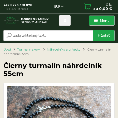
0
ks
+420 723 381 870
EUR
za
0,00 €
(Po-Pá, 9-18 hod.)
Menu
Hľadať
Úvod
Turmalín skoryl
Náhrdelníky a prívesky
Čierny turmalín
náhrdelník 55cm
Čierny turmalín náhrdelník
55cm