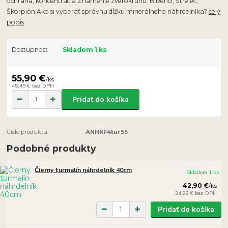
ochrana, koncentrácia Znamenie zverokruhu: Blíženci, Strelec,
Škorpión Ako si vyberať správnu dĺžku minerálneho náhrdelníka?
celý
popis
Dostupnosť
Skladom 1 ks
55,90 €
/
ks
45,45 €
bez DPH
Pridať do košíka
Číslo produktu:
ANHKF4tur55
Podobné produkty
Čierny turmalín náhrdelník 40cm
Skladom 1 ks
42,90 €
/
ks
34,88 €
bez DPH
Pridať do košíka