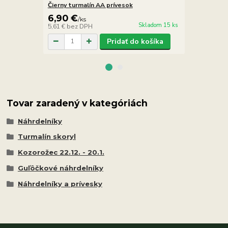
Čierny turmalín AA prívesok
Čierny turm
6,90 €
12,90 €
/
ks
/
Skladom 15 ks
5,61 €
bez DPH
10,49 €
bez 
Pridať do košíka
Tovar zaradený v kategóriách
Náhrdelníky
Turmalín skoryl
Kozorožec 22.12. - 20.1.
Guľôčkové náhrdelníky
Náhrdelníky a prívesky