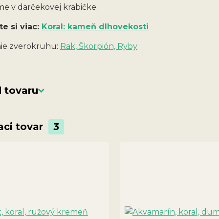
e v darčekovej krabičke.
te si viac:
Koral: kameň dlhovekosti
ie zverokruhu:
Rak, Škorpión, Ryby
 tovaru
aci tovar
3