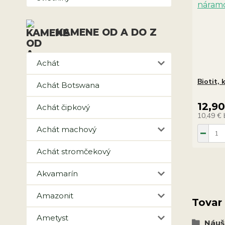
KAMENE OD A DO Z
Achát
Biotit,
Achát Botswana
12,9
Achát čipkový
10,49 €
Achát machový
Achát stromčekový
Akvamarín
Amazonit
Tovar
Ametyst
Náuš