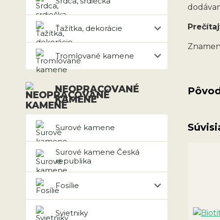
Srdca, srdiečka
dodávam
Prečítaj
Ťažítka, dekorácie
Znamen
Tromlované kamene
NEOPRACOVANÉ
Pôvod
KAMENE
Súvisi
Surové kamene
Surové kamene Česká
republika
Fosílie
Svietniky