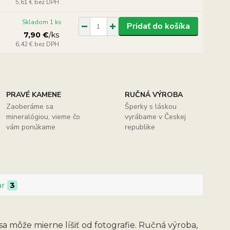
5,61 €
bez DPH
Skladom 1 ks
Pridať do košíka
7,90 €
/
ks
6,42 €
bez DPH
PRAVÉ KAMENE
RUČNÁ VÝROBA
Zaoberáme sa
Šperky s láskou
mineralógiou, vieme čo
vyrábame v Českej
vám ponúkame
republike
ar
3
sa môže mierne líšiť od fotografie. Ručná výroba,