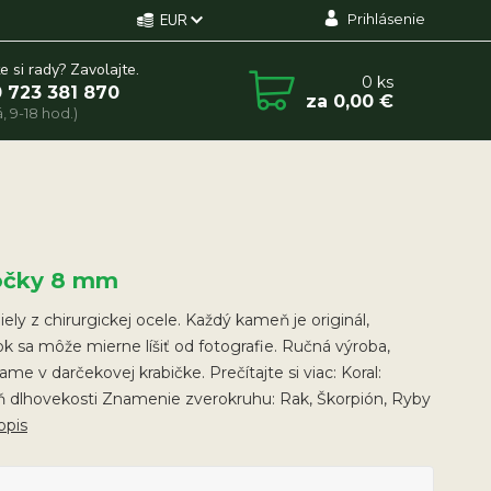
Prihlásenie
EUR
e si rady? Zavolajte.
0
ks
 723 381 870
za
0,00 €
, 9-18 hod.)
ôčky 8 mm
ely z chirurgickej ocele. Každý kameň je originál,
k sa môže mierne líšiť od fotografie. Ručná výroba,
me v darčekovej krabičke. Prečítajte si viac: Koral:
 dlhovekosti Znamenie zverokruhu: Rak, Škorpión, Ryby
opis