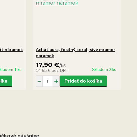
rit náramok
Achát aura, fosilný koral, sivý mramor
náramok
17,90 €
/
ks
kladom 1 ks
Skladom 2 ks
14,55 €
bez DPH
šíka
Pridať do košíka
ôčkové náušnice