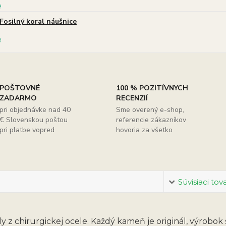
Fosilný koral náušnice
POŠTOVNÉ
100 % POZITÍVNYCH
ZADARMO
RECENZIÍ
pri objednávke nad 40
Sme overený e-shop,
€ Slovenskou poštou
referencie zákazníkov
pri platbe vopred
hovoria za všetko
Súvisiaci tov
y z chirurgickej ocele. Každý kameň je originál, výrobok 