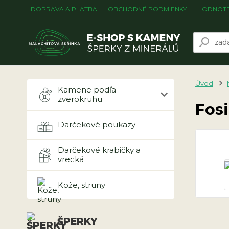
DOPRAVA A PLATBA
OBCHODNÉ PODMIENKY
HODNOTE
Úvod
Kamene podľa
zverokruhu
Fosi
Darčekové poukazy
Darčekové krabičky a
vrecká
Kože, struny
ŠPERKY