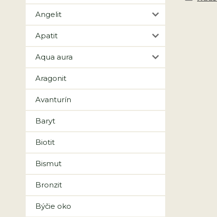
Angelit
Apatit
Aqua aura
Aragonit
Avanturín
Baryt
Biotit
Bismut
Bronzit
Býčie oko