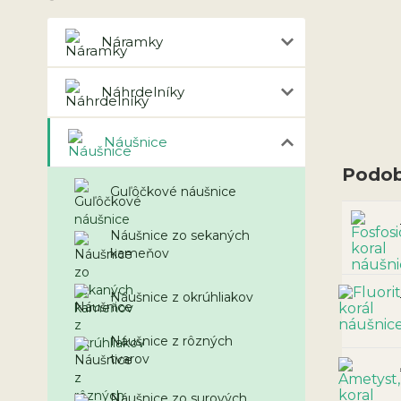
Náramky
Náhrdelníky
Náušnice
Podob
Guľôčkové náušnice
Náušnice zo sekaných
kameňov
Náušnice z okrúhliakov
Náušnice z rôzných
tvarov
Náušnice zo surových