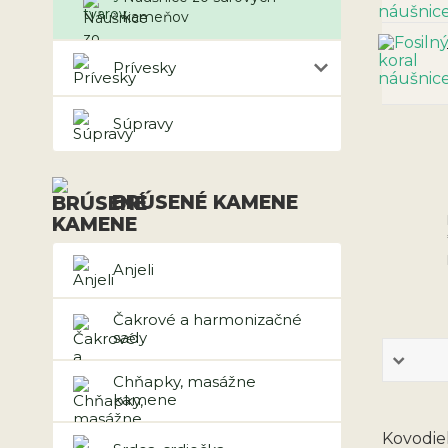
kameňov
Prívesky
Súpravy
BRÚSENÉ KAMENE
Anjeli
Čakrové a harmonizačné
sady
Chňapky, masážne
kamene
Kovodiel