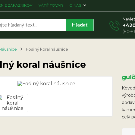
NIE ZÁKAZNÍKOV
VÁTIŤ TOVAR
O NÁS
Neviet
Hľadať
+420
(Po-Pá
Náušnice
Fosilný koral náušnice
lný koral náušnice
guľ
Kovodi
výrobo
dodáva
kameň
celý p