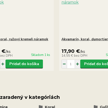
 koral, ružový kremeň náramok
Akvamarín, koral, dumortie
0 €
17,90 €
/
ks
/
ks
Skladom 1 ks
S
bez DPH
14,55 €
bez DPH
Pridať do košíka
Pridať do ko
 zaradený v kategóriách
nice
Koral
Guľ