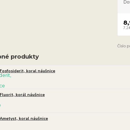
Do
8
7,24
Číslo 
né produkty
Fosfosiderit, koral náušnice
Fluorit, korál náušnice
Ametyst, koral náušnice