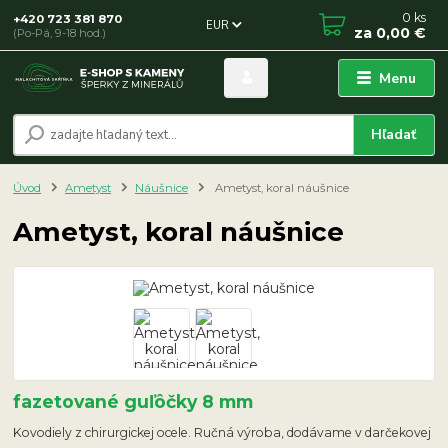
0
ks
+420 723 381 870
EUR
za
0,00 €
(Po-Pá, 9-18 hod.)
Menu
Hľadať
Úvod
Ametyst
Náušnice
Ametyst, koral náušnice
Ametyst, koral náušnice
fazetované guľôčky 8 mm
Kovodiely z chirurgickej ocele. Ručná výroba, dodávame v darčekovej