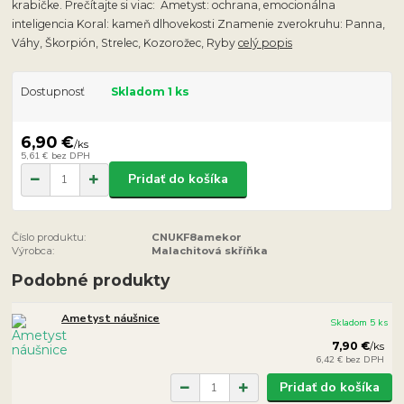
krabičke. Prečítajte si viac: Ametyst: ochrana, emocionálna
inteligencia Koral: kameň dlhovekosti Znamenie zverokruhu: Panna,
Váhy, Škorpión, Strelec, Kozorožec, Ryby
celý popis
Dostupnosť
Skladom 1 ks
6,90 €
/
ks
5,61 €
bez DPH
Pridať do košíka
Číslo produktu:
CNUKF8amekor
Výrobca:
Malachitová skříňka
Podobné produkty
Ametyst náušnice
Skladom 5 ks
7,90 €
/
ks
6,42 €
bez DPH
Pridať do košíka