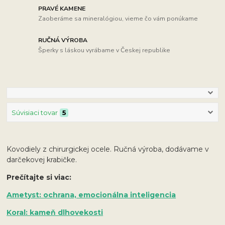
PRAVÉ KAMENE
Zaoberáme sa mineralógiou, vieme čo vám ponúkame
RUČNÁ VÝROBA
Šperky s láskou vyrábame v Českej republike
Súvisiaci tovar
5
Kovodiely z chirurgickej ocele. Ručná výroba, dodávame v
darčekovej krabičke.
Prečítajte si viac:
Ametyst: ochrana, emocionálna inteligencia
Koral: kameň dlhovekosti