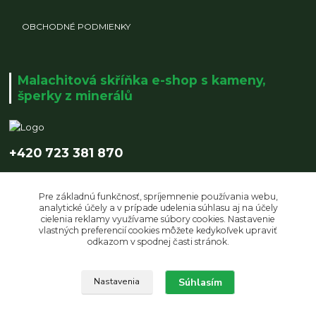
OBCHODNÉ PODMIENKY
Malachitová skříňka e-shop s kameny,
šperky z minerálů
+420 723 381 870
info@malachitovaskrinka.cz
Pre základnú funkčnosť, spríjemnenie používania webu,
analytické účely a v prípade udelenia súhlasu aj na účely
cielenia reklamy využívame súbory cookies. Nastavenie
vlastných preferencií cookies môžete kedykoľvek upraviť
odkazom v spodnej časti stránok.
Upravit sběr cookies.
Súhlasím
Nastavenia