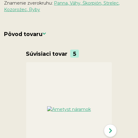
Znamenie zverokruhu:
Panna, Váhy, Škorpión, Strelec,
Kozorožec, Ryby
Pôvod tovaru
Súvisiaci tovar
5