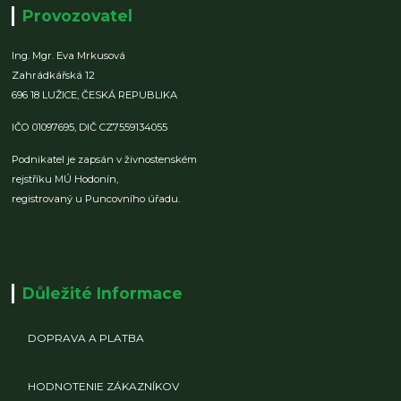
Provozovatel
Ing. Mgr. Eva Mrkusová
Zahrádkářská 12
696 18 LUŽICE,
ČESKÁ REPUBLIKA
IČO 01097695,
DIČ CZ7559134055
Podnikatel je zapsán v živnostenském
rejstříku MÚ Hodonín,
registrovaný u Puncovního úřadu.
Důležité Informace
DOPRAVA A PLATBA
HODNOTENIE ZÁKAZNÍKOV