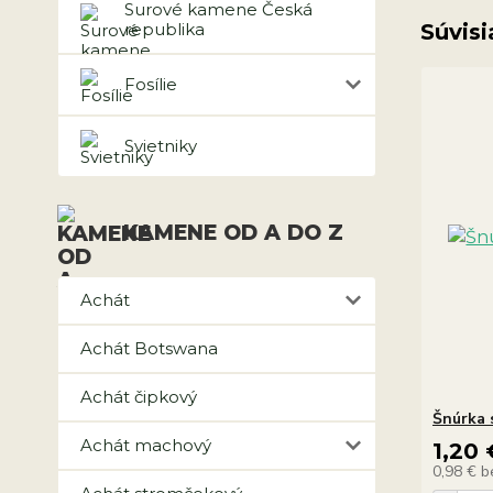
Surové kamene Česká
republika
Súvisi
Fosílie
Svietniky
KAMENE OD A DO Z
Achát
Achát Botswana
Achát čipkový
Šnúrka 
Achát machový
1,20 
0,98 €
b