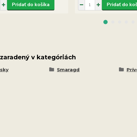
Pridať do košíka
Pridať do ko
 zaradený v kategóriách
esky
Smaragd
Prí