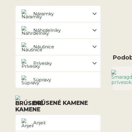
Náramky
Náhrdelníky
Náušnice
Podob
Prívesky
Súpravy
BRÚSENÉ KAMENE
Anjeli