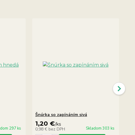
Šnúrka so zapínáním sivá
Sm
1,20 €
5
/
ks
adom 297 ks
Skladom 303 ks
0,98 €
bez DPH
4,