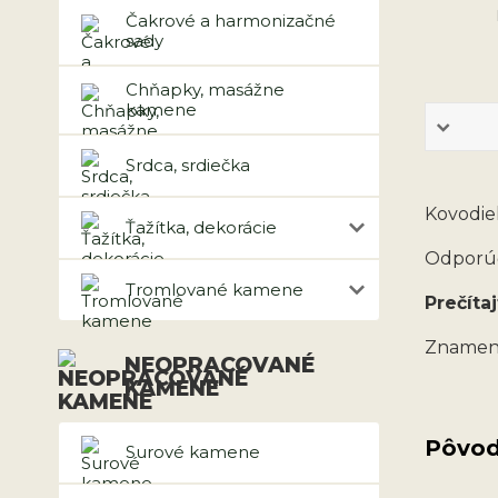
Čakrové a harmonizačné
sady
Chňapky, masážne
kamene
Srdca, srdiečka
Kovodie
Ťažítka, dekorácie
Odporúč
Tromlované kamene
Prečítaj
Znamen
NEOPRACOVANÉ
KAMENE
Pôvod
Surové kamene