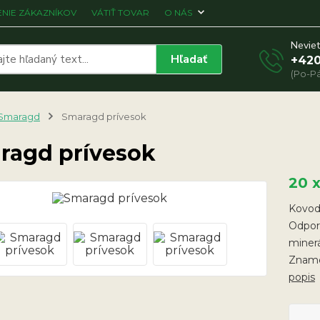
NIE ZÁKAZNÍKOV
VÁTIŤ TOVAR
O NÁS
Neviet
Hľadať
+420
(Po-Pá
Smaragd
Smaragd prívesok
ragd prívesok
20 
Kovodi
Odpor
minerá
Zname
popis