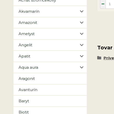
Achát stromčekový
Akvamarín
Amazonit
Ametyst
Angelit
Tovar
Apatit
Prív
Aqua aura
Aragonit
Avanturín
Baryt
Biotit