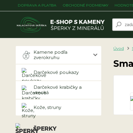
DOPRAVA A PLATBA
OBCHODNÉ PODMIENKY
HODNOTE
Úvod
Kamene podľa
zverokruhu
Sma
Darčekové poukazy
Darčekové krabičky a
vrecká
Kože, struny
ŠPERKY