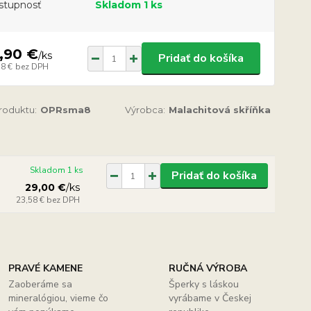
stupnosť
Skladom 1 ks
,90 €
/
ks
Pridať do košíka
18 €
bez DPH
produktu:
OPRsma8
Výrobca:
Malachitová skříňka
Skladom 1 ks
Pridať do košíka
29,00 €
/
ks
23,58 €
bez DPH
PRAVÉ KAMENE
RUČNÁ VÝROBA
Zaoberáme sa
Šperky s láskou
mineralógiou, vieme čo
vyrábame v Českej