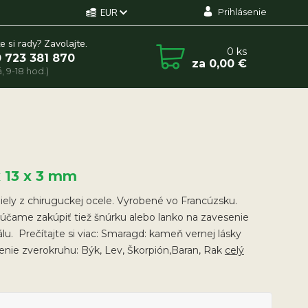
Prihlásenie
EUR
e si rady? Zavolajte.
0
ks
 723 381 870
za
0,00 €
, 9-18 hod.)
x 13 x 3 mm
ely z chiruguckej ocele. Vyrobené vo Francúzsku.
účame zakúpiť tiež šnúrku alebo lanko na zavesenie
lu. Prečítajte si viac: Smaragd: kameň vernej lásky
nie zverokruhu: Býk, Lev, Škorpión,Baran, Rak
celý