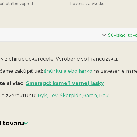
pri platbe vopred
hovoria za všetko
Súvisiaci tov
ly z chiruguckej ocele. Vyrobené vo Francúzsku.
ame zakúpiť tiež
šnúrku alebo lanko
na zavesenie min
te si viac:
Smaragd: kameň vernej lásky
ie zverokruhu:
Býk, Lev, Škorpión,
Baran, Rak
 tovaru