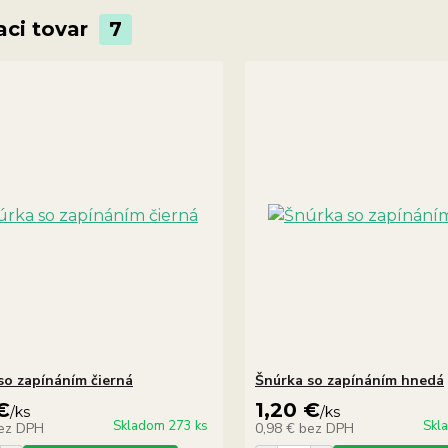
aci tovar
7
so zapínáním čierná
Šnúrka so zapínáním hnedá
€
1,20 €
/
ks
/
ks
Skladom 273 ks
Skl
ez DPH
0,98 €
bez DPH